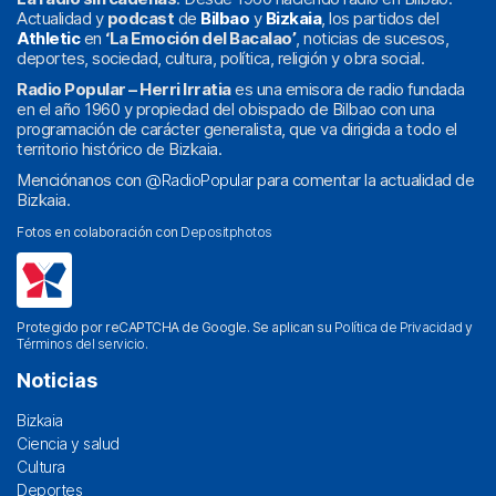
Actualidad y
podcast
de
Bilbao
y
Bizkaia
, los partidos del
Athletic
en
‘La Emoción del Bacalao’
, noticias de sucesos,
deportes, sociedad, cultura, política, religión y obra social.
Radio Popular – Herri Irratia
es una emisora de radio fundada
en el año 1960 y propiedad del obispado de Bilbao con una
programación de carácter generalista, que va dirigida a todo el
territorio histórico de Bizkaia.
Menciónanos con
@RadioPopular
para comentar la actualidad de
Bizkaia.
Fotos en colaboración con
Depositphotos
Protegido por reCAPTCHA de Google. Se aplican su
Política de Privacidad
y
Términos del servicio
.
Noticias
Bizkaia
Ciencia y salud
Cultura
Deportes