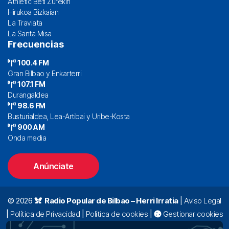
Athletic Beti Zurekin
Hirukoa Bizkaian
La Traviata
La Santa Misa
Frecuencias
100.4 FM
Gran Bilbao y Enkarterri
107.1 FM
Durangaldea
98.6 FM
Busturialdea, Lea-Artibai y Uribe-Kosta
900 AM
Onda media
Anúnciate
© 2026
Radio Popular de Bilbao – Herri Irratia
|
Aviso Legal
|
Política de Privacidad
|
Política de cookies
|
Gestionar cookies
Alda. Mazarredo, 47 – 7º 48009 Bilbao |
94 423 92 00
|