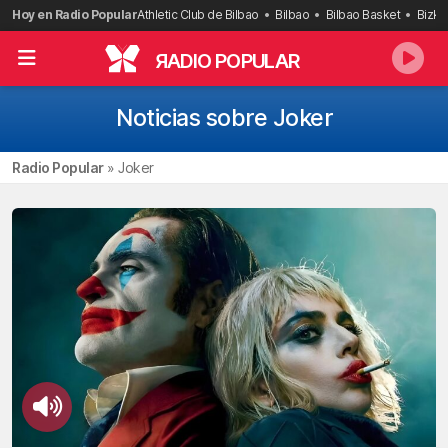
Saltar
Hoy en Radio Popular
Athletic Club de Bilbao
Bilbao
Bilbao Basket
Bizka
al
contenido
R
ADIO POPULAR
Noticias sobre Joker
Radio Popular
»
Joker