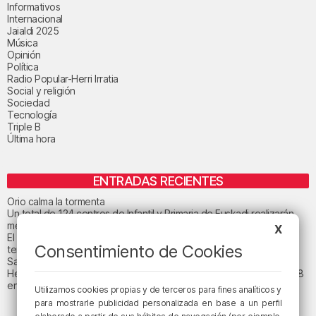
Informativos
Internacional
Jaialdi 2025
Música
Opinión
Política
Radio Popular-Herri Irratia
Social y religión
Sociedad
Tecnología
Triple B
Última hora
ENTRADAS RECIENTES
Orio calma la tormenta
Un total de 124 centros de Infantil y Primaria de Euskadi realizarán
mejoras con una inversión de 19,3 millones
X
El tiempo este viernes en Bizkaia: subida notable de las
Consentimiento de Cookies
temperaturas máximas
San Juan de Gaztelugatxe cerrará el día del eclipse
Heridas dos personas en un accidente entre tres vehículos en la A8
en Muskiz
Utilizamos cookies propias y de terceros para fines analíticos y
para mostrarle publicidad personalizada en base a un perfil