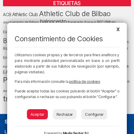
ETIQUETAS
Athletic Club de Bilbao
Athletic Club
ACB
baloncesto
BEC (Bilbao
ayuntamiento de Bilbao
Barakaldo
Basauri
Bilbao
Bizkaia
X
Bilbao Basket
Exhibition Center)
Consentimiento de Cookies
cultura
Bizkaia y sus comarcas
Copa del Rey
Cáritas
Diócesis de Bilbao
el tiempo
Egunon Bizkaia
Deusto
Bizkaia
Enkarterri
Euskadi (País Vasco)
Utilizamos cookies propias y de terceros para fines analíticos y
Ernesto Valverde
Ertzaintza
para mostrarle publicidad personalizada en base a un perfil
fútbol
LaLiga
LaLiga
Gobierno vasco
juanma jubera
elaborado a partir de sus hábitos de navegación (por ejemplo,
fiestas
euskera
música
EA Sports
páginas visitadas).
Liga Endesa
noticias
Osakidetza
planes
Política
sociedad
sucesos
San Mamés
Para más información consulte la
política de cookies
.
religión
Teatro
tráfico
tiempo atmosférico
tiempo
Puede aceptar todas las cookies pulsando el botón "Aceptar" o
Arriaga
tráfico en Bizkaia
configurarlas o rechazar su uso pulsando el botón "Configurar".
Aceptar
Rechazar
Configurar
SOBRE NOSOTROS
La radio sin cadenas
. Desde 1960 haciendo radio en Bilbao.
Powered by
Media Sector S.L.