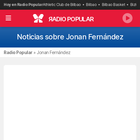
Saltar
Hoy en Radio Popular
Athletic Club de Bilbao
Bilbao
Bilbao Basket
Bizka
al
contenido
R
ADIO POPULAR
Noticias sobre Jonan Fernández
Radio Popular
»
Jonan Fernández