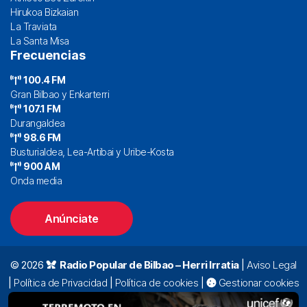
Hirukoa Bizkaian
La Traviata
La Santa Misa
Frecuencias
100.4 FM
Gran Bilbao y Enkarterri
107.1 FM
Durangaldea
98.6 FM
Busturialdea, Lea-Artibai y Uribe-Kosta
900 AM
Onda media
Anúnciate
© 2026
Radio Popular de Bilbao – Herri Irratia
|
Aviso Legal
|
Política de Privacidad
|
Política de cookies
|
Gestionar cookies
Alda. Mazarredo, 47 – 7º 48009 Bilbao |
94 423 92 00
|