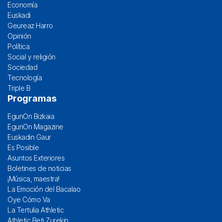
Economía
Euskadi
Geureaz Harro
Opinión
Política
Social y religión
Sociedad
Tecnología
Triple B
Programas
EgunOn Bizkaia
EgunOn Magazine
Euskadin Gaur
Es Posible
Asuntos Exteriores
Boletines de noticias
¡Música, maestra!
La Emoción del Bacalao
Oye Cómo Va
La Tertulia Athletic
Athletic Beti Zurekin