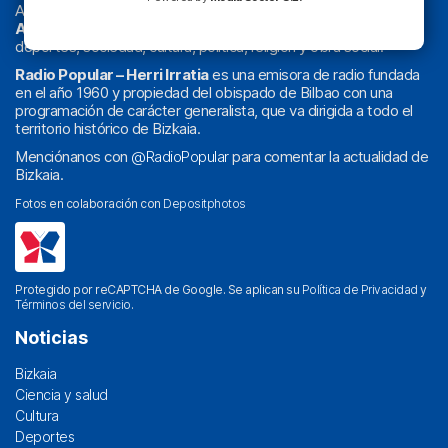
Actualidad y
podcast
de
Bilbao
y
Bizkaia
, los partidos del
Athletic
en
‘La Emoción del Bacalao’
, noticias de sucesos,
deportes, sociedad, cultura, política, religión y obra social.
Radio Popular – Herri Irratia
es una emisora de radio fundada
en el año 1960 y propiedad del obispado de Bilbao con una
programación de carácter generalista, que va dirigida a todo el
territorio histórico de Bizkaia.
Menciónanos con
@RadioPopular
para comentar la actualidad de
Bizkaia.
Fotos en colaboración con
Depositphotos
Protegido por reCAPTCHA de Google. Se aplican su
Política de Privacidad
y
Términos del servicio
.
Noticias
Bizkaia
Ciencia y salud
Cultura
Deportes