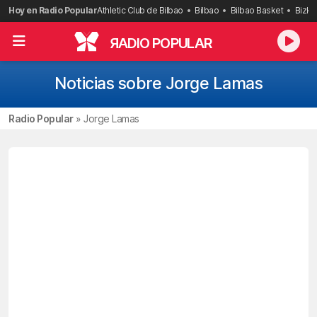
Saltar
Hoy en Radio Popular
Athletic Club de Bilbao
Bilbao
Bilbao Basket
Bizka
al
contenido
R
ADIO POPULAR
Noticias sobre Jorge Lamas
Radio Popular
»
Jorge Lamas