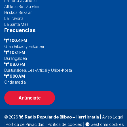
La Tertulia Athletic
Athletic Beti Zurekin
Hirukoa Bizkaian
La Traviata
La Santa Misa
Frecuencias
100.4 FM
Gran Bilbao y Enkarterri
107.1 FM
Durangaldea
98.6 FM
Busturialdea, Lea-Artibai y Uribe-Kosta
900 AM
Onda media
Anúnciate
© 2026
Radio Popular de Bilbao – Herri Irratia
|
Aviso Legal
|
Política de Privacidad
|
Política de cookies
|
Gestionar cookies