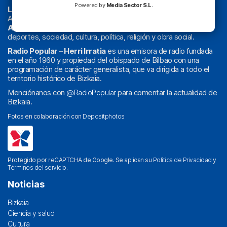
Powered by
Media Sector S.L.
La radio sin cadenas
. Desde 1960 haciendo radio en Bilbao.
Actualidad y
podcast
de
Bilbao
y
Bizkaia
, los partidos del
Athletic
en
‘La Emoción del Bacalao’
, noticias de sucesos,
deportes, sociedad, cultura, política, religión y obra social.
Radio Popular – Herri Irratia
es una emisora de radio fundada
en el año 1960 y propiedad del obispado de Bilbao con una
programación de carácter generalista, que va dirigida a todo el
territorio histórico de Bizkaia.
Menciónanos con
@RadioPopular
para comentar la actualidad de
Bizkaia.
Fotos en colaboración con
Depositphotos
Protegido por reCAPTCHA de Google. Se aplican su
Política de Privacidad
y
Términos del servicio
.
Noticias
Bizkaia
Ciencia y salud
Cultura