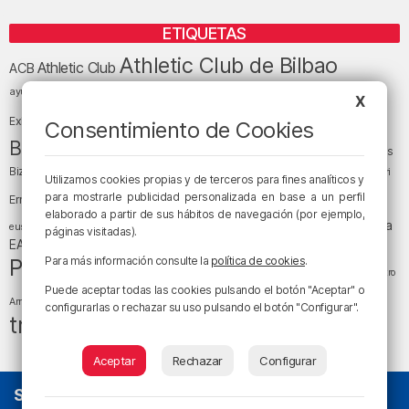
ETIQUETAS
Athletic Club de Bilbao
Athletic Club
ACB
baloncesto
BEC (Bilbao
ayuntamiento de Bilbao
Barakaldo
Basauri
X
Bilbao
Bizkaia
Bilbao Basket
Exhibition Center)
Consentimiento de Cookies
cultura
Bizkaia y sus comarcas
Copa del Rey
Cáritas
Diócesis de Bilbao
el tiempo
Egunon Bizkaia
Deusto
Bizkaia
Enkarterri
Utilizamos cookies propias y de terceros para fines analíticos y
Euskadi (País Vasco)
para mostrarle publicidad personalizada en base a un perfil
Ernesto Valverde
Ertzaintza
elaborado a partir de sus hábitos de navegación (por ejemplo,
fútbol
LaLiga
LaLiga
Gobierno vasco
juanma jubera
fiestas
euskera
páginas visitadas).
música
EA Sports
Liga Endesa
noticias
Osakidetza
planes
Política
sociedad
sucesos
Para más información consulte la
política de cookies
.
San Mamés
religión
Teatro
tráfico
tiempo atmosférico
Puede aceptar todas las cookies pulsando el botón "Aceptar" o
tiempo
Arriaga
configurarlas o rechazar su uso pulsando el botón "Configurar".
tráfico en Bizkaia
Aceptar
Rechazar
Configurar
SOBRE NOSOTROS