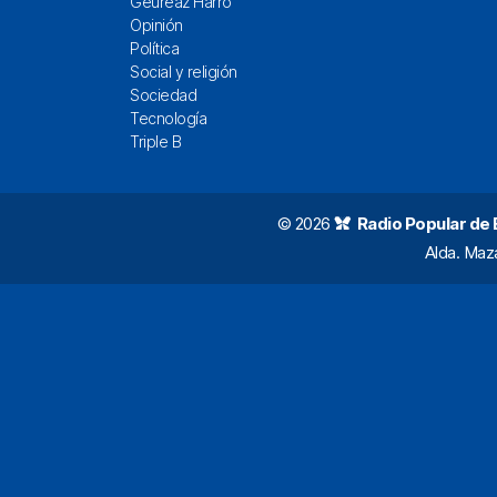
Geureaz Harro
Opinión
Política
Social y religión
Sociedad
Tecnología
Triple B
© 2026
Radio Popular de Bi
Alda. Maz