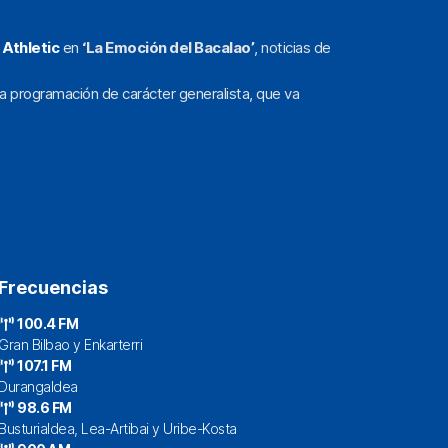
l
Athletic
en
‘La Emoción del Bacalao’
, noticias de
a programación de carácter generalista, que va
Frecuencias
100.4 FM
Gran Bilbao y Enkarterri
107.1 FM
Durangaldea
98.6 FM
Busturialdea, Lea-Artibai y Uribe-Kosta