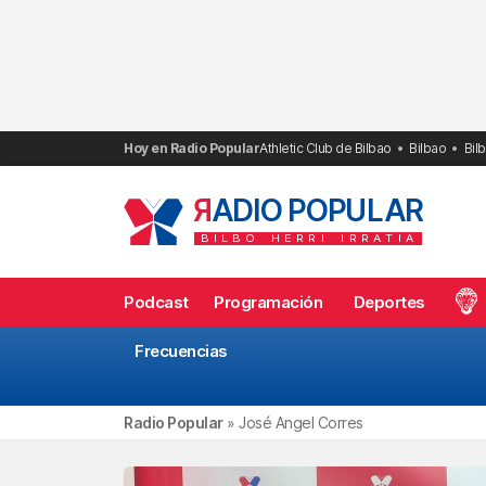
Saltar
al
contenido
Hoy en Radio Popular
Athletic Club de Bilbao
Bilbao
Bil
R
ADIO POPULAR
BILBO
HERRI
IRRATIA
Podcast
Programación
Deportes
Frecuencias
Radio Popular
»
José Angel Corres