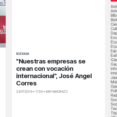
Ast
Ast
Bil
Biz
Cie
Cul
Dep
Eco
El 
El p
Esp
BIZKAIA
Eus
Gas
"Nuestras empresas se
Gau
crean con vocación
Inf
Int
internacional", José Angel
Jai
Corres
Mús
Opi
Polí
23/07/2019 • 11:59 • MAY MADRAZO
Radi
Soci
Soc
Tec
Trip