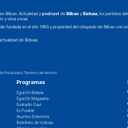
en Bilbao. Actualidad y
podcast
de
Bilbao
y
Bizkaia
, los partidos de
ón y obra social.
dio fundada en el año 1960 y propiedad del obispado de Bilbao con un
ctualidad de Bizkaia.
 de Privacidad
y
Términos del servicio
.
Programas
EgunOn Bizkaia
EgunOn Magazine
Euskadin Gaur
Es Posible
Asuntos Exteriores
Boletines de noticias