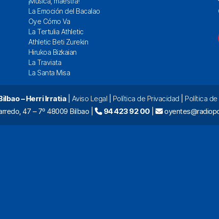
¡Música, maestra!
La Emoción del Bacalao
Oye Cómo Va
La Tertulia Athletic
Athletic Beti Zurekin
Hirukoa Bizkaian
La Traviata
La Santa Misa
lbao – Herri Irratia
|
Aviso Legal
|
Política de Privacidad
|
Política d
arredo, 47 – 7º 48009 Bilbao |
94 423 92 00
|
oyentes@radiopo