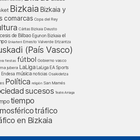
Bizkaia
Bizkaia y
sket
s comarcas
Copa del Rey
ltura
Deusto
Cáritas Bizkaia
cesis de Bilbao
el
Egunon Bizkaia
mpo
Ernesto Valverde
Ertzaintza
Enkarterri
uskadi (País Vasco)
fútbol
Gobierno vasco
fiestas
era
LaLiga
LaLiga EA Sports
nma jubera
música
a Endesa
noticias
Osakidetza
Política
San Mamés
nes
religión
ociedad
sucesos
Teatro Arriaga
tiempo
empo
tráfico
mosférico
áfico en Bizkaia