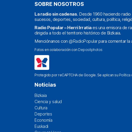
SOBRE NOSOTROS
La radio sin cadenas
. Desde 1960 haciendo radio 
sucesos, deportes, sociedad, cultura, política, religi
Radio Popular – Herri Irratia
es una emisora de ra
dirigida a todo el territorio histórico de Bizkaia.
Menciónanos con
@RadioPopular
para comentar la a
Fotos en colaboración con
Depositphotos
Protegido por reCAPTCHA de Google. Se aplican su
Política
Noticias
Bizkaia
Ciencia y salud
Cultura
Deportes
Economía
Euskadi