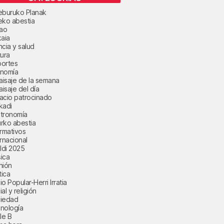
eburuko Planak
eko abestia
bao
kaia
ncia y salud
tura
ortes
nomía
paisaje de la semana
aisaje del día
acio patrocinado
kadi
tronomía
rko abestia
ormativos
ernacional
aldi 2025
ica
nión
tica
o Popular-Herri Irratia
al y religión
iedad
nología
le B