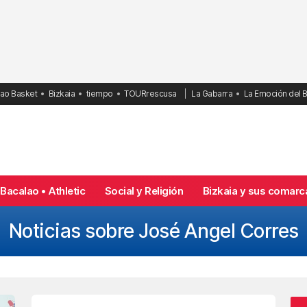
bao Basket
Bizkaia
tiempo
TOURrescusa
La Gabarra
La Emoción del 
Bacalao • Athletic
Social y Religión
Bizkaia y sus comarc
Noticias sobre José Angel Corres