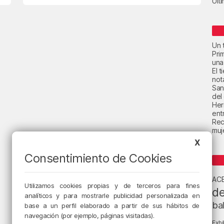
Últ
Un t
Pri
una
El 
not
San
del
Her
ent
Rec
muje
X
Consentimiento de Cookies
AC
Utilizamos cookies propias y de terceros para fines
de
analíticos y para mostrarle publicidad personalizada en
ba
base a un perfil elaborado a partir de sus hábitos de
navegación (por ejemplo, páginas visitadas).
Exhi