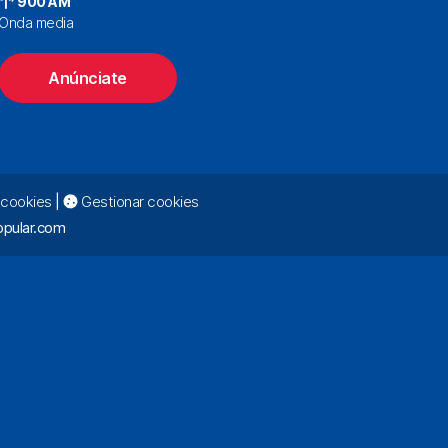
900 AM
Onda media
Anúnciate
e cookies
|
Gestionar cookies
pular.com