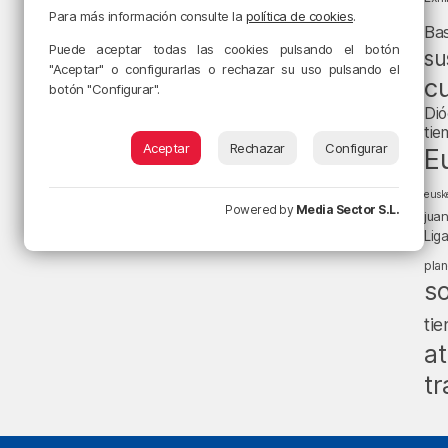
Para más información consulte la
política de cookies
.
Ba
Puede aceptar todas las cookies pulsando el botón
su
"Aceptar" o configurarlas o rechazar su uso pulsando el
cu
botón "Configurar".
Dió
tie
Aceptar
Rechazar
Configurar
E
eusk
Powered by
Media Sector S.L.
jua
Lig
pla
s
ti
at
tr