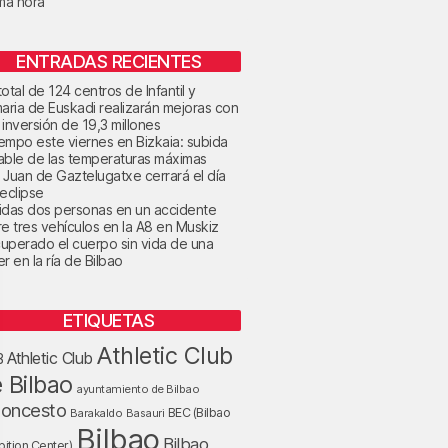
ima hora
ENTRADAS RECIENTES
otal de 124 centros de Infantil y
maria de Euskadi realizarán mejoras con
 inversión de 19,3 millones
tiempo este viernes en Bizkaia: subida
able de las temperaturas máximas
 Juan de Gaztelugatxe cerrará el día
 eclipse
idas dos personas en un accidente
re tres vehículos en la A8 en Muskiz
uperado el cuerpo sin vida de una
r en la ría de Bilbao
ETIQUETAS
Athletic Club
Athletic Club
B
 Bilbao
ayuntamiento de Bilbao
loncesto
BEC (Bilbao
Barakaldo
Basauri
Bilbao
Bilbao
bition Center)