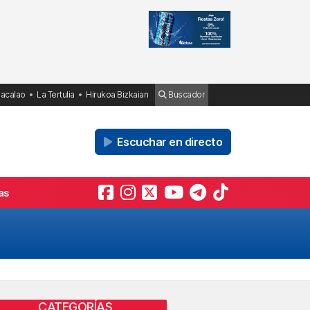
Bacalao
La Tertulia
Hirukoa Bizkaian
Buscador
Escuchar en directo
as
CATEGORÍAS