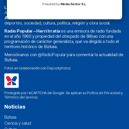
Powered by
Media Sector S.L.
La radio sin cadenas
. Desde 1960 haciendo radio en Bilbao.
Actualidad y
podcast
de
Bilbao
y
Bizkaia
, los partidos del
Athletic
en
‘La Emoción del Bacalao’
, noticias de sucesos,
deportes, sociedad, cultura, política, religión y obra social.
Radio Popular – Herri Irratia
es una emisora de radio fundada
en el año 1960 y propiedad del obispado de Bilbao con una
programación de carácter generalista, que va dirigida a todo el
territorio histórico de Bizkaia.
Menciónanos con
@RadioPopular
para comentar la actualidad de
Bizkaia.
Fotos en colaboración con
Depositphotos
Protegido por reCAPTCHA de Google. Se aplican su
Política de Privacidad
y
Términos del servicio
.
Noticias
Bizkaia
Ciencia y salud