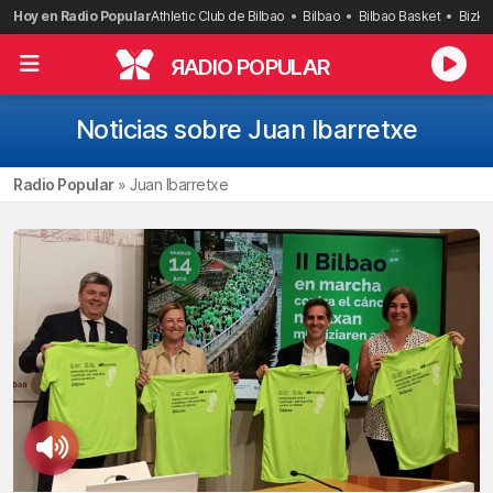
Saltar
Hoy en Radio Popular
Athletic Club de Bilbao
Bilbao
Bilbao Basket
Bizka
al
contenido
R
ADIO POPULAR
Noticias sobre Juan Ibarretxe
Radio Popular
»
Juan Ibarretxe