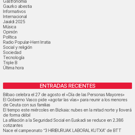
Gastronomía
Gaurko abestia
Informativos
Internacional
Jaialdi 2025
Música
Opinión
Política
Radio Popular-Herri Irratia
Social y religión
Sociedad
Tecnología
Triple B
Última hora
ENTRADAS RECIENTES
Bilbao celebra el 27 de agosto el «Día de las Personas Mayores»
El Gobierno Vasco pide «agotar las vías» para reunir a los menores
de Ceuta con sus familias
El tiempo este miércoles en Bizkaia: nubes en la mitad norte y lloverá
de forma débil
La afiliación a la Seguridad Social en Euskadi se reduce en 2.386
cotizantes
Nace el campeonato “3 HIRIBURUAK LABORAL KUTXA” de BTT