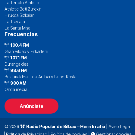
La Tertulia Athletic
Athletic Beti Zurekin
Hirukoa Bizkaian
La Traviata
La Santa Misa
Frecuencias
100.4 FM
Gran Bilbao y Enkarterri
107.1 FM
Durangaldea
98.6 FM
Busturialdea, Lea-Artibai y Uribe-Kosta
900 AM
Onda media
Anúnciate
© 2026
Radio Popular de Bilbao – Herri Irratia
|
Aviso Legal
|
Política de Privacidad
|
Política de cookies
|
Gestionar cookies