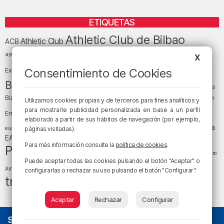
ETIQUETAS
Athletic Club de Bilbao
Athletic Club
ACB
baloncesto
BEC (Bilbao
ayuntamiento de Bilbao
Barakaldo
Basauri
X
Bilbao
Bizkaia
Bilbao Basket
Consentimiento de Cookies
Exhibition Center)
cultura
Bizkaia y sus comarcas
Copa del Rey
Cáritas
Diócesis de Bilbao
el tiempo
Egunon Bizkaia
Deusto
Bizkaia
Enkarterri
Utilizamos cookies propias y de terceros para fines analíticos y
Euskadi (País Vasco)
para mostrarle publicidad personalizada en base a un perfil
Ernesto Valverde
Ertzaintza
elaborado a partir de sus hábitos de navegación (por ejemplo,
fútbol
LaLiga
LaLiga
Gobierno vasco
juanma jubera
fiestas
euskera
páginas visitadas).
música
EA Sports
Liga Endesa
noticias
Osakidetza
planes
Para más información consulte la
política de cookies
.
Política
sociedad
sucesos
San Mamés
religión
Teatro
Puede aceptar todas las cookies pulsando el botón "Aceptar" o
tiempo atmosférico
tráfico
tiempo
Arriaga
configurarlas o rechazar su uso pulsando el botón "Configurar".
tráfico en Bizkaia
Aceptar
Rechazar
Configurar
SOBRE NOSOTROS