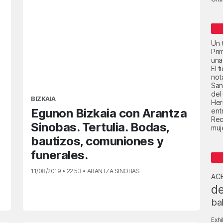
Un t
Pri
una
El 
not
San
del
BIZKAIA
Her
Egunon Bizkaia con Arantza
ent
Rec
Sinobas. Tertulia. Bodas,
muje
bautizos, comuniones y
funerales.
11/08/2019 • 22:53 • ARANTZA SINOBAS
AC
de
ba
Exhi