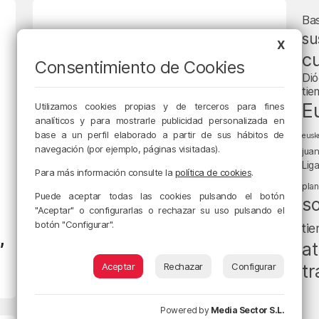
Ba
su
X
cu
Consentimiento de Cookies
Dió
tie
E
Utilizamos cookies propias y de terceros para fines
analíticos y para mostrarle publicidad personalizada en
base a un perfil elaborado a partir de sus hábitos de
eusk
navegación (por ejemplo, páginas visitadas).
jua
BIZKAIA
Lig
Para más información consulte la
política de cookies
.
Egunon Bizkaia con Arantza
pla
Sinobas. Tertulia. El amor y
Puede aceptar todas las cookies pulsando el botón
s
"Aceptar" o configurarlas o rechazar su uso pulsando el
la edad.
botón "Configurar".
ti
,
5/09/2018 • 01:00 • ARANTZA SINOBAS
at
Aceptar
Rechazar
Configurar
tr
Powered by
Media Sector S.L.