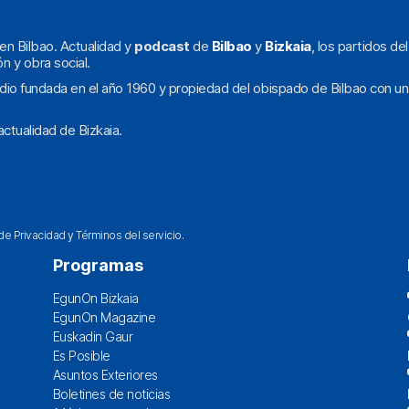
en Bilbao. Actualidad y
podcast
de
Bilbao
y
Bizkaia
, los partidos de
ón y obra social.
dio fundada en el año 1960 y propiedad del obispado de Bilbao con un
ctualidad de Bizkaia.
 de Privacidad
y
Términos del servicio
.
Programas
EgunOn Bizkaia
EgunOn Magazine
Euskadin Gaur
Es Posible
Asuntos Exteriores
Boletines de noticias