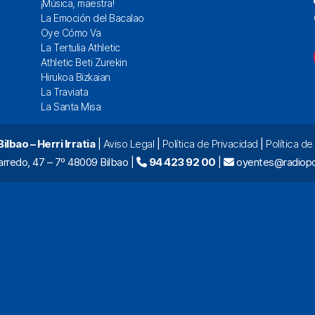
¡Música, maestra!
La Emoción del Bacalao
Oye Cómo Va
La Tertulia Athletic
Athletic Beti Zurekin
Hirukoa Bizkaian
La Traviata
La Santa Misa
lbao – Herri Irratia
|
Aviso Legal
|
Política de Privacidad
|
Política d
arredo, 47 – 7º 48009 Bilbao |
94 423 92 00
|
oyentes@radiopo