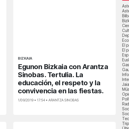
Ast
Ast
Bil
Biz
Cie
Cul
Dep
Eco
El 
El p
Esp
BIZKAIA
Eus
Gas
Egunon Bizkaia con Arantza
Gau
Sinobas. Tertulia. La
Inf
Int
educación, el respeto y la
Jai
convivencia en las fiestas.
Mús
Opi
Polí
1/09/2019 • 17:54 • ARANTZA SINOBAS
Radi
Soci
Soc
Tec
Trip
Últ