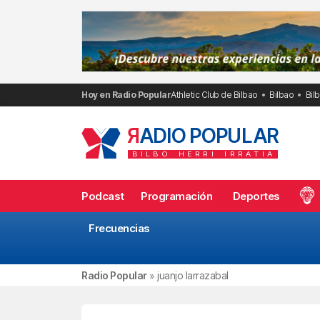
Saltar
al
contenido
Hoy en Radio Popular
Athletic Club de Bilbao
Bilbao
Bil
R
ADIO POPULAR
BILBO
HERRI
IRRATIA
Podcast
Programación
Deportes
Frecuencias
Radio Popular
»
juanjo larrazabal