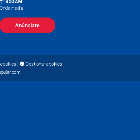
900 AM
Onda media
Anúnciate
e cookies
|
Gestionar cookies
pular.com