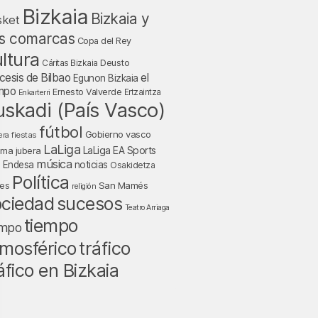
Bizkaia
Bizkaia y
sket
s comarcas
Copa del Rey
ltura
Deusto
Cáritas Bizkaia
cesis de Bilbao
el
Egunon Bizkaia
mpo
Ernesto Valverde
Ertzaintza
Enkarterri
uskadi (País Vasco)
fútbol
Gobierno vasco
fiestas
era
LaLiga
LaLiga EA Sports
nma jubera
música
a Endesa
noticias
Osakidetza
Política
San Mamés
nes
religión
ociedad
sucesos
Teatro Arriaga
tiempo
empo
tráfico
mosférico
áfico en Bizkaia