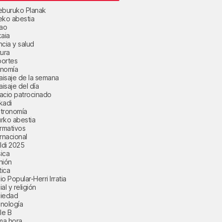
eburuko Planak
eko abestia
bao
kaia
ncia y salud
tura
ortes
nomía
paisaje de la semana
aisaje del día
acio patrocinado
kadi
tronomía
rko abestia
ormativos
ernacional
aldi 2025
ica
nión
tica
o Popular-Herri Irratia
al y religión
iedad
nología
le B
ima hora