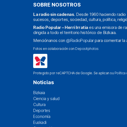
SOBRE NOSOTROS
La radio sin cadenas
. Desde 1960 haciendo radio 
sucesos, deportes, sociedad, cultura, política, religi
Radio Popular – Herri Irratia
es una emisora de ra
dirigida a todo el territorio histórico de Bizkaia.
Menciónanos con
@RadioPopular
para comentar la a
Fotos en colaboración con
Depositphotos
Protegido por reCAPTCHA de Google. Se aplican su
Política
Noticias
Bizkaia
Ciencia y salud
Cultura
Deportes
Economía
Euskadi