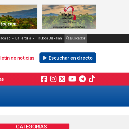
Bacalao
La Tertulia
Hirukoa Bizkaian
Buscador
etín de noticias
Escuchar en directo
as
CATEGORÍAS