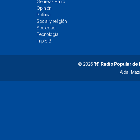
Geureaz Harro
Opinión
Política
Social y religión
Sociedad
Tecnología
Triple B
© 2026
Radio Popular de Bi
Alda. Maz