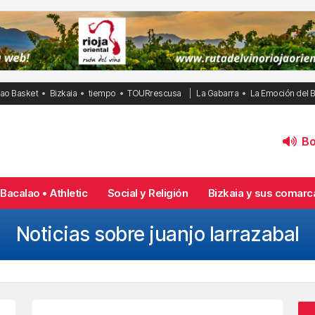
bao Basket
Bizkaia
tiempo
TOURrescusa
La Gabarra
La Emoción del 
Bol
Bacalao • Athletic
Social y Religión
Bizkaia y sus comarc
Noticias sobre juanjo larrazabal