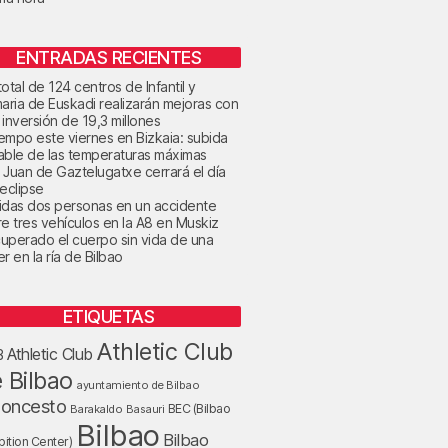
ENTRADAS RECIENTES
otal de 124 centros de Infantil y
maria de Euskadi realizarán mejoras con
 inversión de 19,3 millones
tiempo este viernes en Bizkaia: subida
able de las temperaturas máximas
 Juan de Gaztelugatxe cerrará el día
 eclipse
idas dos personas en un accidente
re tres vehículos en la A8 en Muskiz
uperado el cuerpo sin vida de una
r en la ría de Bilbao
ETIQUETAS
Athletic Club
Athletic Club
B
 Bilbao
ayuntamiento de Bilbao
loncesto
BEC (Bilbao
Barakaldo
Basauri
Bilbao
Bilbao
bition Center)