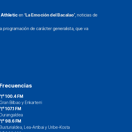
l
Athletic
en
‘La Emoción del Bacalao’
, noticias de
a programación de carácter generalista, que va
Frecuencias
100.4 FM
Gran Bilbao y Enkarterri
107.1 FM
Durangaldea
98.6 FM
Busturialdea, Lea-Artibai y Uribe-Kosta