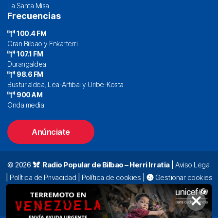
La Santa Misa
Frecuencias
100.4 FM
Gran Bilbao y Enkarterri
107.1 FM
Durangaldea
98.6 FM
Busturialdea, Lea-Artibai y Uribe-Kosta
900 AM
Onda media
Anúnciate
© 2026
Radio Popular de Bilbao – Herri Irratia
|
Aviso Legal
|
Política de Privacidad
|
Política de cookies
|
Gestionar cookies
Alda. Mazarredo, 47 – 7º 48009 Bilbao |
94 423 92 00
|
oyentes@radiopopular.com