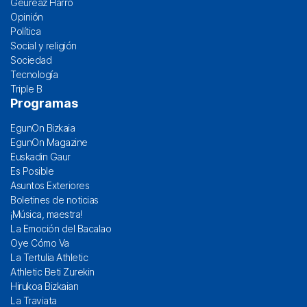
Geureaz Harro
Opinión
Política
Social y religión
Sociedad
Tecnología
Triple B
Programas
EgunOn Bizkaia
EgunOn Magazine
Euskadin Gaur
Es Posible
Asuntos Exteriores
Boletines de noticias
¡Música, maestra!
La Emoción del Bacalao
Oye Cómo Va
La Tertulia Athletic
Athletic Beti Zurekin
Hirukoa Bizkaian
La Traviata