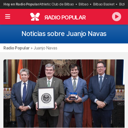
Saltar
Hoy en Radio Popular
Athletic Club de Bilbao
Bilbao
Bilbao Basket
Bizka
al
contenido
R
ADIO POPULAR
Noticias sobre Juanjo Navas
Radio Popular
»
Juanjo Navas