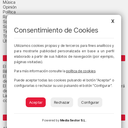
Música
Opinión
Política
Radio Popular-Herri Irratia
X
Social y religión
Sociedad
Consentimiento de Cookies
Tecnología
Triple B
Última hora
Utilizamos cookies propias y de terceros para fines analíticos y
para mostrarle publicidad personalizada en base a un perfil
elaborado a partir de sus hábitos de navegación (por ejemplo,
ENTRADAS RECIENTES
páginas visitadas).
El tiempo este jueves en Bizkaia: cielo muy nuboso
Bilbao celebra el 27 de agosto el «Día de las Personas Mayores»
Para más información consulte la
política de cookies
.
El Gobierno Vasco pide «agotar las vías» para reunir a los menores
Puede aceptar todas las cookies pulsando el botón "Aceptar" o
de Ceuta con sus familias
El tiempo este miércoles en Bizkaia: nubes en la mitad norte y lloverá
configurarlas o rechazar su uso pulsando el botón "Configurar".
de forma débil
La afiliación a la Seguridad Social en Euskadi se reduce en 2.386
cotizantes
Aceptar
Rechazar
Configurar
ETIQUETAS
Powered by
Media Sector S.L.
Athletic Club de Bilbao