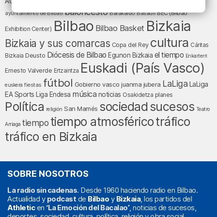
Athletic Club
ACB
baloncesto
BEC (Bilbao
ayuntamiento de Bilbao
Barakaldo
Basauri
Bilbao
Bizkaia
Bilbao Basket
Exhibition Center)
cultura
Bizkaia y sus comarcas
Copa del Rey
Cáritas
Diócesis de Bilbao
el tiempo
Egunon Bizkaia
Deusto
Bizkaia
Enkarterri
Euskadi (País Vasco)
Ernesto Valverde
Ertzaintza
fútbol
LaLiga
LaLiga
Gobierno vasco
juanma jubera
fiestas
euskera
música
EA Sports
Liga Endesa
noticias
Osakidetza
planes
Política
sociedad
sucesos
San Mamés
religión
Teatro
tiempo atmosférico
tráfico
tiempo
Arriaga
tráfico en Bizkaia
SOBRE NOSOTROS
La radio sin cadenas
. Desde 1960 haciendo radio en Bilbao.
Actualidad y
podcast
de
Bilbao
y
Bizkaia
, los partidos del
Athletic
en
‘La Emoción del Bacalao’
, noticias de sucesos,
deportes, sociedad, cultura, política, religión y obra social.