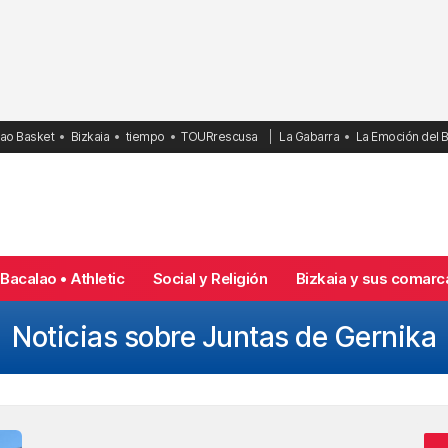
bao Basket
Bizkaia
tiempo
TOURrescusa
La Gabarra
La Emoción del 
Bacalao • Athletic
Social y Religión
Bizkaia y sus comarc
Noticias sobre Juntas de Gernika