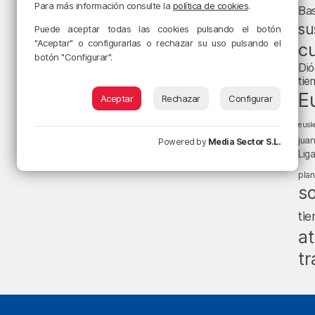
Para más información consulte la
política de cookies
.
Ba
su
Puede aceptar todas las cookies pulsando el botón
"Aceptar" o configurarlas o rechazar su uso pulsando el
cu
botón "Configurar".
Dió
tie
E
Aceptar
Rechazar
Configurar
eusk
jua
Powered by
Media Sector S.L.
Lig
pla
s
ti
at
tr