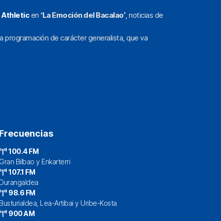
l
Athletic
en
‘La Emoción del Bacalao’
, noticias de
a programación de carácter generalista, que va
Frecuencias
100.4 FM
Gran Bilbao y Enkarterri
107.1 FM
Durangaldea
98.6 FM
Busturialdea, Lea-Artibai y Uribe-Kosta
900 AM