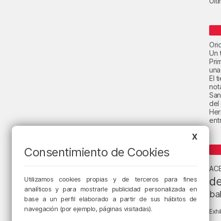
Últ
Ori
Un t
Pri
una
El 
not
San
del
Her
ent
X
Consentimiento de Cookies
AC
de
Utilizamos cookies propias y de terceros para fines
analíticos y para mostrarle publicidad personalizada en
ba
base a un perfil elaborado a partir de sus hábitos de
navegación (por ejemplo, páginas visitadas).
Exhi