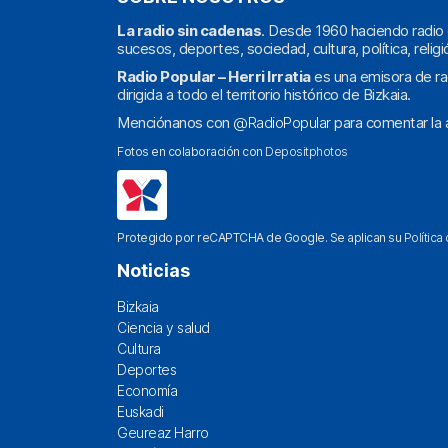
La radio sin cadenas
. Desde 1960 haciendo radio 
sucesos, deportes, sociedad, cultura, política, religi
Radio Popular – Herri Irratia
es una emisora de ra
dirigida a todo el territorio histórico de Bizkaia.
Menciónanos con
@RadioPopular
para comentar la a
Fotos en colaboración con
Depositphotos
Protegido por reCAPTCHA de Google. Se aplican su
Política
Noticias
Bizkaia
Ciencia y salud
Cultura
Deportes
Economía
Euskadi
Geureaz Harro