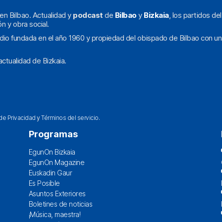
en Bilbao. Actualidad y
podcast
de
Bilbao
y
Bizkaia
, los partidos de
ón y obra social.
dio fundada en el año 1960 y propiedad del obispado de Bilbao con un
ctualidad de Bizkaia.
 de Privacidad
y
Términos del servicio
.
Programas
EgunOn Bizkaia
EgunOn Magazine
Euskadin Gaur
Es Posible
Asuntos Exteriores
Boletines de noticias
¡Música, maestra!