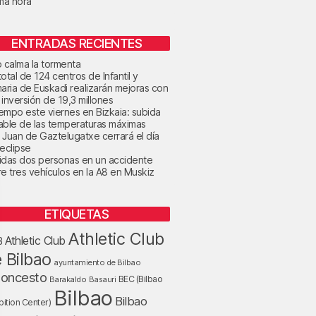
ima hora
ENTRADAS RECIENTES
o calma la tormenta
otal de 124 centros de Infantil y
maria de Euskadi realizarán mejoras con
 inversión de 19,3 millones
tiempo este viernes en Bizkaia: subida
able de las temperaturas máximas
 Juan de Gaztelugatxe cerrará el día
 eclipse
idas dos personas en un accidente
re tres vehículos en la A8 en Muskiz
ETIQUETAS
Athletic Club
Athletic Club
B
 Bilbao
ayuntamiento de Bilbao
loncesto
BEC (Bilbao
Barakaldo
Basauri
Bilbao
Bilbao
bition Center)