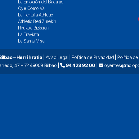
La Emoción del Bacalao
Oye Cómo Va
La Tertulia Athletic
Athletic Beti Zurekin
Hirukoa Bizkaian
La Traviata
La Santa Misa
lbao – Herri Irratia
|
Aviso Legal
|
Política de Privacidad
|
Política d
arredo, 47 – 7º 48009 Bilbao |
94 423 92 00
|
oyentes@radiopo