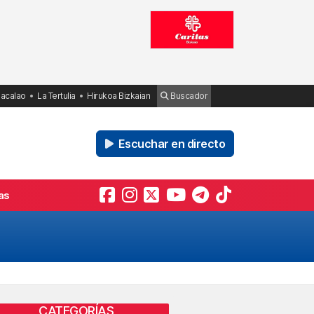
Bacalao
La Tertulia
Hirukoa Bizkaian
Buscador
Escuchar en directo
as
CATEGORÍAS