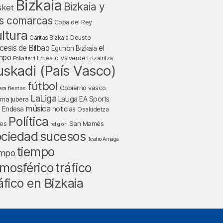
Bizkaia
Bizkaia y
sket
s comarcas
Copa del Rey
ltura
Deusto
Cáritas Bizkaia
cesis de Bilbao
el
Egunon Bizkaia
mpo
Ernesto Valverde
Ertzaintza
Enkarterri
uskadi (País Vasco)
fútbol
Gobierno vasco
fiestas
era
LaLiga
LaLiga EA Sports
nma jubera
música
a Endesa
noticias
Osakidetza
Política
San Mamés
nes
religión
ociedad
sucesos
Teatro Arriaga
tiempo
empo
tráfico
mosférico
áfico en Bizkaia