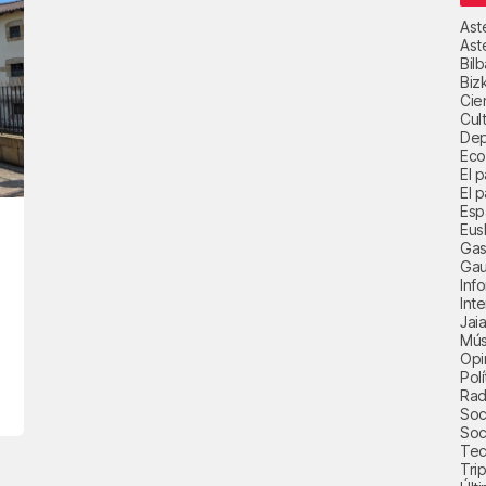
Ast
Ast
Bil
Biz
Cie
Cul
Dep
Eco
El 
El p
Esp
Eus
Gas
Gau
Inf
Int
Jai
Mús
Opi
Polí
Radi
Soci
Soc
Tec
Trip