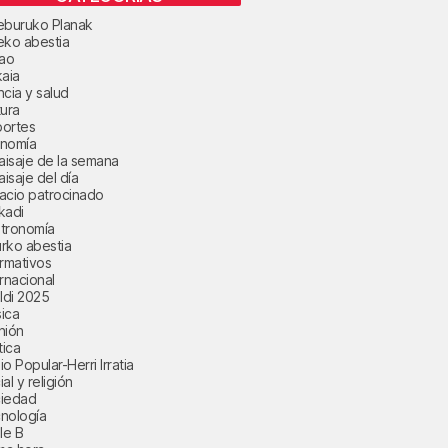
eburuko Planak
eko abestia
bao
kaia
ncia y salud
tura
ortes
nomía
paisaje de la semana
aisaje del día
acio patrocinado
kadi
tronomía
rko abestia
ormativos
ernacional
aldi 2025
ica
nión
tica
o Popular-Herri Irratia
al y religión
iedad
nología
le B