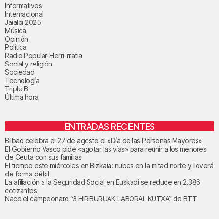
Informativos
Internacional
Jaialdi 2025
Música
Opinión
Política
Radio Popular-Herri Irratia
Social y religión
Sociedad
Tecnología
Triple B
Última hora
ENTRADAS RECIENTES
Bilbao celebra el 27 de agosto el «Día de las Personas Mayores»
El Gobierno Vasco pide «agotar las vías» para reunir a los menores
de Ceuta con sus familias
El tiempo este miércoles en Bizkaia: nubes en la mitad norte y lloverá
de forma débil
La afiliación a la Seguridad Social en Euskadi se reduce en 2.386
cotizantes
Nace el campeonato “3 HIRIBURUAK LABORAL KUTXA” de BTT