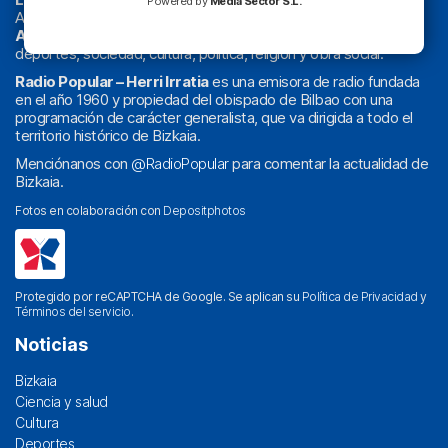
Powered by
Media Sector S.L.
Actualidad y
podcast
de
Bilbao
y
Bizkaia
, los partidos del
Athletic
en
‘La Emoción del Bacalao’
, noticias de sucesos,
deportes, sociedad, cultura, política, religión y obra social.
Radio Popular – Herri Irratia
es una emisora de radio fundada
en el año 1960 y propiedad del obispado de Bilbao con una
programación de carácter generalista, que va dirigida a todo el
territorio histórico de Bizkaia.
Menciónanos con
@RadioPopular
para comentar la actualidad de
Bizkaia.
Fotos en colaboración con
Depositphotos
Protegido por reCAPTCHA de Google. Se aplican su
Política de Privacidad
y
Términos del servicio
.
Noticias
Bizkaia
Ciencia y salud
Cultura
Deportes