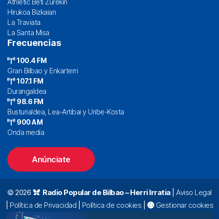
Athletic Beti Zurekin
Hirukoa Bizkaian
La Traviata
La Santa Misa
Frecuencias
100.4 FM
Gran Bilbao y Enkarterri
107.1 FM
Durangaldea
98.6 FM
Busturialdea, Lea-Artibai y Uribe-Kosta
900 AM
Onda media
Anúnciate
© 2026
Radio Popular de Bilbao – Herri Irratia
|
Aviso Legal
|
Política de Privacidad
|
Política de cookies
|
Gestionar cookies
Alda. Mazarredo, 47 – 7º 48009 Bilbao |
94 423 92 00
|