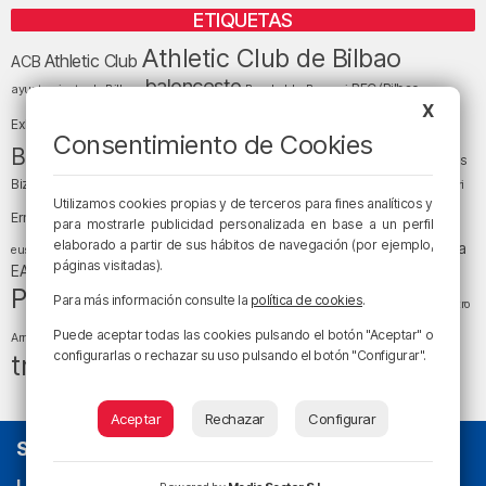
ETIQUETAS
Athletic Club de Bilbao
Athletic Club
ACB
baloncesto
BEC (Bilbao
ayuntamiento de Bilbao
Barakaldo
Basauri
Bilbao
Bizkaia
X
Bilbao Basket
Exhibition Center)
Consentimiento de Cookies
cultura
Bizkaia y sus comarcas
Copa del Rey
Cáritas
Diócesis de Bilbao
el tiempo
Egunon Bizkaia
Deusto
Bizkaia
Enkarterri
Euskadi (País Vasco)
Utilizamos cookies propias y de terceros para fines analíticos y
Ernesto Valverde
Ertzaintza
para mostrarle publicidad personalizada en base a un perfil
fútbol
LaLiga
elaborado a partir de sus hábitos de navegación (por ejemplo,
LaLiga
Gobierno vasco
juanma jubera
fiestas
euskera
páginas visitadas).
música
EA Sports
Liga Endesa
noticias
Osakidetza
planes
Política
sociedad
sucesos
Para más información consulte la
política de cookies
.
San Mamés
religión
Teatro
tiempo atmosférico
tráfico
tiempo
Puede aceptar todas las cookies pulsando el botón "Aceptar" o
Arriaga
configurarlas o rechazar su uso pulsando el botón "Configurar".
tráfico en Bizkaia
Aceptar
Rechazar
Configurar
SOBRE NOSOTROS
La radio sin cadenas
. Desde 1960 haciendo radio en Bilbao.