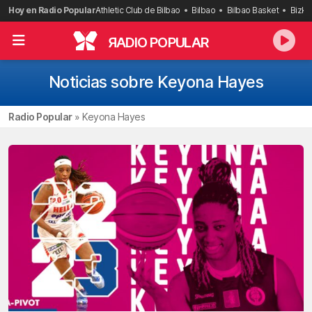
Saltar
Hoy en Radio Popular
Athletic Club de Bilbao
Bilbao
Bilbao Basket
Bizka
al
contenido
R
ADIO POPULAR
Noticias sobre Keyona Hayes
Radio Popular
»
Keyona Hayes