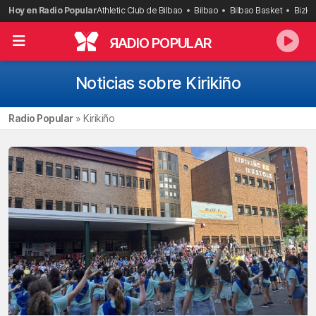
Saltar
Hoy en Radio Popular
Athletic Club de Bilbao
Bilbao
Bilbao Basket
Bizka
al
contenido
R
ADIO POPULAR
Noticias sobre Kirikiño
Radio Popular
»
Kirikiño