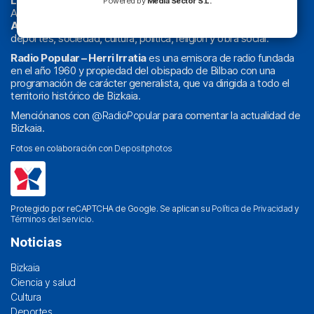
La radio sin cadenas
. Desde 1960 haciendo radio en Bilbao.
Powered by
Media Sector S.L.
Actualidad y
podcast
de
Bilbao
y
Bizkaia
, los partidos del
Athletic
en
‘La Emoción del Bacalao’
, noticias de sucesos,
deportes, sociedad, cultura, política, religión y obra social.
Radio Popular – Herri Irratia
es una emisora de radio fundada
en el año 1960 y propiedad del obispado de Bilbao con una
programación de carácter generalista, que va dirigida a todo el
territorio histórico de Bizkaia.
Menciónanos con
@RadioPopular
para comentar la actualidad de
Bizkaia.
Fotos en colaboración con
Depositphotos
Protegido por reCAPTCHA de Google. Se aplican su
Política de Privacidad
y
Términos del servicio
.
Noticias
Bizkaia
Ciencia y salud
Cultura
Deportes