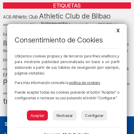
ETIQUETAS
Athletic Club de Bilbao
Athletic Club
ACB
baloncesto
BEC (Bilbao
ayuntamiento de Bilbao
Barakaldo
Basauri
Bilbao
Bizkaia
X
Bilbao Basket
Exhibition Center)
Consentimiento de Cookies
cultura
Bizkaia y sus comarcas
Copa del Rey
Cáritas
Diócesis de Bilbao
el tiempo
Egunon Bizkaia
Deusto
Bizkaia
Enkarterri
Euskadi (País Vasco)
Utilizamos cookies propias y de terceros para fines analíticos y
Ernesto Valverde
Ertzaintza
para mostrarle publicidad personalizada en base a un perfil
fútbol
LaLiga
elaborado a partir de sus hábitos de navegación (por ejemplo,
LaLiga
Gobierno vasco
juanma jubera
fiestas
euskera
páginas visitadas).
música
EA Sports
Liga Endesa
noticias
Osakidetza
planes
Política
sociedad
sucesos
Para más información consulte la
política de cookies
.
San Mamés
religión
Teatro
tráfico
tiempo atmosférico
tiempo
Puede aceptar todas las cookies pulsando el botón "Aceptar" o
Arriaga
configurarlas o rechazar su uso pulsando el botón "Configurar".
tráfico en Bizkaia
Aceptar
Rechazar
Configurar
SOBRE NOSOTROS