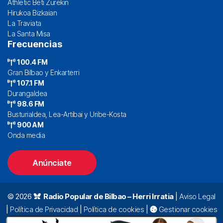
Athletic Beti Zurekin
Hirukoa Bizkaian
La Traviata
La Santa Misa
Frecuencias
100.4 FM
Gran Bilbao y Enkarterri
107.1 FM
Durangaldea
98.6 FM
Busturialdea, Lea-Artibai y Uribe-Kosta
900 AM
Onda media
Anúnciate
© 2026
Radio Popular de Bilbao – Herri Irratia
|
Aviso Legal
|
Política de Privacidad
|
Política de cookies
|
Gestionar cookies
Alda. Mazarredo, 47 – 7º 48009 Bilbao |
94 423 92 00
|