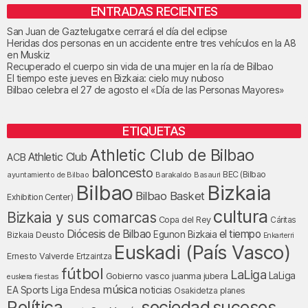
ENTRADAS RECIENTES
San Juan de Gaztelugatxe cerrará el día del eclipse
Heridas dos personas en un accidente entre tres vehículos en la A8
en Muskiz
Recuperado el cuerpo sin vida de una mujer en la ría de Bilbao
El tiempo este jueves en Bizkaia: cielo muy nuboso
Bilbao celebra el 27 de agosto el «Día de las Personas Mayores»
ETIQUETAS
Athletic Club de Bilbao
Athletic Club
ACB
baloncesto
BEC (Bilbao
ayuntamiento de Bilbao
Barakaldo
Basauri
Bilbao
Bizkaia
Bilbao Basket
Exhibition Center)
cultura
Bizkaia y sus comarcas
Copa del Rey
Cáritas
Diócesis de Bilbao
el tiempo
Egunon Bizkaia
Deusto
Bizkaia
Enkarterri
Euskadi (País Vasco)
Ernesto Valverde
Ertzaintza
fútbol
LaLiga
LaLiga
Gobierno vasco
juanma jubera
fiestas
euskera
música
EA Sports
Liga Endesa
noticias
Osakidetza
planes
Política
sociedad
sucesos