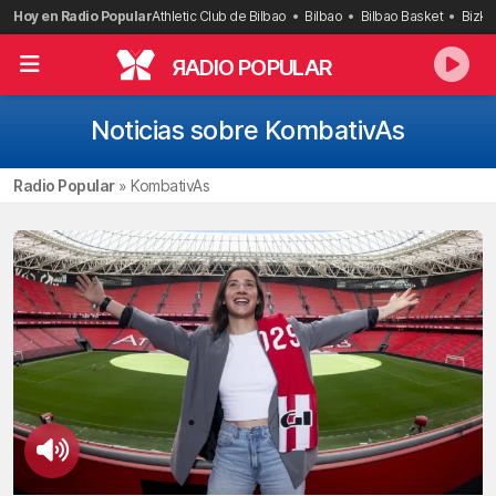
Saltar
Hoy en Radio Popular
Athletic Club de Bilbao
Bilbao
Bilbao Basket
Bizka
al
contenido
R
ADIO POPULAR
Noticias sobre KombativAs
Radio Popular
»
KombativAs