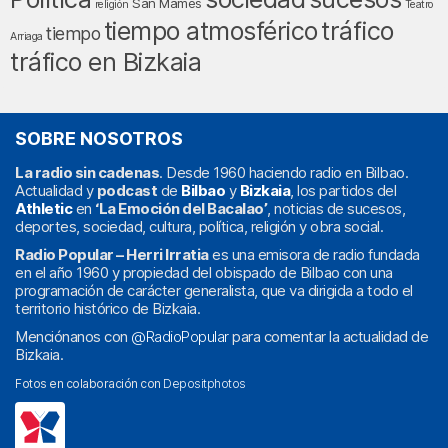
San Mamés
religión
Teatro
tráfico
tiempo atmosférico
tiempo
Arriaga
tráfico en Bizkaia
SOBRE NOSOTROS
La radio sin cadenas
. Desde 1960 haciendo radio en Bilbao.
Actualidad y
podcast
de
Bilbao
y
Bizkaia
, los partidos del
Athletic
en
‘La Emoción del Bacalao’
, noticias de sucesos,
deportes, sociedad, cultura, política, religión y obra social.
Radio Popular – Herri Irratia
es una emisora de radio fundada
en el año 1960 y propiedad del obispado de Bilbao con una
programación de carácter generalista, que va dirigida a todo el
territorio histórico de Bizkaia.
Menciónanos con
@RadioPopular
para comentar la actualidad de
Bizkaia.
Fotos en colaboración con
Depositphotos