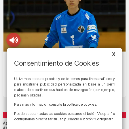
X
KOMBATIVAS
Consentimiento de Cookies
Meriem Ezbida: «Estamos encantadas
con que haya figuras femeninas al
Utilizamos cookies propias y de terceros para fines analíticos y
mando»
para mostrarle publicidad personalizada en base a un perfil
elaborado a partir de sus hábitos de navegación (por ejemplo,
2/10/2023 • 13:21 • RADIO POPULAR - HERRI IRRATIA
páginas visitadas).
Para más información consulte la
política de cookies
.
Puede aceptar todas las cookies pulsando el botón "Aceptar" o
CATEGORÍAS
configurarlas o rechazar su uso pulsando el botón "Configurar".
Asteburuko Planak
Asteko abestia