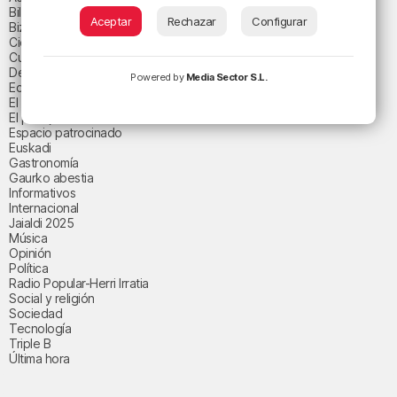
Bilbao
Aceptar
Rechazar
Configurar
Bizkaia
Ciencia y salud
Cultura
Deportes
Powered by
Media Sector S.L.
Economía
El paisaje de la semana
El paisaje del día
Espacio patrocinado
Euskadi
Gastronomía
Gaurko abestia
Informativos
Internacional
Jaialdi 2025
Música
Opinión
Política
Radio Popular-Herri Irratia
Social y religión
Sociedad
Tecnología
Triple B
Última hora