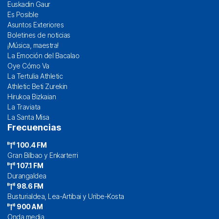
Euskadin Gaur
Es Posible
Asuntos Exteriores
Boletines de noticias
¡Música, maestra!
La Emoción del Bacalao
Oye Cómo Va
La Tertulia Athletic
Athletic Beti Zurekin
Hirukoa Bizkaian
La Traviata
La Santa Misa
Frecuencias
100.4 FM
Gran Bilbao y Enkarterri
107.1 FM
Durangaldea
98.6 FM
Busturialdea, Lea-Artibai y Uribe-Kosta
900 AM
Onda media