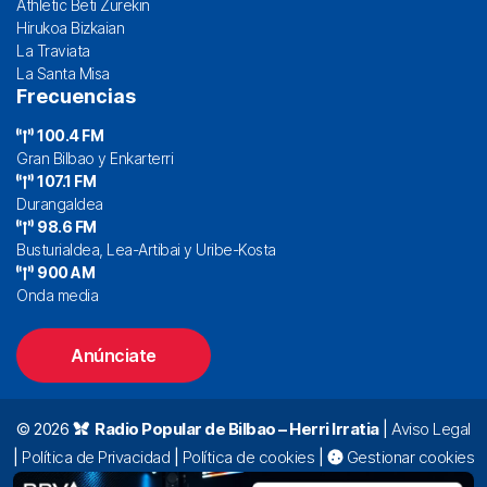
Athletic Beti Zurekin
Hirukoa Bizkaian
La Traviata
La Santa Misa
Frecuencias
100.4 FM
Gran Bilbao y Enkarterri
107.1 FM
Durangaldea
98.6 FM
Busturialdea, Lea-Artibai y Uribe-Kosta
900 AM
Onda media
Anúnciate
© 2026
Radio Popular de Bilbao – Herri Irratia
|
Aviso Legal
|
Política de Privacidad
|
Política de cookies
|
Gestionar cookies
Alda. Mazarredo, 47 – 7º 48009 Bilbao |
94 423 92 00
|