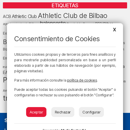
ETIQUETAS
Athletic Club de Bilbao
Athletic Club
ACB
baloncesto
BEC (Bilbao
ayuntamiento de Bilbao
Barakaldo
Basauri
Bilbao
Bizkaia
X
Bilbao Basket
Exhibition Center)
Consentimiento de Cookies
cultura
Bizkaia y sus comarcas
Copa del Rey
Cáritas
Diócesis de Bilbao
el tiempo
Egunon Bizkaia
Deusto
Bizkaia
Enkarterri
Euskadi (País Vasco)
Utilizamos cookies propias y de terceros para fines analíticos y
Ernesto Valverde
Ertzaintza
para mostrarle publicidad personalizada en base a un perfil
fútbol
LaLiga
elaborado a partir de sus hábitos de navegación (por ejemplo,
LaLiga
Gobierno vasco
juanma jubera
fiestas
euskera
páginas visitadas).
música
EA Sports
Liga Endesa
noticias
Osakidetza
planes
Política
sociedad
sucesos
Para más información consulte la
política de cookies
.
San Mamés
religión
Teatro
tráfico
tiempo atmosférico
tiempo
Puede aceptar todas las cookies pulsando el botón "Aceptar" o
Arriaga
configurarlas o rechazar su uso pulsando el botón "Configurar".
tráfico en Bizkaia
Aceptar
Rechazar
Configurar
SOBRE NOSOTROS