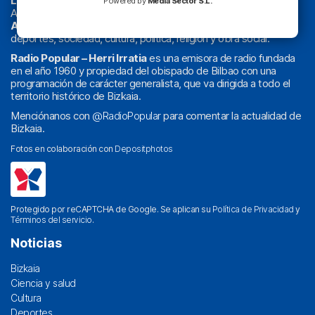
La radio sin cadenas
. Desde 1960 haciendo radio en Bilbao.
Powered by
Media Sector S.L.
Actualidad y
podcast
de
Bilbao
y
Bizkaia
, los partidos del
Athletic
en
‘La Emoción del Bacalao’
, noticias de sucesos,
deportes, sociedad, cultura, política, religión y obra social.
Radio Popular – Herri Irratia
es una emisora de radio fundada
en el año 1960 y propiedad del obispado de Bilbao con una
programación de carácter generalista, que va dirigida a todo el
territorio histórico de Bizkaia.
Menciónanos con
@RadioPopular
para comentar la actualidad de
Bizkaia.
Fotos en colaboración con
Depositphotos
Protegido por reCAPTCHA de Google. Se aplican su
Política de Privacidad
y
Términos del servicio
.
Noticias
Bizkaia
Ciencia y salud
Cultura
Deportes