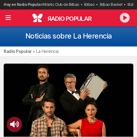
Saltar
Hoy en Radio Popular
Athletic Club de Bilbao
Bilbao
Bilbao Basket
Bizka
al
contenido
R
ADIO POPULAR
Noticias sobre La Herencia
Radio Popular
»
La Herencia