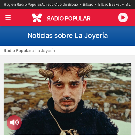
Saltar
Hoy en Radio Popular
Athletic Club de Bilbao
Bilbao
Bilbao Basket
Bizka
al
contenido
R
ADIO POPULAR
Noticias sobre La Joyería
Radio Popular
»
La Joyería