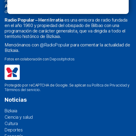
Actualidad y
podcast
de
Bilbao
y
Bizkaia
, los partidos del
Athletic
en
‘La Emoción del Bacalao’
, noticias de sucesos,
deportes, sociedad, cultura, política, religión y obra social.
Radio Popular – Herri Irratia
es una emisora de radio fundada
en el año 1960 y propiedad del obispado de Bilbao con una
programación de carácter generalista, que va dirigida a todo el
territorio histórico de Bizkaia.
Menciónanos con
@RadioPopular
para comentar la actualidad de
Bizkaia.
Fotos en colaboración con
Depositphotos
Protegido por reCAPTCHA de Google. Se aplican su
Política de Privacidad
y
Términos del servicio
.
Noticias
Bizkaia
Ciencia y salud
Cultura
Deportes