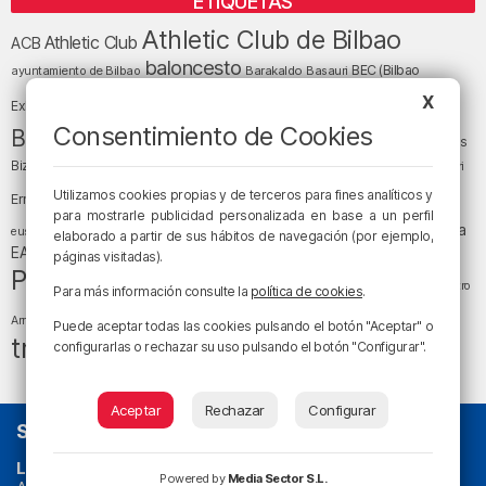
ETIQUETAS
Athletic Club de Bilbao
Athletic Club
ACB
baloncesto
BEC (Bilbao
ayuntamiento de Bilbao
Barakaldo
Basauri
Bilbao
Bizkaia
X
Bilbao Basket
Exhibition Center)
cultura
Consentimiento de Cookies
Bizkaia y sus comarcas
Copa del Rey
Cáritas
Diócesis de Bilbao
el tiempo
Egunon Bizkaia
Deusto
Bizkaia
Enkarterri
Euskadi (País Vasco)
Utilizamos cookies propias y de terceros para fines analíticos y
Ernesto Valverde
Ertzaintza
para mostrarle publicidad personalizada en base a un perfil
fútbol
LaLiga
LaLiga
Gobierno vasco
juanma jubera
fiestas
euskera
elaborado a partir de sus hábitos de navegación (por ejemplo,
música
EA Sports
Liga Endesa
noticias
Osakidetza
planes
páginas visitadas).
Política
sociedad
sucesos
San Mamés
religión
Teatro
Para más información consulte la
política de cookies
.
tráfico
tiempo atmosférico
tiempo
Arriaga
Puede aceptar todas las cookies pulsando el botón "Aceptar" o
tráfico en Bizkaia
configurarlas o rechazar su uso pulsando el botón "Configurar".
Aceptar
Rechazar
Configurar
SOBRE NOSOTROS
La radio sin cadenas
. Desde 1960 haciendo radio en Bilbao.
Powered by
Media Sector S.L.