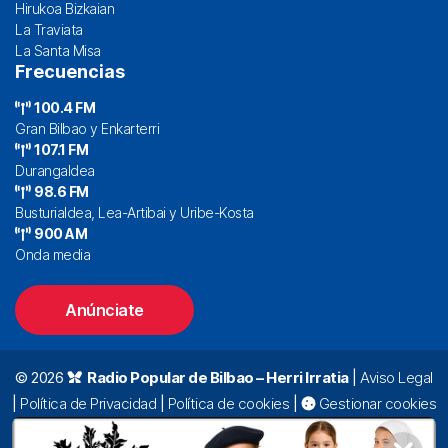
Hirukoa Bizkaian
La Traviata
La Santa Misa
Frecuencias
100.4 FM
Gran Bilbao y Enkarterri
107.1 FM
Durangaldea
98.6 FM
Busturialdea, Lea-Artibai y Uribe-Kosta
900 AM
Onda media
Anúnciate
© 2026
Radio Popular de Bilbao – Herri Irratia
|
Aviso Legal
|
Política de Privacidad
|
Política de cookies
|
Gestionar cookies
Alda. Mazarredo, 47 – 7º 48009 Bilbao |
94 423 92 00
|