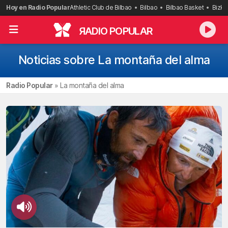
Saltar
Hoy en Radio Popular
Athletic Club de Bilbao
Bilbao
Bilbao Basket
Bizka
al
contenido
R
ADIO POPULAR
Noticias sobre La montaña del alma
Radio Popular
»
La montaña del alma