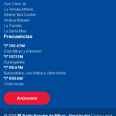
Oye Cómo Va
La Tertulia Athletic
Athletic Beti Zurekin
Hirukoa Bizkaian
La Traviata
La Santa Misa
Frecuencias
100.4 FM
Gran Bilbao y Enkarterri
107.1 FM
Durangaldea
98.6 FM
Busturialdea, Lea-Artibai y Uribe-Kosta
900 AM
Onda media
Anúnciate
© 2026
Radio Popular de Bilbao – Herri Irratia
|
Aviso Legal