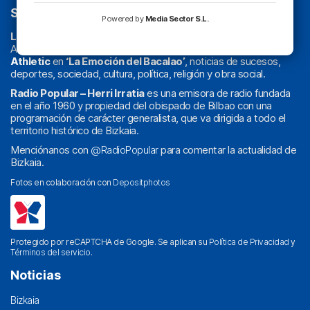
SOBRE NOSOTROS
Powered by
Media Sector S.L.
La radio sin cadenas
. Desde 1960 haciendo radio en Bilbao.
Actualidad y
podcast
de
Bilbao
y
Bizkaia
, los partidos del
Athletic
en
‘La Emoción del Bacalao’
, noticias de sucesos,
deportes, sociedad, cultura, política, religión y obra social.
Radio Popular – Herri Irratia
es una emisora de radio fundada
en el año 1960 y propiedad del obispado de Bilbao con una
programación de carácter generalista, que va dirigida a todo el
territorio histórico de Bizkaia.
Menciónanos con
@RadioPopular
para comentar la actualidad de
Bizkaia.
Fotos en colaboración con
Depositphotos
Protegido por reCAPTCHA de Google. Se aplican su
Política de Privacidad
y
Términos del servicio
.
Noticias
Bizkaia