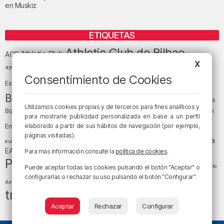
en Muskiz
ETIQUETAS
Athletic Club de Bilbao
Athletic Club
ACB
X
baloncesto
BEC (Bilbao
ayuntamiento de Bilbao
Barakaldo
Basauri
Bilbao
Bizkaia
Consentimiento de Cookies
Bilbao Basket
Exhibition Center)
cultura
Bizkaia y sus comarcas
Copa del Rey
Cáritas
Utilizamos cookies propias y de terceros para fines analíticos y
Diócesis de Bilbao
el tiempo
Egunon Bizkaia
Deusto
Bizkaia
Enkarterri
para mostrarle publicidad personalizada en base a un perfil
Euskadi (País Vasco)
elaborado a partir de sus hábitos de navegación (por ejemplo,
Ernesto Valverde
Ertzaintza
páginas visitadas).
fútbol
LaLiga
LaLiga
Gobierno vasco
juanma jubera
fiestas
euskera
música
EA Sports
Liga Endesa
noticias
Osakidetza
planes
Para más información consulte la
política de cookies
.
Política
sociedad
sucesos
San Mamés
religión
Teatro
Puede aceptar todas las cookies pulsando el botón "Aceptar" o
tráfico
tiempo atmosférico
configurarlas o rechazar su uso pulsando el botón "Configurar".
tiempo
Arriaga
tráfico en Bizkaia
Aceptar
Rechazar
Configurar