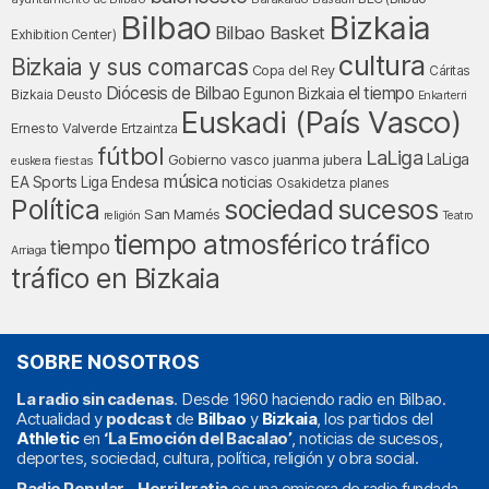
Bilbao
Bizkaia
Bilbao Basket
Exhibition Center)
cultura
Bizkaia y sus comarcas
Copa del Rey
Cáritas
Diócesis de Bilbao
el tiempo
Egunon Bizkaia
Deusto
Bizkaia
Enkarterri
Euskadi (País Vasco)
Ernesto Valverde
Ertzaintza
fútbol
LaLiga
LaLiga
Gobierno vasco
juanma jubera
fiestas
euskera
música
EA Sports
Liga Endesa
noticias
Osakidetza
planes
Política
sociedad
sucesos
San Mamés
religión
Teatro
tráfico
tiempo atmosférico
tiempo
Arriaga
tráfico en Bizkaia
SOBRE NOSOTROS
La radio sin cadenas
. Desde 1960 haciendo radio en Bilbao.
Actualidad y
podcast
de
Bilbao
y
Bizkaia
, los partidos del
Athletic
en
‘La Emoción del Bacalao’
, noticias de sucesos,
deportes, sociedad, cultura, política, religión y obra social.
Radio Popular – Herri Irratia
es una emisora de radio fundada