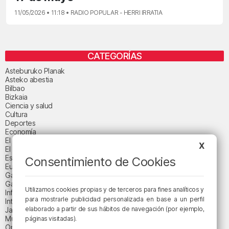
11/05/2026 • 11:18 • RADIO POPULAR - HERRI IRRATIA
CATEGORÍAS
Asteburuko Planak
Asteko abestia
Bilbao
Bizkaia
Ciencia y salud
Cultura
Deportes
Economía
El paisaje de la semana
X
El paisaje del día
Espacio patrocinado
Consentimiento de Cookies
Euskadi
Gastronomía
Gaurko abestia
Utilizamos cookies propias y de terceros para fines analíticos y
Informativos
para mostrarle publicidad personalizada en base a un perfil
Internacional
elaborado a partir de sus hábitos de navegación (por ejemplo,
Jaialdi 2025
Música
páginas visitadas).
Opinión