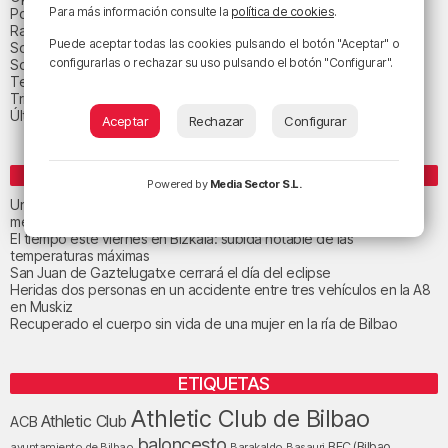
Para más información consulte la
política de cookies
.
Política
Radio Popular-Herri Irratia
Puede aceptar todas las cookies pulsando el botón "Aceptar" o
Social y religión
configurarlas o rechazar su uso pulsando el botón "Configurar".
Sociedad
Tecnología
Triple B
Última hora
Aceptar
Rechazar
Configurar
ENTRADAS RECIENTES
Powered by
Media Sector S.L.
Un total de 124 centros de Infantil y Primaria de Euskadi realizarán
mejoras con una inversión de 19,3 millones
El tiempo este viernes en Bizkaia: subida notable de las
temperaturas máximas
San Juan de Gaztelugatxe cerrará el día del eclipse
Heridas dos personas en un accidente entre tres vehículos en la A8
en Muskiz
Recuperado el cuerpo sin vida de una mujer en la ría de Bilbao
ETIQUETAS
Athletic Club de Bilbao
Athletic Club
ACB
baloncesto
BEC (Bilbao
ayuntamiento de Bilbao
Barakaldo
Basauri