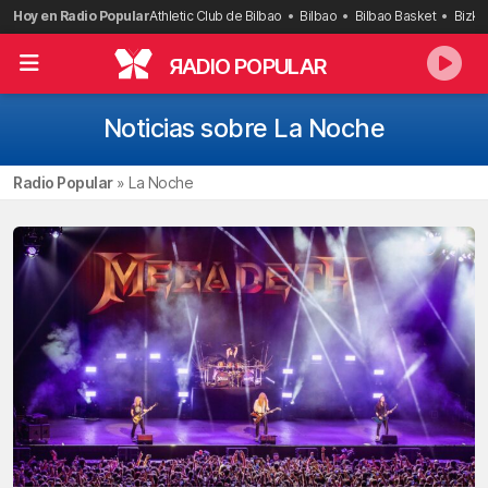
Saltar
Hoy en Radio Popular
Athletic Club de Bilbao
Bilbao
Bilbao Basket
Bizka
al
contenido
R
ADIO POPULAR
Noticias sobre La Noche
Radio Popular
»
La Noche