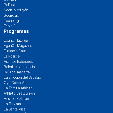
Política
Social y religión
Sociedad
Tecnología
Triple B
Programas
EgunOn Bizkaia
EgunOn Magazine
Euskadin Gaur
Es Posible
Asuntos Exteriores
Boletines de noticias
¡Música, maestra!
La Emoción del Bacalao
Oye Cómo Va
La Tertulia Athletic
Athletic Beti Zurekin
Hirukoa Bizkaian
La Traviata
La Santa Misa