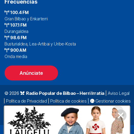
Frecuencias
100.4 FM
Gran Bilbao y Enkarterri
107.1 FM
Durangaldea
98.6 FM
Busturialdea, Lea-Artibai y Uribe-Kosta
900 AM
Onda media
Anúnciate
© 2026
Radio Popular de Bilbao – Herri Irratia
|
Aviso Legal
|
Política de Privacidad
|
Política de cookies
|
Gestionar cookies
Alda. Mazarredo, 47 – 7º 48009 Bilbao |
94 423 92 00
|
oyentes@radiopopular.com