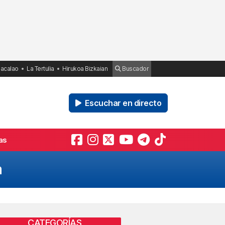
Bacalao
La Tertulia
Hirukoa Bizkaian
Buscador
Escuchar en directo
as
a
CATEGORÍAS