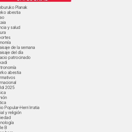
eburuko Planak
eko abestia
bao
kaia
ncia y salud
tura
ortes
nomía
paisaje de la semana
aisaje del día
acio patrocinado
kadi
tronomía
rko abestia
ormativos
ernacional
aldi 2025
ica
nión
tica
o Popular-Herri Irratia
al y religión
iedad
nología
le B