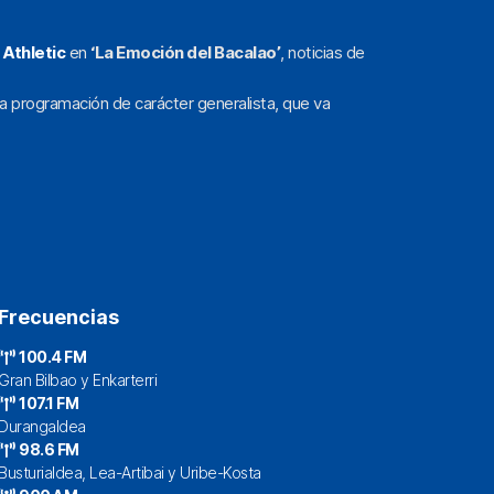
l
Athletic
en
‘La Emoción del Bacalao’
, noticias de
a programación de carácter generalista, que va
Frecuencias
100.4 FM
Gran Bilbao y Enkarterri
107.1 FM
Durangaldea
98.6 FM
Busturialdea, Lea-Artibai y Uribe-Kosta