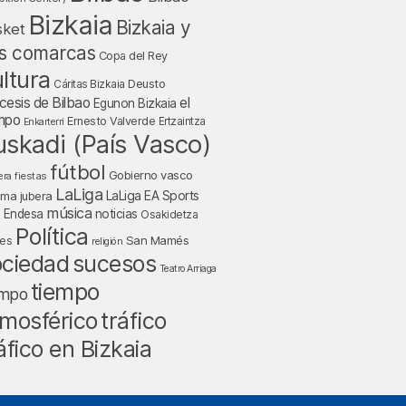
Bizkaia
Bizkaia y
sket
s comarcas
Copa del Rey
ltura
Deusto
Cáritas Bizkaia
cesis de Bilbao
el
Egunon Bizkaia
mpo
Ernesto Valverde
Ertzaintza
Enkarterri
uskadi (País Vasco)
fútbol
Gobierno vasco
fiestas
era
LaLiga
LaLiga EA Sports
nma jubera
música
a Endesa
noticias
Osakidetza
Política
San Mamés
nes
religión
ociedad
sucesos
Teatro Arriaga
tiempo
empo
tráfico
mosférico
áfico en Bizkaia