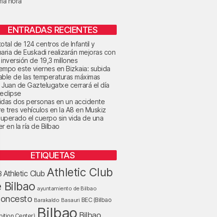
ima hora
ENTRADAS RECIENTES
otal de 124 centros de Infantil y
maria de Euskadi realizarán mejoras con
 inversión de 19,3 millones
tiempo este viernes en Bizkaia: subida
able de las temperaturas máximas
 Juan de Gaztelugatxe cerrará el día
 eclipse
idas dos personas en un accidente
re tres vehículos en la A8 en Muskiz
uperado el cuerpo sin vida de una
r en la ría de Bilbao
ETIQUETAS
Athletic Club
Athletic Club
B
 Bilbao
ayuntamiento de Bilbao
loncesto
BEC (Bilbao
Barakaldo
Basauri
Bilbao
Bilbao
bition Center)