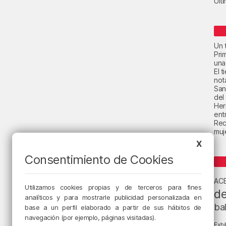
Últ
Un t
Pri
una
El 
not
San
del
Her
ent
Rec
muje
X
Consentimiento de Cookies
AC
Utilizamos cookies propias y de terceros para fines
de
analíticos y para mostrarle publicidad personalizada en
ba
base a un perfil elaborado a partir de sus hábitos de
navegación (por ejemplo, páginas visitadas).
Exhi