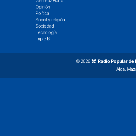
Geureaz Harro
Opinión
Política
Social y religión
Sociedad
Tecnología
Triple B
© 2026
Radio Popular de Bi
Alda. Maz