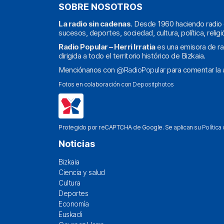
SOBRE NOSOTROS
La radio sin cadenas
. Desde 1960 haciendo radio 
sucesos, deportes, sociedad, cultura, política, religi
Radio Popular – Herri Irratia
es una emisora de ra
dirigida a todo el territorio histórico de Bizkaia.
Menciónanos con
@RadioPopular
para comentar la a
Fotos en colaboración con
Depositphotos
Protegido por reCAPTCHA de Google. Se aplican su
Política
Noticias
Bizkaia
Ciencia y salud
Cultura
Deportes
Economía
Euskadi