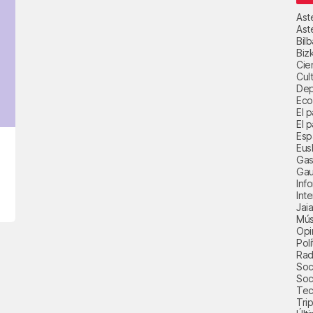
Ast
Ast
Bil
Biz
Cie
Cul
Dep
Eco
El 
El p
Esp
Eus
Gas
Gau
Inf
Int
Jai
Mús
Opi
Polí
Radi
Soci
Soc
Tec
Trip