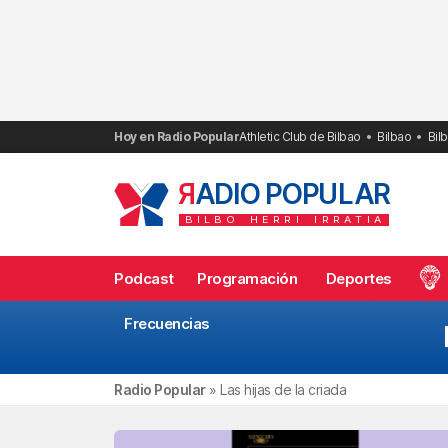
Saltar
al
contenido
Hoy en Radio Popular
Athletic Club de Bilbao
Bilbao
Bil
R
ADIO POPULAR
BILBO
HERRI
IRRATIA
Podcast
Programación
Deportes
Frecuencias
Radio Popular
»
Las hijas de la criada