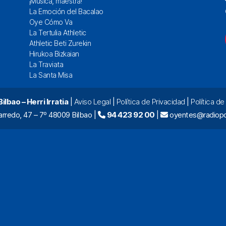
¡Música, maestra!
La Emoción del Bacalao
Oye Cómo Va
La Tertulia Athletic
Athletic Beti Zurekin
Hirukoa Bizkaian
La Traviata
La Santa Misa
lbao – Herri Irratia
|
Aviso Legal
|
Política de Privacidad
|
Política d
arredo, 47 – 7º 48009 Bilbao |
94 423 92 00
|
oyentes@radiopo