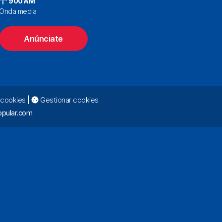
900 AM
Onda media
Anúnciate
e cookies
|
Gestionar cookies
pular.com