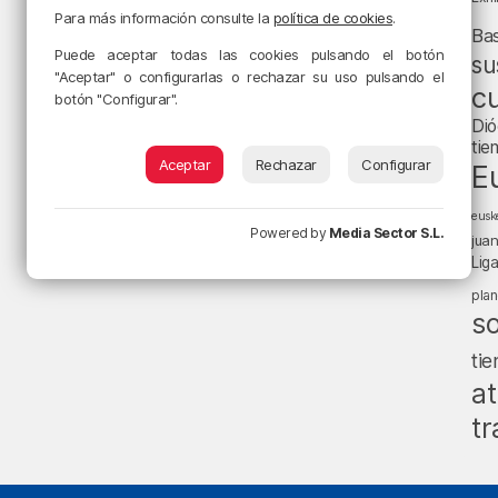
Para más información consulte la
política de cookies
.
Ba
Puede aceptar todas las cookies pulsando el botón
su
"Aceptar" o configurarlas o rechazar su uso pulsando el
cu
botón "Configurar".
Dió
tie
Aceptar
Rechazar
Configurar
E
eusk
Powered by
Media Sector S.L.
jua
Lig
pla
s
ti
at
tr