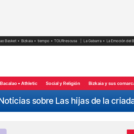
bao Basket
Bizkaia
tiempo
TOURrescusa
La Gabarra
La Emoción del 
Bacalao • Athletic
Social y Religión
Bizkaia y sus comarc
Noticias sobre Las hijas de la criad