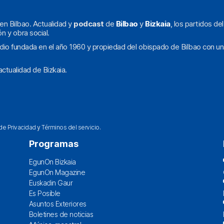
en Bilbao. Actualidad y
podcast
de
Bilbao
y
Bizkaia
, los partidos de
ón y obra social.
dio fundada en el año 1960 y propiedad del obispado de Bilbao con un
ctualidad de Bizkaia.
 de Privacidad
y
Términos del servicio
.
Programas
EgunOn Bizkaia
EgunOn Magazine
Euskadin Gaur
Es Posible
Asuntos Exteriores
Boletines de noticias