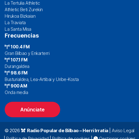
La Tertulia Athletic
Athletic Beti Zurekin
Hirukoa Bizkaian
La Traviata
La Santa Misa
Frecuencias
100.4 FM
Gran Bilbao y Enkarterri
107.1 FM
Durangaldea
98.6 FM
Busturialdea, Lea-Artibai y Uribe-Kosta
900 AM
Onda media
Anúnciate
© 2026
Radio Popular de Bilbao – Herri Irratia
|
Aviso Legal
|
Política de Privacidad
|
Política de cookies
|
Gestionar cookies