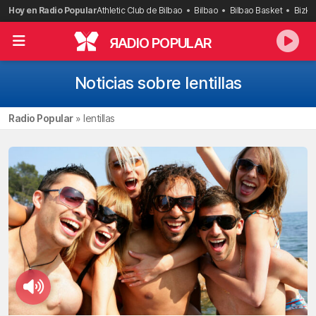
Saltar
Hoy en Radio Popular
Athletic Club de Bilbao
Bilbao
Bilbao Basket
Bizka
al
contenido
R
ADIO POPULAR
Noticias sobre lentillas
Radio Popular
»
lentillas