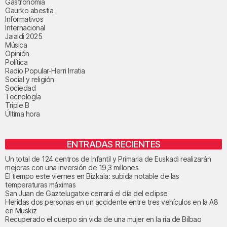
Gastronomía
Gaurko abestia
Informativos
Internacional
Jaialdi 2025
Música
Opinión
Política
Radio Popular-Herri Irratia
Social y religión
Sociedad
Tecnología
Triple B
Última hora
ENTRADAS RECIENTES
Un total de 124 centros de Infantil y Primaria de Euskadi realizarán
mejoras con una inversión de 19,3 millones
El tiempo este viernes en Bizkaia: subida notable de las
temperaturas máximas
San Juan de Gaztelugatxe cerrará el día del eclipse
Heridas dos personas en un accidente entre tres vehículos en la A8
en Muskiz
Recuperado el cuerpo sin vida de una mujer en la ría de Bilbao