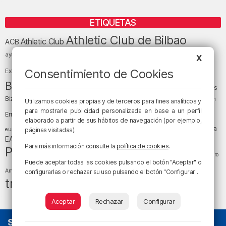
ETIQUETAS
Athletic Club de Bilbao
Athletic Club
ACB
baloncesto
BEC (Bilbao
ayuntamiento de Bilbao
Barakaldo
Basauri
X
Bilbao
Bizkaia
Bilbao Basket
Consentimiento de Cookies
Exhibition Center)
cultura
Bizkaia y sus comarcas
Copa del Rey
Cáritas
Diócesis de Bilbao
el tiempo
Egunon Bizkaia
Deusto
Bizkaia
Enkarterri
Utilizamos cookies propias y de terceros para fines analíticos y
Euskadi (País Vasco)
para mostrarle publicidad personalizada en base a un perfil
Ernesto Valverde
Ertzaintza
elaborado a partir de sus hábitos de navegación (por ejemplo,
fútbol
LaLiga
LaLiga
Gobierno vasco
juanma jubera
fiestas
euskera
páginas visitadas).
música
EA Sports
Liga Endesa
noticias
Osakidetza
planes
Para más información consulte la
política de cookies
.
Política
sociedad
sucesos
San Mamés
religión
Teatro
Puede aceptar todas las cookies pulsando el botón "Aceptar" o
tráfico
tiempo atmosférico
tiempo
Arriaga
configurarlas o rechazar su uso pulsando el botón "Configurar".
tráfico en Bizkaia
Aceptar
Rechazar
Configurar
SOBRE NOSOTROS