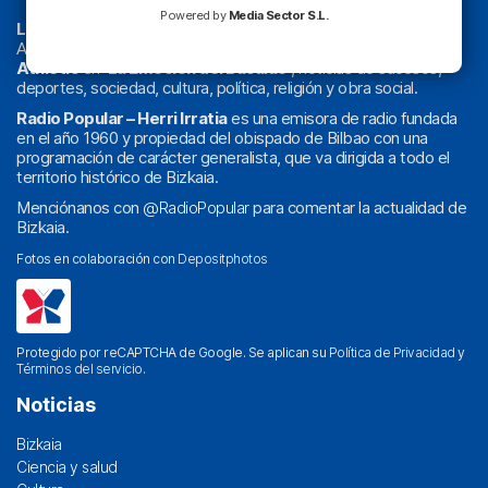
Powered by
Media Sector S.L.
La radio sin cadenas
. Desde 1960 haciendo radio en Bilbao.
Actualidad y
podcast
de
Bilbao
y
Bizkaia
, los partidos del
Athletic
en
‘La Emoción del Bacalao’
, noticias de sucesos,
deportes, sociedad, cultura, política, religión y obra social.
Radio Popular – Herri Irratia
es una emisora de radio fundada
en el año 1960 y propiedad del obispado de Bilbao con una
programación de carácter generalista, que va dirigida a todo el
territorio histórico de Bizkaia.
Menciónanos con
@RadioPopular
para comentar la actualidad de
Bizkaia.
Fotos en colaboración con
Depositphotos
Protegido por reCAPTCHA de Google. Se aplican su
Política de Privacidad
y
Términos del servicio
.
Noticias
Bizkaia
Ciencia y salud