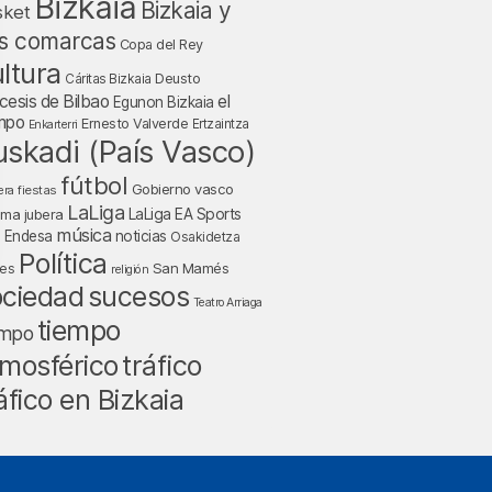
Bizkaia
Bizkaia y
sket
s comarcas
Copa del Rey
ltura
Deusto
Cáritas Bizkaia
cesis de Bilbao
el
Egunon Bizkaia
mpo
Ernesto Valverde
Ertzaintza
Enkarterri
uskadi (País Vasco)
fútbol
Gobierno vasco
fiestas
era
LaLiga
LaLiga EA Sports
nma jubera
música
a Endesa
noticias
Osakidetza
Política
San Mamés
nes
religión
ociedad
sucesos
Teatro Arriaga
tiempo
empo
tráfico
mosférico
áfico en Bizkaia