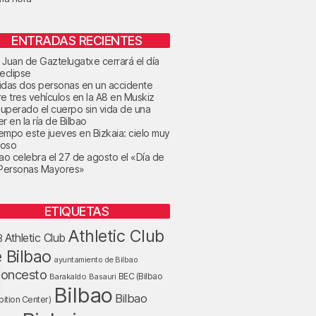
ENTRADAS RECIENTES
 Juan de Gaztelugatxe cerrará el día
 eclipse
idas dos personas en un accidente
re tres vehículos en la A8 en Muskiz
uperado el cuerpo sin vida de una
r en la ría de Bilbao
tiempo este jueves en Bizkaia: cielo muy
oso
bao celebra el 27 de agosto el «Día de
 Personas Mayores»
ETIQUETAS
Athletic Club
Athletic Club
B
 Bilbao
ayuntamiento de Bilbao
loncesto
BEC (Bilbao
Barakaldo
Basauri
Bilbao
Bilbao
bition Center)