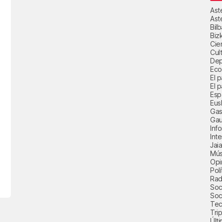
Ast
Ast
Bil
Biz
Cie
Cul
Dep
Eco
El 
El p
Esp
Eus
Gas
Gau
Inf
Int
Jai
Mús
Opi
Polí
Radi
Soci
Soc
Tec
Trip
Últ