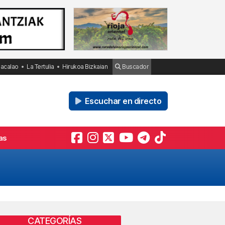
Bacalao
La Tertulia
Hirukoa Bizkaian
Buscador
Escuchar en directo
as
CATEGORÍAS