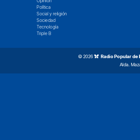
Opinión
Política
Social y religión
Sociedad
Tecnología
Triple B
© 2026
Radio Popular de Bi
Alda. Maz