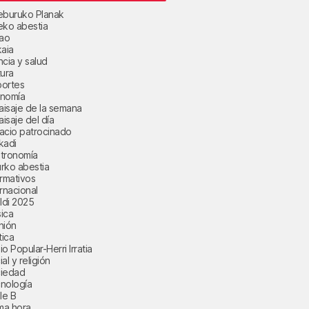
eburuko Planak
eko abestia
bao
kaia
ncia y salud
tura
ortes
nomía
paisaje de la semana
aisaje del día
acio patrocinado
kadi
tronomía
rko abestia
ormativos
ernacional
aldi 2025
ica
nión
tica
o Popular-Herri Irratia
al y religión
iedad
nología
le B
ima hora