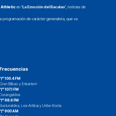
l
Athletic
en
‘La Emoción del Bacalao’
, noticias de
a programación de carácter generalista, que va
Frecuencias
100.4 FM
Gran Bilbao y Enkarterri
107.1 FM
Durangaldea
98.6 FM
Busturialdea, Lea-Artibai y Uribe-Kosta
900 AM