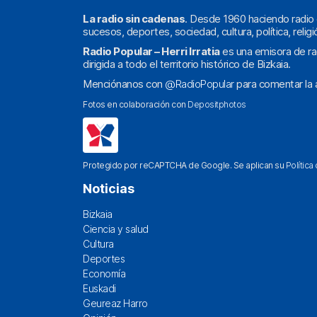
La radio sin cadenas
. Desde 1960 haciendo radio 
sucesos, deportes, sociedad, cultura, política, religi
Radio Popular – Herri Irratia
es una emisora de ra
dirigida a todo el territorio histórico de Bizkaia.
Menciónanos con
@RadioPopular
para comentar la a
Fotos en colaboración con
Depositphotos
Protegido por reCAPTCHA de Google. Se aplican su
Política
Noticias
Bizkaia
Ciencia y salud
Cultura
Deportes
Economía
Euskadi
Geureaz Harro