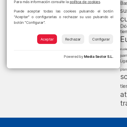
Para más información consulte la
política de cookies
.
Ba
su
Puede aceptar todas las cookies pulsando el botón
"Aceptar" o configurarlas o rechazar su uso pulsando el
cu
botón "Configurar".
Dió
tie
E
Aceptar
Rechazar
Configurar
eusk
jua
Powered by
Media Sector S.L.
Lig
pla
s
ti
at
tr