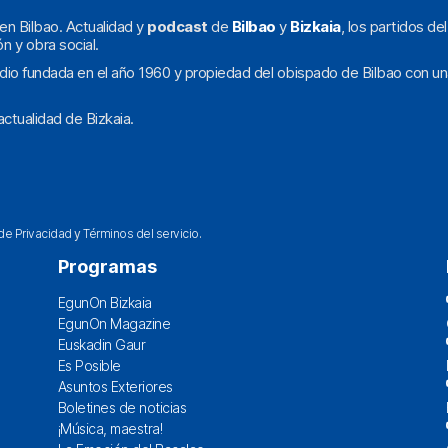
en Bilbao. Actualidad y
podcast
de
Bilbao
y
Bizkaia
, los partidos de
ón y obra social.
dio fundada en el año 1960 y propiedad del obispado de Bilbao con un
ctualidad de Bizkaia.
 de Privacidad
y
Términos del servicio
.
Programas
EgunOn Bizkaia
EgunOn Magazine
Euskadin Gaur
Es Posible
Asuntos Exteriores
Boletines de noticias
¡Música, maestra!