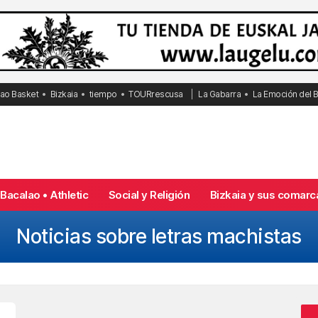
bao Basket
Bizkaia
tiempo
TOURrescusa
La Gabarra
La Emoción del 
Bacalao • Athletic
Social y Religión
Bizkaia y sus comarc
Noticias sobre letras machistas