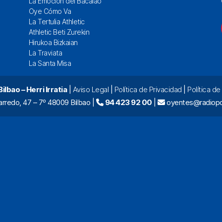
La Emoción del Bacalao
Oye Cómo Va
La Tertulia Athletic
Athletic Beti Zurekin
Hirukoa Bizkaian
La Traviata
La Santa Misa
lbao – Herri Irratia
|
Aviso Legal
|
Política de Privacidad
|
Política d
arredo, 47 – 7º 48009 Bilbao |
94 423 92 00
|
oyentes@radiopo