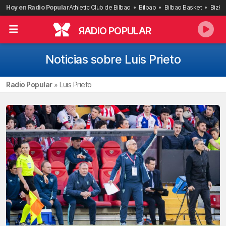
Saltar
Hoy en Radio Popular
Athletic Club de Bilbao
Bilbao
Bilbao Basket
Bizka
al
contenido
R
ADIO POPULAR
Noticias sobre Luis Prieto
Radio Popular
»
Luis Prieto