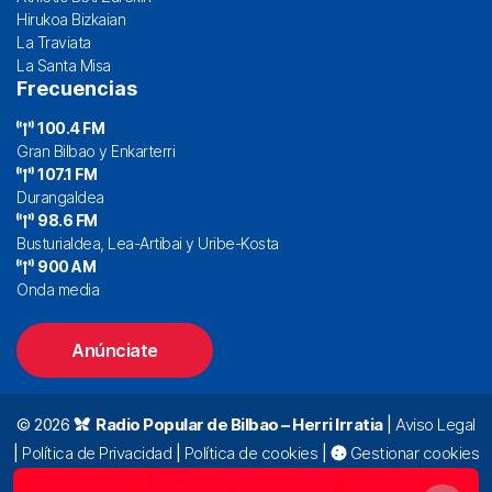
Hirukoa Bizkaian
La Traviata
La Santa Misa
Frecuencias
100.4 FM
Gran Bilbao y Enkarterri
107.1 FM
Durangaldea
98.6 FM
Busturialdea, Lea-Artibai y Uribe-Kosta
900 AM
Onda media
Anúnciate
© 2026
Radio Popular de Bilbao – Herri Irratia
|
Aviso Legal
|
Política de Privacidad
|
Política de cookies
|
Gestionar cookies
Alda. Mazarredo, 47 – 7º 48009 Bilbao |
94 423 92 00
|