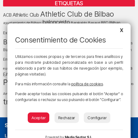
ETIQUETAS
Athletic Club de Bilbao
Athletic Club
ACB
baloncesto
BEC (Bilbao
ayuntamiento de Bilbao
Barakaldo
Basauri
Bilbao
Bizkaia
X
Bilbao Basket
Exhibition Center)
Consentimiento de Cookies
cultura
Bizkaia y sus comarcas
Copa del Rey
Cáritas
Diócesis de Bilbao
el tiempo
Egunon Bizkaia
Deusto
Bizkaia
Enkarterri
Euskadi (País Vasco)
Utilizamos cookies propias y de terceros para fines analíticos y
Ernesto Valverde
Ertzaintza
para mostrarle publicidad personalizada en base a un perfil
fútbol
LaLiga
LaLiga
Gobierno vasco
juanma jubera
elaborado a partir de sus hábitos de navegación (por ejemplo,
fiestas
euskera
música
EA Sports
páginas visitadas).
Liga Endesa
noticias
Osakidetza
planes
Política
sociedad
sucesos
San Mamés
Para más información consulte la
política de cookies
.
religión
Teatro
tráfico
tiempo atmosférico
tiempo
Puede aceptar todas las cookies pulsando el botón "Aceptar" o
Arriaga
tráfico en Bizkaia
configurarlas o rechazar su uso pulsando el botón "Configurar".
Aceptar
Rechazar
Configurar
SOBRE NOSOTROS
La radio sin cadenas
. Desde 1960 haciendo radio en Bilbao.
Powered by
Media Sector S.L.