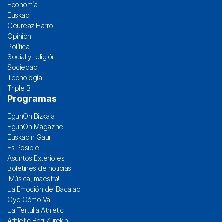
Economía
Euskadi
Geureaz Harro
Opinión
Política
Social y religión
Sociedad
Tecnología
Triple B
Programas
EgunOn Bizkaia
EgunOn Magazine
Euskadin Gaur
Es Posible
Asuntos Exteriores
Boletines de noticias
¡Música, maestra!
La Emoción del Bacalao
Oye Cómo Va
La Tertulia Athletic
Athletic Beti Zurekin