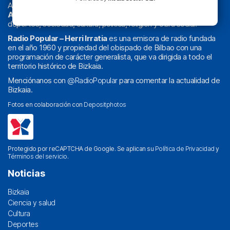
Actualidad y
podcast
de
Bilbao
y
Bizkaia
, los partidos del
Athletic
en
‘La Emoción del Bacalao’
, noticias de sucesos,
deportes, sociedad, cultura, política, religión y obra social.
Radio Popular – Herri Irratia
es una emisora de radio fundada
en el año 1960 y propiedad del obispado de Bilbao con una
programación de carácter generalista, que va dirigida a todo el
territorio histórico de Bizkaia.
Menciónanos con
@RadioPopular
para comentar la actualidad de
Bizkaia.
Fotos en colaboración con
Depositphotos
Protegido por reCAPTCHA de Google. Se aplican su
Política de Privacidad
y
Términos del servicio
.
Noticias
Bizkaia
Ciencia y salud
Cultura
Deportes