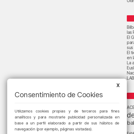
Últ
Bil
las
El 
par
sus 
El 
en 
La a
Eus
Nac
LAB
X
Consentimiento de Cookies
AC
Utilizamos cookies propias y de terceros para fines
de
analíticos y para mostrarle publicidad personalizada en
ba
base a un perfil elaborado a partir de sus hábitos de
navegación (por ejemplo, páginas visitadas).
Exhi