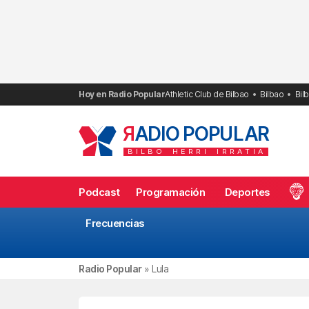
Saltar
al
contenido
Hoy en Radio Popular
Athletic Club de Bilbao
Bilbao
Bil
R
ADIO POPULAR
BILBO
HERRI
IRRATIA
Podcast
Programación
Deportes
Frecuencias
Radio Popular
»
Lula