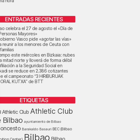
ima hora
ENTRADAS RECIENTES
bao celebra el 27 de agosto el «Día de
 Personas Mayores»
Gobierno Vasco pide «agotar las vías»
a reunir a los menores de Ceuta con
familias
tiempo este miércoles en Bizkaia: nubes
la mitad norte y lloverá de forma débil
filiación a la Seguridad Social en
kadi se reduce en 2.386 cotizantes
e el campeonato “3 HIRIBURUAK
ORAL KUTXA” de BTT
ETIQUETAS
Athletic Club
Athletic Club
B
 Bilbao
ayuntamiento de Bilbao
loncesto
BEC (Bilbao
Barakaldo
Basauri
Bilbao
Bilbao
bition Center)