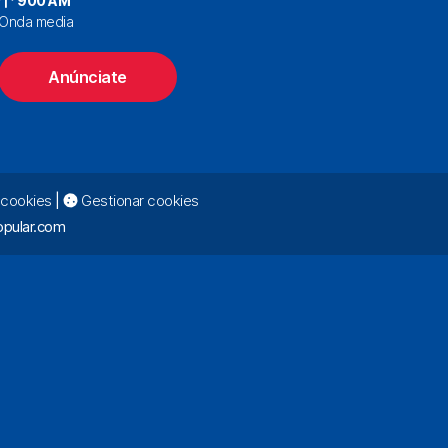
900 AM
Onda media
Anúnciate
e cookies
|
Gestionar cookies
pular.com