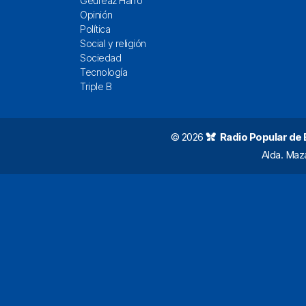
Geureaz Harro
Opinión
Política
Social y religión
Sociedad
Tecnología
Triple B
© 2026
Radio Popular de Bi
Alda. Maz