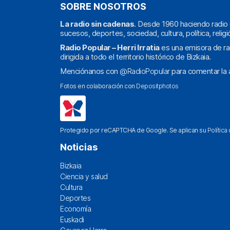
SOBRE NOSOTROS
La radio sin cadenas
. Desde 1960 haciendo radio 
sucesos, deportes, sociedad, cultura, política, religi
Radio Popular – Herri Irratia
es una emisora de ra
dirigida a todo el territorio histórico de Bizkaia.
Menciónanos con
@RadioPopular
para comentar la a
Fotos en colaboración con
Depositphotos
Protegido por reCAPTCHA de Google. Se aplican su
Política
Noticias
Bizkaia
Ciencia y salud
Cultura
Deportes
Economía
Euskadi