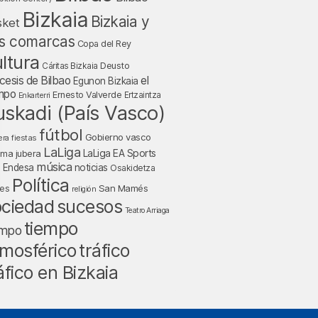
Bizkaia
Bizkaia y
sket
s comarcas
Copa del Rey
ltura
Deusto
Cáritas Bizkaia
cesis de Bilbao
el
Egunon Bizkaia
mpo
Ernesto Valverde
Ertzaintza
Enkarterri
uskadi (País Vasco)
fútbol
Gobierno vasco
fiestas
era
LaLiga
LaLiga EA Sports
nma jubera
música
a Endesa
noticias
Osakidetza
Política
San Mamés
nes
religión
ociedad
sucesos
Teatro Arriaga
tiempo
empo
mosférico
tráfico
áfico en Bizkaia