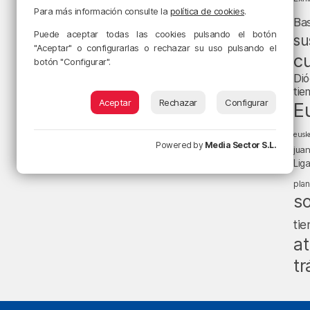
Para más información consulte la
política de cookies
.
Ba
Puede aceptar todas las cookies pulsando el botón
su
"Aceptar" o configurarlas o rechazar su uso pulsando el
cu
botón "Configurar".
Dió
tie
Aceptar
Rechazar
Configurar
E
eusk
Powered by
Media Sector S.L.
jua
Lig
pla
s
ti
at
tr