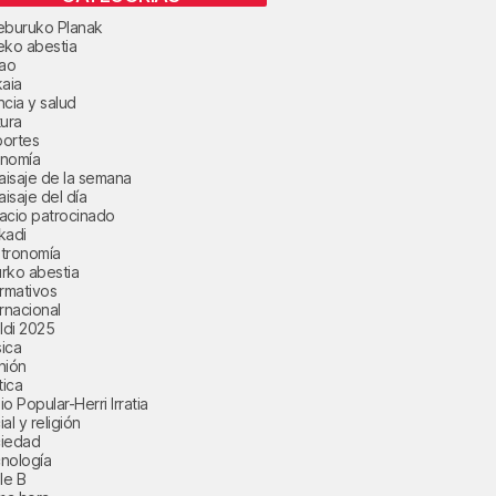
eburuko Planak
eko abestia
bao
kaia
ncia y salud
tura
ortes
nomía
paisaje de la semana
aisaje del día
acio patrocinado
kadi
tronomía
rko abestia
ormativos
ernacional
aldi 2025
ica
nión
tica
o Popular-Herri Irratia
al y religión
iedad
nología
le B