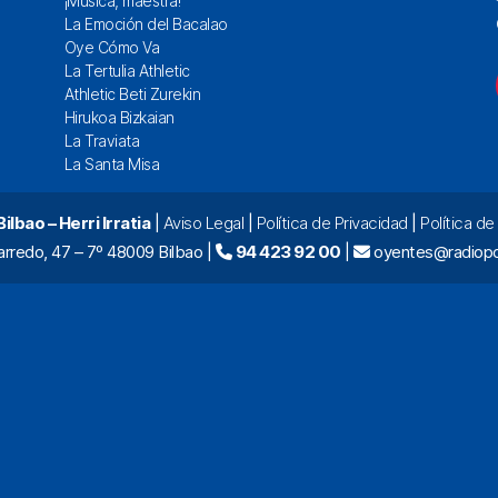
¡Música, maestra!
La Emoción del Bacalao
Oye Cómo Va
La Tertulia Athletic
Athletic Beti Zurekin
Hirukoa Bizkaian
La Traviata
La Santa Misa
lbao – Herri Irratia
|
Aviso Legal
|
Política de Privacidad
|
Política d
arredo, 47 – 7º 48009 Bilbao |
94 423 92 00
|
oyentes@radiopo