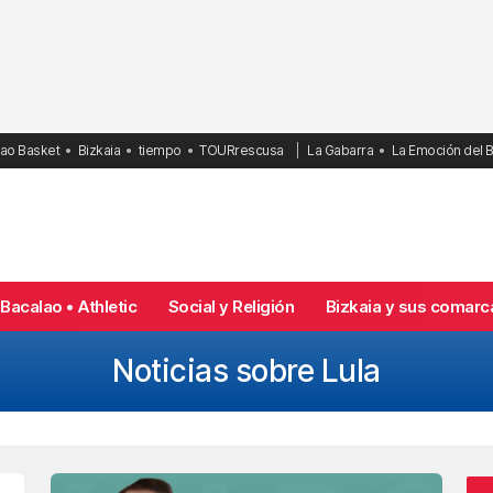
bao Basket
Bizkaia
tiempo
TOURrescusa
La Gabarra
La Emoción del 
Bacalao • Athletic
Social y Religión
Bizkaia y sus comarc
Noticias sobre Lula