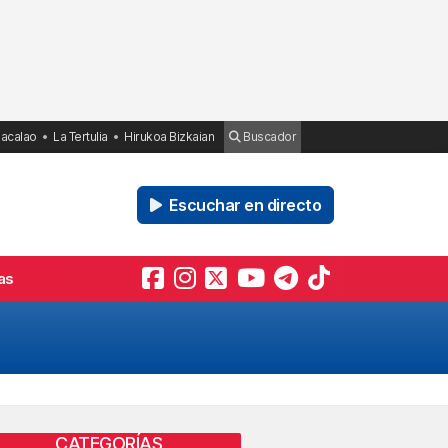
Bacalao
La Tertulia
Hirukoa Bizkaian
Buscador
Escuchar en directo
as
CATEGORÍAS