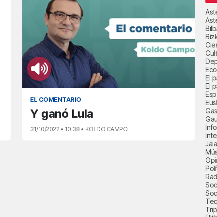
Ast
Ast
Bil
Biz
Cie
Cul
Dep
Eco
El 
El p
Esp
EL COMENTARIO
Eus
Gas
Y ganó Lula
Gau
Inf
31/10/2022 • 10:38 • KOLDO CAMPO
Int
Jai
Mús
Opi
Polí
Radi
Soci
Soc
Tec
Trip