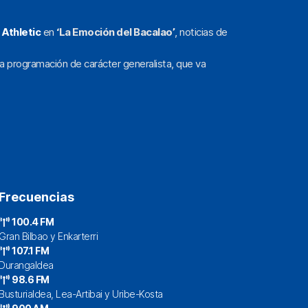
l
Athletic
en
‘La Emoción del Bacalao’
, noticias de
a programación de carácter generalista, que va
Frecuencias
100.4 FM
Gran Bilbao y Enkarterri
107.1 FM
Durangaldea
98.6 FM
Busturialdea, Lea-Artibai y Uribe-Kosta