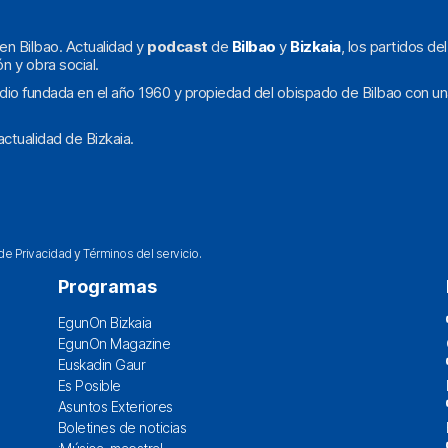
en Bilbao. Actualidad y
podcast
de
Bilbao
y
Bizkaia
, los partidos de
ón y obra social.
dio fundada en el año 1960 y propiedad del obispado de Bilbao con un
ctualidad de Bizkaia.
 de Privacidad
y
Términos del servicio
.
Programas
EgunOn Bizkaia
EgunOn Magazine
Euskadin Gaur
Es Posible
Asuntos Exteriores
Boletines de noticias