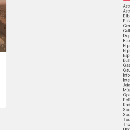
Ast
Ast
Bil
Biz
Cie
Cul
Dep
Eco
El 
El p
Esp
Eus
Gas
Gau
Inf
Int
Jai
Mús
Opi
Polí
Radi
Soci
Soc
Tec
Trip
Últ