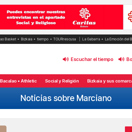
bao Basket
Bizkaia
tiempo
TOURrescusa
La Gabarra
La Emoción del 
Escuchar el tiempo
Bol
Bacalao • Athletic
Social y Religión
Bizkaia y sus comarc
Noticias sobre Marciano