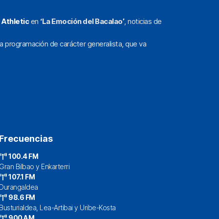
l
Athletic
en
‘La Emoción del Bacalao’
, noticias de
a programación de carácter generalista, que va
Frecuencias
100.4 FM
Gran Bilbao y Enkarterri
107.1 FM
Durangaldea
98.6 FM
Busturialdea, Lea-Artibai y Uribe-Kosta
900 AM