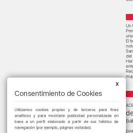
Un t
Pri
una
El 
not
San
del
Her
ent
Rec
muje
X
Consentimiento de Cookies
AC
Utilizamos cookies propias y de terceros para fines
de
analíticos y para mostrarle publicidad personalizada en
ba
base a un perfil elaborado a partir de sus hábitos de
navegación (por ejemplo, páginas visitadas).
Exhi