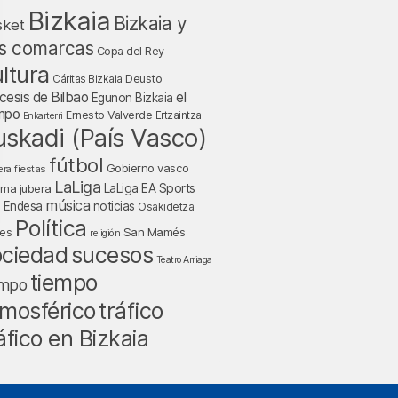
Bizkaia
Bizkaia y
sket
s comarcas
Copa del Rey
ltura
Deusto
Cáritas Bizkaia
cesis de Bilbao
el
Egunon Bizkaia
mpo
Ernesto Valverde
Ertzaintza
Enkarterri
uskadi (País Vasco)
fútbol
Gobierno vasco
fiestas
era
LaLiga
LaLiga EA Sports
nma jubera
música
a Endesa
noticias
Osakidetza
Política
San Mamés
nes
religión
ociedad
sucesos
Teatro Arriaga
tiempo
empo
tráfico
mosférico
áfico en Bizkaia