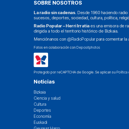
SOBRE NOSOTROS
La radio sin cadenas
. Desde 1960 haciendo radio 
sucesos, deportes, sociedad, cultura, política, religi
Radio Popular – Herri Irratia
es una emisora de ra
dirigida a todo el territorio histórico de Bizkaia.
Menciónanos con
@RadioPopular
para comentar la a
Fotos en colaboración con
Depositphotos
Protegido por reCAPTCHA de Google. Se aplican su
Política
Noticias
Bizkaia
Ciencia y salud
Cultura
Deportes
Economía
Euskadi
Geureaz Harro