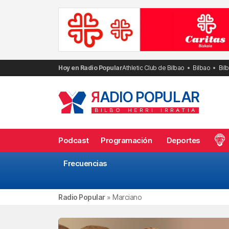
Saltar
al
contenido
Hoy en Radio Popular
Athletic Club de Bilbao
Bilbao
Bil
R
ADIO POPULAR
BILBO
HERRI
IRRATIA
Podcast
Programación
Deportes
Frecuencias
Radio Popular
»
Marciano