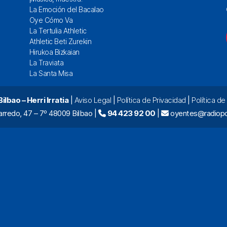
La Emoción del Bacalao
Oye Cómo Va
La Tertulia Athletic
Athletic Beti Zurekin
Hirukoa Bizkaian
La Traviata
La Santa Misa
lbao – Herri Irratia
|
Aviso Legal
|
Política de Privacidad
|
Política d
arredo, 47 – 7º 48009 Bilbao |
94 423 92 00
|
oyentes@radiopo