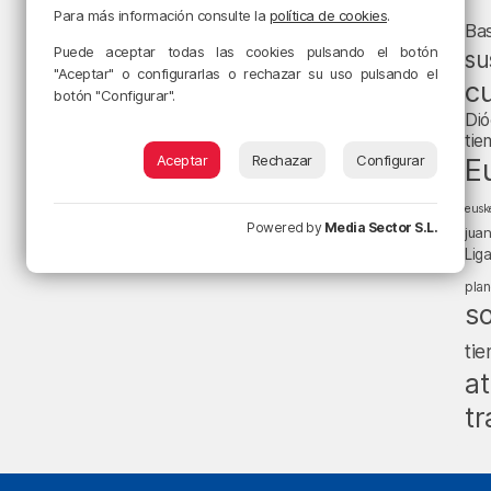
Para más información consulte la
política de cookies
.
Ba
Puede aceptar todas las cookies pulsando el botón
su
"Aceptar" o configurarlas o rechazar su uso pulsando el
cu
botón "Configurar".
Dió
tie
Aceptar
Rechazar
Configurar
E
eusk
Powered by
Media Sector S.L.
jua
Lig
pla
s
ti
at
tr