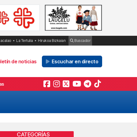
Bacalao
La Tertulia
Hirukoa Bizkaian
Buscador
etín de noticias
Escuchar en directo
as
CATEGORÍAS