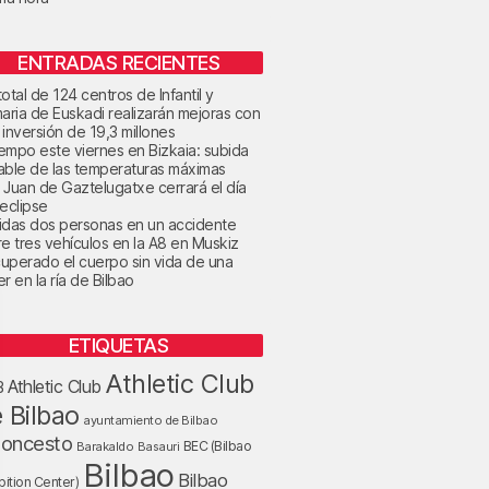
ENTRADAS RECIENTES
otal de 124 centros de Infantil y
maria de Euskadi realizarán mejoras con
 inversión de 19,3 millones
tiempo este viernes en Bizkaia: subida
able de las temperaturas máximas
 Juan de Gaztelugatxe cerrará el día
 eclipse
idas dos personas en un accidente
re tres vehículos en la A8 en Muskiz
uperado el cuerpo sin vida de una
r en la ría de Bilbao
ETIQUETAS
Athletic Club
Athletic Club
B
 Bilbao
ayuntamiento de Bilbao
loncesto
BEC (Bilbao
Barakaldo
Basauri
Bilbao
Bilbao
bition Center)