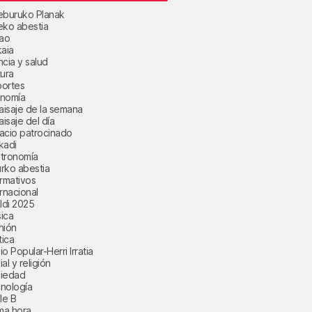
eburuko Planak
eko abestia
bao
kaia
ncia y salud
tura
ortes
nomía
paisaje de la semana
aisaje del día
acio patrocinado
kadi
tronomía
rko abestia
ormativos
ernacional
aldi 2025
ica
nión
tica
o Popular-Herri Irratia
al y religión
iedad
nología
le B
ima hora