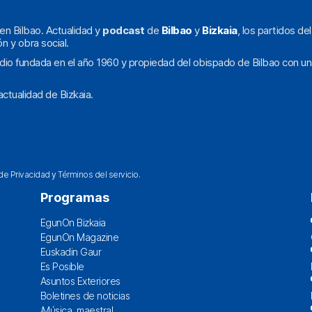
en Bilbao. Actualidad y
podcast
de
Bilbao
y
Bizkaia
, los partidos de
ón y obra social.
dio fundada en el año 1960 y propiedad del obispado de Bilbao con un
ctualidad de Bizkaia.
 de Privacidad
y
Términos del servicio
.
Programas
EgunOn Bizkaia
EgunOn Magazine
Euskadin Gaur
Es Posible
Asuntos Exteriores
Boletines de noticias
¡Música, maestra!