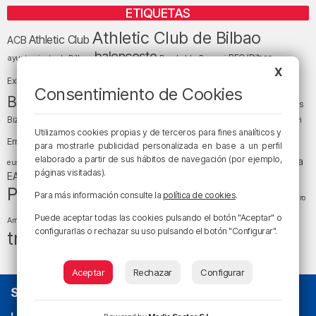
ETIQUETAS
Athletic Club de Bilbao
Athletic Club
ACB
baloncesto
BEC (Bilbao
ayuntamiento de Bilbao
Barakaldo
Basauri
Bilbao
Bizkaia
X
Bilbao Basket
Exhibition Center)
Consentimiento de Cookies
cultura
Bizkaia y sus comarcas
Copa del Rey
Cáritas
Diócesis de Bilbao
el tiempo
Egunon Bizkaia
Deusto
Bizkaia
Enkarterri
Euskadi (País Vasco)
Utilizamos cookies propias y de terceros para fines analíticos y
Ernesto Valverde
Ertzaintza
para mostrarle publicidad personalizada en base a un perfil
fútbol
LaLiga
elaborado a partir de sus hábitos de navegación (por ejemplo,
LaLiga
Gobierno vasco
juanma jubera
fiestas
euskera
páginas visitadas).
música
EA Sports
Liga Endesa
noticias
Osakidetza
planes
Política
sociedad
sucesos
Para más información consulte la
política de cookies
.
San Mamés
religión
Teatro
tráfico
tiempo atmosférico
tiempo
Puede aceptar todas las cookies pulsando el botón "Aceptar" o
Arriaga
configurarlas o rechazar su uso pulsando el botón "Configurar".
tráfico en Bizkaia
Aceptar
Rechazar
Configurar
SOBRE NOSOTROS