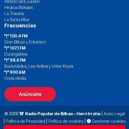
Athletic Beti Zurekin
Hirukoa Bizkaian
La Traviata
La Santa Misa
Frecuencias
100.4 FM
Gran Bilbao y Enkarterri
107.1 FM
Durangaldea
98.6 FM
Busturialdea, Lea-Artibai y Uribe-Kosta
900 AM
Onda media
Anúnciate
© 2026
Radio Popular de Bilbao – Herri Irratia
|
Aviso Legal
|
Política de Privacidad
|
Política de cookies
|
Gestionar cookies
Alda. Mazarredo, 47 – 7º 48009 Bilbao |
94 423 92 00
|