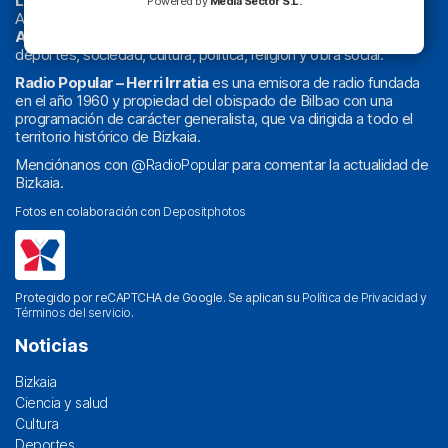
La radio sin cadenas
. Desde 1960 haciendo radio en Bilbao.
Powered by
Media Sector S.L.
Actualidad y
podcast
de
Bilbao
y
Bizkaia
, los partidos del
Athletic
en
‘La Emoción del Bacalao’
, noticias de sucesos,
deportes, sociedad, cultura, política, religión y obra social.
Radio Popular – Herri Irratia
es una emisora de radio fundada
en el año 1960 y propiedad del obispado de Bilbao con una
programación de carácter generalista, que va dirigida a todo el
territorio histórico de Bizkaia.
Menciónanos con
@RadioPopular
para comentar la actualidad de
Bizkaia.
Fotos en colaboración con
Depositphotos
Protegido por reCAPTCHA de Google. Se aplican su
Política de Privacidad
y
Términos del servicio
.
Noticias
Bizkaia
Ciencia y salud
Cultura
Deportes