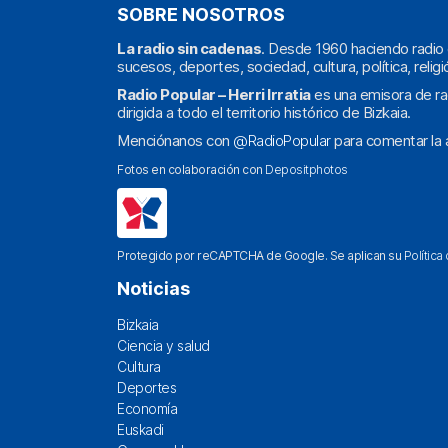
SOBRE NOSOTROS
La radio sin cadenas
. Desde 1960 haciendo radio 
sucesos, deportes, sociedad, cultura, política, religi
Radio Popular – Herri Irratia
es una emisora de ra
dirigida a todo el territorio histórico de Bizkaia.
Menciónanos con
@RadioPopular
para comentar la a
Fotos en colaboración con
Depositphotos
Protegido por reCAPTCHA de Google. Se aplican su
Política
Noticias
Bizkaia
Ciencia y salud
Cultura
Deportes
Economía
Euskadi