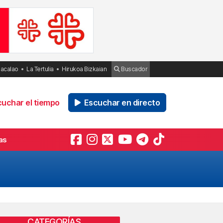
Bacalao
La Tertulia
Hirukoa Bizkaian
Buscador
uchar el tiempo
Escuchar en directo
as
CATEGORÍAS