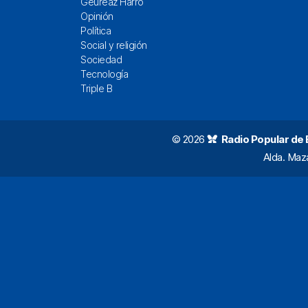
Geureaz Harro
Opinión
Política
Social y religión
Sociedad
Tecnología
Triple B
© 2026
Radio Popular de Bi
Alda. Maz