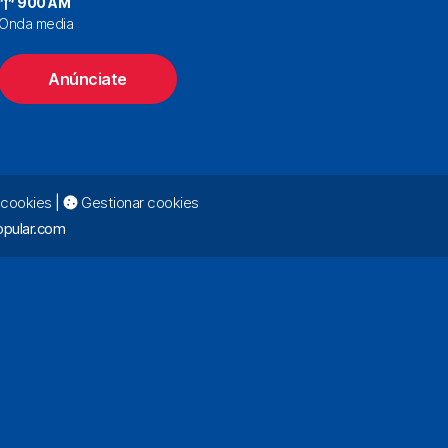
900 AM
Onda media
Anúnciate
e cookies
|
Gestionar cookies
pular.com