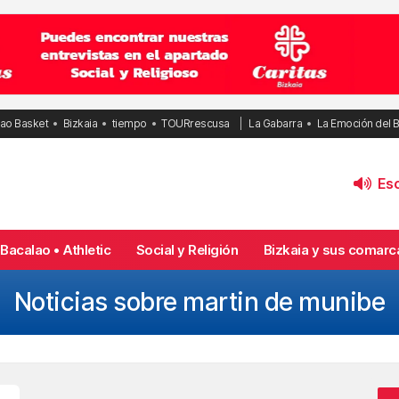
bao Basket
Bizkaia
tiempo
TOURrescusa
La Gabarra
La Emoción del 
Esc
Bacalao • Athletic
Social y Religión
Bizkaia y sus comarc
Noticias sobre martin de munibe