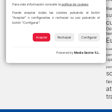
Para más información consulte la
política de cookies
.
Ba
Puede aceptar todas las cookies pulsando el botón
su
"Aceptar" o configurarlas o rechazar su uso pulsando el
cu
botón "Configurar".
Dió
tie
Aceptar
Rechazar
Configurar
E
eusk
Powered by
Media Sector S.L.
jua
Lig
pla
s
ti
at
tr