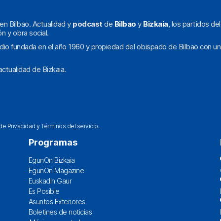
en Bilbao. Actualidad y
podcast
de
Bilbao
y
Bizkaia
, los partidos de
ón y obra social.
dio fundada en el año 1960 y propiedad del obispado de Bilbao con un
ctualidad de Bizkaia.
 de Privacidad
y
Términos del servicio
.
Programas
EgunOn Bizkaia
EgunOn Magazine
Euskadin Gaur
Es Posible
Asuntos Exteriores
Boletines de noticias