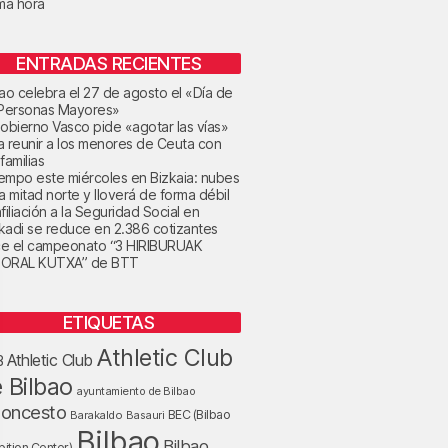
ima hora
ENTRADAS RECIENTES
bao celebra el 27 de agosto el «Día de
 Personas Mayores»
Gobierno Vasco pide «agotar las vías»
a reunir a los menores de Ceuta con
familias
tiempo este miércoles en Bizkaia: nubes
la mitad norte y lloverá de forma débil
filiación a la Seguridad Social en
kadi se reduce en 2.386 cotizantes
e el campeonato “3 HIRIBURUAK
ORAL KUTXA” de BTT
ETIQUETAS
Athletic Club
Athletic Club
B
 Bilbao
ayuntamiento de Bilbao
loncesto
BEC (Bilbao
Barakaldo
Basauri
Bilbao
Bilbao
bition Center)