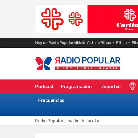
Saltar
al
contenido
Hoy en Radio Popular
Athletic Club de Bilbao
Bilbao
Bil
R
ADIO POPULAR
BILBO
HERRI
IRRATIA
Podcast
Programación
Deportes
Frecuencias
Radio Popular
»
martin de munibe