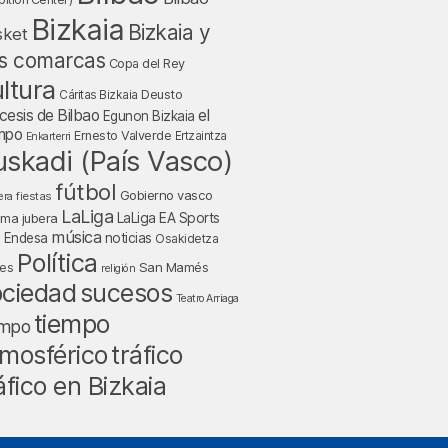
Bizkaia
Bizkaia y
sket
s comarcas
Copa del Rey
ltura
Deusto
Cáritas Bizkaia
cesis de Bilbao
el
Egunon Bizkaia
mpo
Ernesto Valverde
Ertzaintza
Enkarterri
uskadi (País Vasco)
fútbol
Gobierno vasco
fiestas
era
LaLiga
LaLiga EA Sports
nma jubera
música
a Endesa
noticias
Osakidetza
Política
San Mamés
nes
religión
ociedad
sucesos
Teatro Arriaga
tiempo
empo
mosférico
tráfico
áfico en Bizkaia