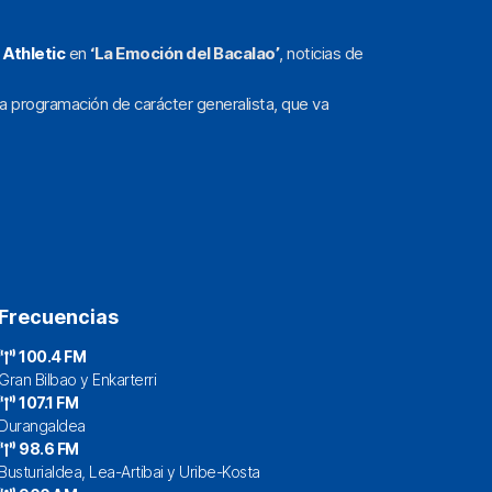
l
Athletic
en
‘La Emoción del Bacalao’
, noticias de
a programación de carácter generalista, que va
Frecuencias
100.4 FM
Gran Bilbao y Enkarterri
107.1 FM
Durangaldea
98.6 FM
Busturialdea, Lea-Artibai y Uribe-Kosta