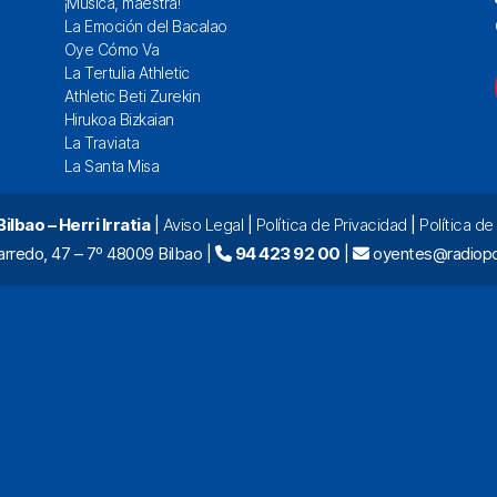
¡Música, maestra!
La Emoción del Bacalao
Oye Cómo Va
La Tertulia Athletic
Athletic Beti Zurekin
Hirukoa Bizkaian
La Traviata
La Santa Misa
lbao – Herri Irratia
|
Aviso Legal
|
Política de Privacidad
|
Política d
arredo, 47 – 7º 48009 Bilbao |
94 423 92 00
|
oyentes@radiopo