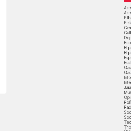
Ast
Ast
Bil
Biz
Cie
Cul
Dep
Eco
El 
El p
Esp
Eus
Gas
Gau
Inf
Int
Jai
Mús
Opi
Polí
Radi
Soci
Soc
Tec
Trip