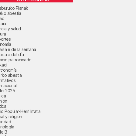
eburuko Planak
eko abestia
bao
kaia
ncia y salud
tura
ortes
nomía
paisaje de la semana
aisaje del día
acio patrocinado
kadi
tronomía
rko abestia
ormativos
ernacional
aldi 2025
ica
nión
tica
o Popular-Herri Irratia
al y religión
iedad
nología
le B