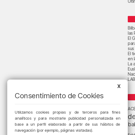
Últ
Bil
las
El 
par
sus 
El 
en 
La a
Eus
Nac
LAB
X
Consentimiento de Cookies
AC
Utilizamos cookies propias y de terceros para fines
de
analíticos y para mostrarle publicidad personalizada en
ba
base a un perfil elaborado a partir de sus hábitos de
navegación (por ejemplo, páginas visitadas).
Exhi