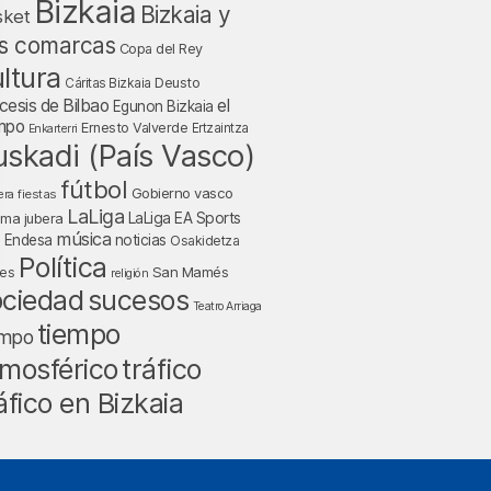
Bizkaia
Bizkaia y
sket
s comarcas
Copa del Rey
ltura
Deusto
Cáritas Bizkaia
cesis de Bilbao
el
Egunon Bizkaia
mpo
Ernesto Valverde
Ertzaintza
Enkarterri
uskadi (País Vasco)
fútbol
Gobierno vasco
fiestas
era
LaLiga
LaLiga EA Sports
nma jubera
música
a Endesa
noticias
Osakidetza
Política
San Mamés
nes
religión
ociedad
sucesos
Teatro Arriaga
tiempo
empo
tráfico
mosférico
áfico en Bizkaia