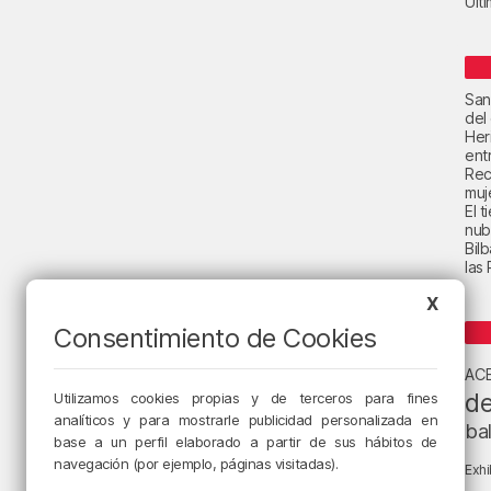
Últ
San
del
Her
ent
Rec
muje
El 
nub
Bil
las
X
Consentimiento de Cookies
AC
de
Utilizamos cookies propias y de terceros para fines
analíticos y para mostrarle publicidad personalizada en
ba
base a un perfil elaborado a partir de sus hábitos de
navegación (por ejemplo, páginas visitadas).
Exhi