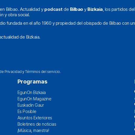
en Bilbao. Actualidad y
podcast
de
Bilbao
y
Bizkaia
, los partidos de
ón y obra social.
dio fundada en el año 1960 y propiedad del obispado de Bilbao con un
ctualidad de Bizkaia.
 de Privacidad
y
Términos del servicio
.
Programas
EgunOn Bizkaia
EgunOn Magazine
Euskadin Gaur
Es Posible
Asuntos Exteriores
Boletines de noticias
¡Música, maestra!