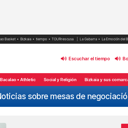
bao Basket
Bizkaia
tiempo
TOURrescusa
La Gabarra
La Emoción del 
Escuchar el tiempo
Bol
Bacalao • Athletic
Social y Religión
Bizkaia y sus comarc
oticias sobre mesas de negociaci