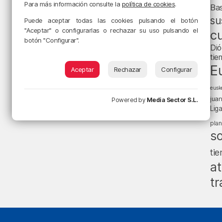
Para más información consulte la
política de cookies
.
Ba
su
Puede aceptar todas las cookies pulsando el botón
"Aceptar" o configurarlas o rechazar su uso pulsando el
cu
botón "Configurar".
Dió
tie
E
Aceptar
Rechazar
Configurar
eusk
jua
Powered by
Media Sector S.L.
Lig
pla
s
ti
at
tr