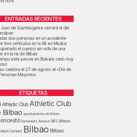
ima hora
ENTRADAS RECIENTES
 Juan de Gaztelugatxe cerrará el día
 eclipse
idas dos personas en un accidente
re tres vehículos en la A8 en Muskiz
uperado el cuerpo sin vida de una
r en la ría de Bilbao
tiempo este jueves en Bizkaia: cielo muy
oso
bao celebra el 27 de agosto el «Día de
 Personas Mayores»
ETIQUETAS
Athletic Club
Athletic Club
B
 Bilbao
ayuntamiento de Bilbao
loncesto
BEC (Bilbao
Barakaldo
Basauri
Bilbao
Bilbao
bition Center)