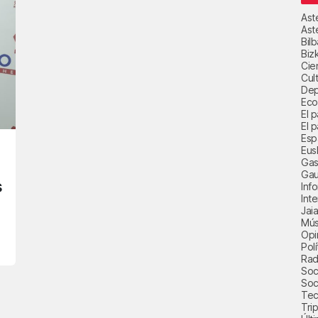
Ast
Ast
Bil
Biz
Cie
Cul
Dep
Eco
El 
El p
Esp
Eus
Gas
Gau
s
Inf
Int
Jai
Mús
Opi
Polí
Radi
Soci
Soc
Tec
Trip