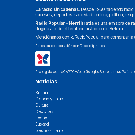
La radio sin cadenas
. Desde 1960 haciendo radio 
sucesos, deportes, sociedad, cultura, política, religi
Radio Popular – Herri Irratia
es una emisora de ra
dirigida a todo el territorio histórico de Bizkaia.
Menciónanos con
@RadioPopular
para comentar la a
Fotos en colaboración con
Depositphotos
Protegido por reCAPTCHA de Google. Se aplican su
Política
Noticias
Bizkaia
Ciencia y salud
Cultura
Deportes
Economía
Euskadi
Geureaz Harro