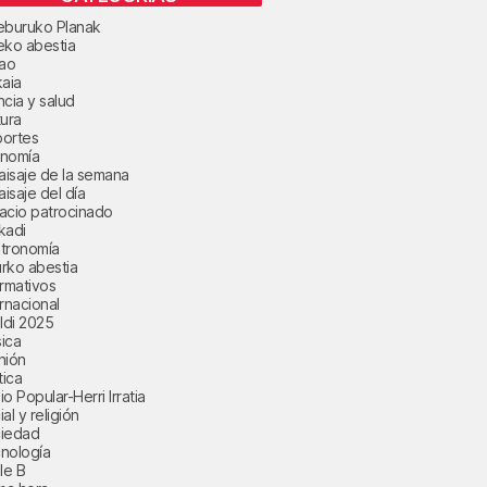
eburuko Planak
eko abestia
bao
kaia
ncia y salud
tura
ortes
nomía
paisaje de la semana
aisaje del día
acio patrocinado
kadi
tronomía
rko abestia
ormativos
ernacional
aldi 2025
ica
nión
tica
o Popular-Herri Irratia
al y religión
iedad
nología
le B