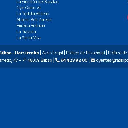
La Emoción del Bacalao
Oye Cómo Va
La Tertulia Athletic
Athletic Beti Zurekin
Hirukoa Bizkaian
La Traviata
La Santa Misa
lbao – Herri Irratia
|
Aviso Legal
|
Política de Privacidad
|
Política d
arredo, 47 – 7º 48009 Bilbao |
94 423 92 00
|
oyentes@radiopo