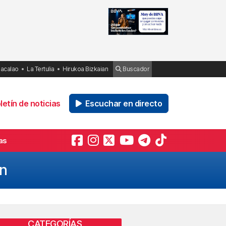
Bacalao
La Tertulia
Hirukoa Bizkaian
Buscador
etín de noticias
Escuchar en directo
as
ón
CATEGORÍAS