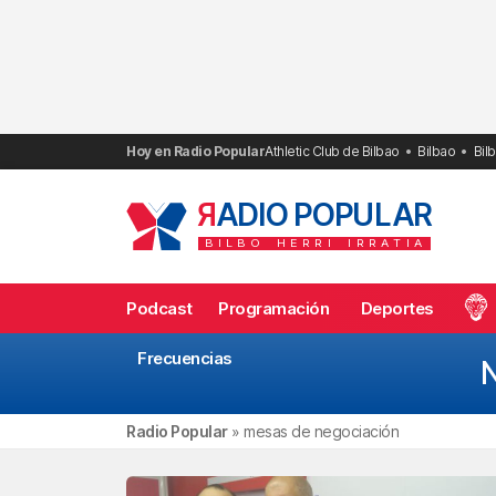
Saltar
al
contenido
Hoy en Radio Popular
Athletic Club de Bilbao
Bilbao
Bil
R
ADIO POPULAR
BILBO
HERRI
IRRATIA
Podcast
Programación
Deportes
Frecuencias
N
Radio Popular
»
mesas de negociación