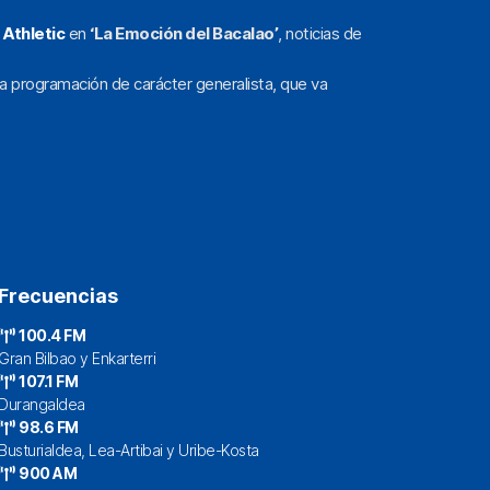
l
Athletic
en
‘La Emoción del Bacalao’
, noticias de
a programación de carácter generalista, que va
Frecuencias
100.4 FM
Gran Bilbao y Enkarterri
107.1 FM
Durangaldea
98.6 FM
Busturialdea, Lea-Artibai y Uribe-Kosta
900 AM