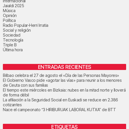
Internacional
Jaialdi 2025
Música
Opinión
Política
Radio Popular-Herri Irratia
Social y religión
Sociedad
Tecnología
Triple B
Última hora
ENTRADAS RECIENTES
Bilbao celebra el 27 de agosto el «Día de las Personas Mayores»
El Gobierno Vasco pide «agotar las vías» para reunir a los menores
de Ceuta con sus familias
El tiempo este miércoles en Bizkaia: nubes en la mitad norte y lloverá
de forma débil
La afiliación a la Seguridad Social en Euskadi se reduce en 2.386
cotizantes
Nace el campeonato “3 HIRIBURUAK LABORAL KUTXA” de BTT
ETIQUETAS