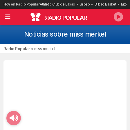
Saltar
Hoy en Radio Popular
Athletic Club de Bilbao
Bilbao
Bilbao Basket
Bizka
al
contenido
R
ADIO POPULAR
Noticias sobre miss merkel
Radio Popular
»
miss merkel