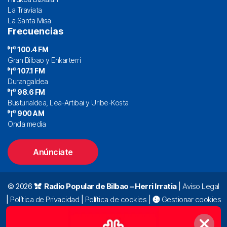
La Traviata
La Santa Misa
Frecuencias
100.4 FM
Gran Bilbao y Enkarterri
107.1 FM
Durangaldea
98.6 FM
Busturialdea, Lea-Artibai y Uribe-Kosta
900 AM
Onda media
Anúnciate
© 2026
Radio Popular de Bilbao – Herri Irratia
|
Aviso Legal
|
Política de Privacidad
|
Política de cookies
|
Gestionar cookies
Alda. Mazarredo, 47 – 7º 48009 Bilbao |
94 423 92 00
|
oyentes@radiopopular.com