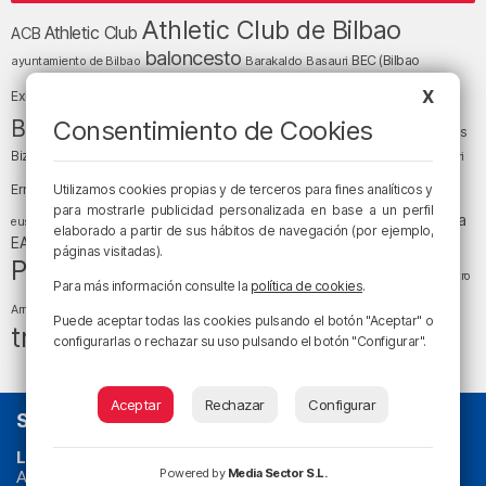
Athletic Club de Bilbao
Athletic Club
ACB
baloncesto
BEC (Bilbao
ayuntamiento de Bilbao
Barakaldo
Basauri
Bilbao
Bizkaia
Bilbao Basket
X
Exhibition Center)
cultura
Bizkaia y sus comarcas
Consentimiento de Cookies
Copa del Rey
Cáritas
Diócesis de Bilbao
el tiempo
Egunon Bizkaia
Deusto
Bizkaia
Enkarterri
Euskadi (País Vasco)
Ernesto Valverde
Utilizamos cookies propias y de terceros para fines analíticos y
Ertzaintza
para mostrarle publicidad personalizada en base a un perfil
fútbol
LaLiga
LaLiga
Gobierno vasco
juanma jubera
fiestas
euskera
elaborado a partir de sus hábitos de navegación (por ejemplo,
música
EA Sports
Liga Endesa
noticias
Osakidetza
planes
páginas visitadas).
Política
sociedad
sucesos
San Mamés
religión
Teatro
Para más información consulte la
política de cookies
.
tiempo atmosférico
tráfico
tiempo
Arriaga
Puede aceptar todas las cookies pulsando el botón "Aceptar" o
tráfico en Bizkaia
configurarlas o rechazar su uso pulsando el botón "Configurar".
Aceptar
Rechazar
Configurar
SOBRE NOSOTROS
La radio sin cadenas
. Desde 1960 haciendo radio en Bilbao.
Powered by
Media Sector S.L.
Actualidad y
podcast
de
Bilbao
y
Bizkaia
, los partidos del