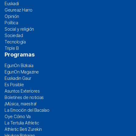
Euskadi
Geureaz Harro
Opinión
Política
Social y religión
Sociedad
Tecnología
Triple B
Programas
EgunOn Bizkaia
EgunOn Magazine
Euskadin Gaur
Es Posible
Asuntos Exteriores
Boletines de noticias
¡Música, maestra!
La Emoción del Bacalao
Oye Cómo Va
La Tertulia Athletic
Athletic Beti Zurekin
Hirukoa Bizkaian