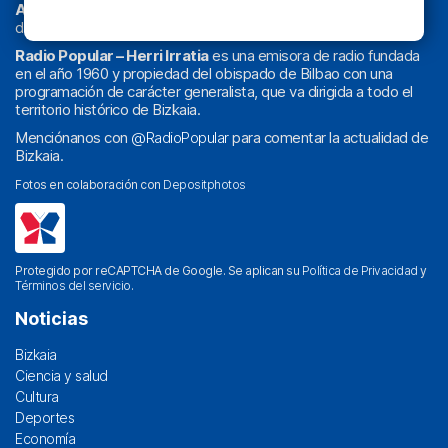
Athletic
en
‘La Emoción del Bacalao’
, noticias de sucesos,
deportes, sociedad, cultura, política, religión y obra social.
Radio Popular – Herri Irratia
es una emisora de radio fundada
en el año 1960 y propiedad del obispado de Bilbao con una
programación de carácter generalista, que va dirigida a todo el
territorio histórico de Bizkaia.
Menciónanos con
@RadioPopular
para comentar la actualidad de
Bizkaia.
Fotos en colaboración con
Depositphotos
Protegido por reCAPTCHA de Google. Se aplican su
Política de Privacidad
y
Términos del servicio
.
Noticias
Bizkaia
Ciencia y salud
Cultura
Deportes
Economía