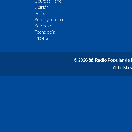
Geureaz Harro
Opinión
Política
Social y religión
Sociedad
Tecnología
Triple B
© 2026
Radio Popular de Bi
Alda. Maz