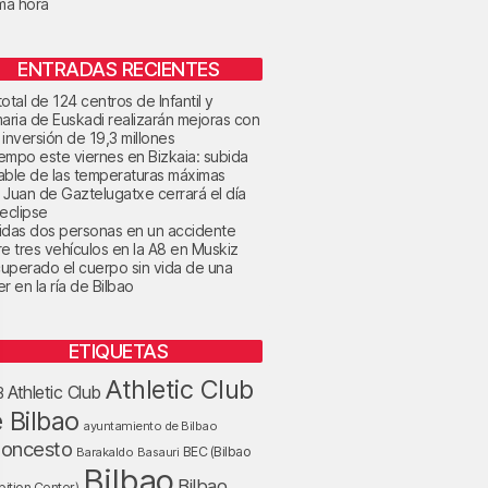
ima hora
ENTRADAS RECIENTES
otal de 124 centros de Infantil y
maria de Euskadi realizarán mejoras con
 inversión de 19,3 millones
tiempo este viernes en Bizkaia: subida
able de las temperaturas máximas
 Juan de Gaztelugatxe cerrará el día
 eclipse
idas dos personas en un accidente
re tres vehículos en la A8 en Muskiz
uperado el cuerpo sin vida de una
r en la ría de Bilbao
ETIQUETAS
Athletic Club
Athletic Club
B
 Bilbao
ayuntamiento de Bilbao
loncesto
BEC (Bilbao
Barakaldo
Basauri
Bilbao
Bilbao
bition Center)