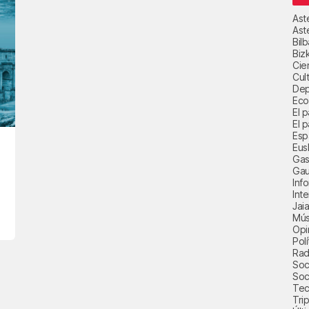
Ast
Ast
Bil
Biz
Cie
Cul
Dep
Eco
El 
El p
Esp
Eus
Gas
Gau
Inf
Int
Jai
Mús
Opi
Polí
Radi
Soci
Soc
Tec
Trip