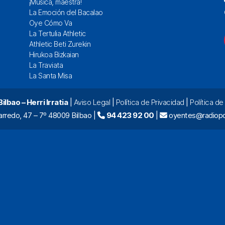
¡Música, maestra!
La Emoción del Bacalao
Oye Cómo Va
La Tertulia Athletic
Athletic Beti Zurekin
Hirukoa Bizkaian
La Traviata
La Santa Misa
lbao – Herri Irratia
|
Aviso Legal
|
Política de Privacidad
|
Política d
arredo, 47 – 7º 48009 Bilbao |
94 423 92 00
|
oyentes@radiopo