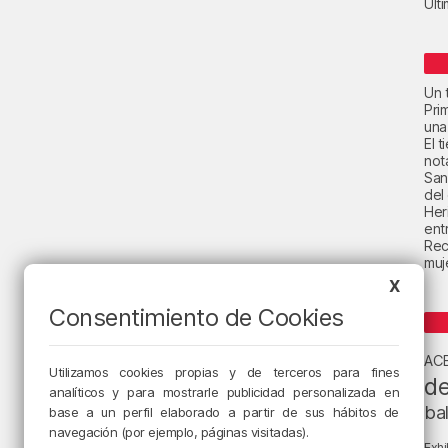
Últ
Un t
Pri
una
El 
not
San
del
Her
ent
Rec
muje
X
Consentimiento de Cookies
AC
Utilizamos cookies propias y de terceros para fines
de
analíticos y para mostrarle publicidad personalizada en
ba
base a un perfil elaborado a partir de sus hábitos de
navegación (por ejemplo, páginas visitadas).
Exhi