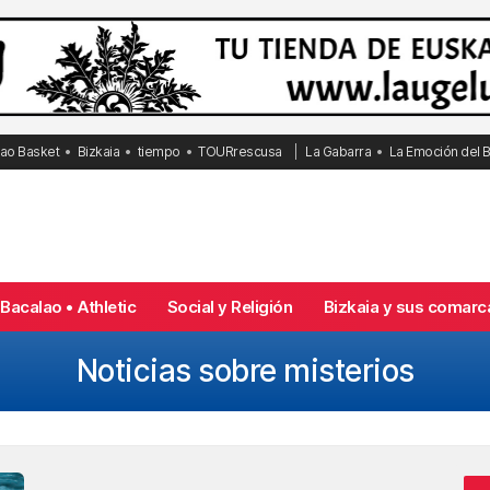
bao Basket
Bizkaia
tiempo
TOURrescusa
La Gabarra
La Emoción del 
Bacalao • Athletic
Social y Religión
Bizkaia y sus comarc
Noticias sobre misterios