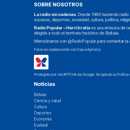
SOBRE NOSOTROS
La radio sin cadenas
. Desde 1960 haciendo radio 
sucesos, deportes, sociedad, cultura, política, religi
Radio Popular – Herri Irratia
es una emisora de ra
dirigida a todo el territorio histórico de Bizkaia.
Menciónanos con
@RadioPopular
para comentar la a
Fotos en colaboración con
Depositphotos
Protegido por reCAPTCHA de Google. Se aplican su
Política
Noticias
Bizkaia
Ciencia y salud
Cultura
Deportes
Economía
Euskadi