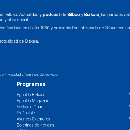
en Bilbao. Actualidad y
podcast
de
Bilbao
y
Bizkaia
, los partidos de
ón y obra social.
dio fundada en el año 1960 y propiedad del obispado de Bilbao con un
ctualidad de Bizkaia.
 de Privacidad
y
Términos del servicio
.
Programas
EgunOn Bizkaia
EgunOn Magazine
Euskadin Gaur
Es Posible
Asuntos Exteriores
Boletines de noticias