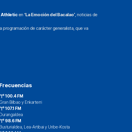
l
Athletic
en
‘La Emoción del Bacalao’
, noticias de
a programación de carácter generalista, que va
Frecuencias
100.4 FM
Gran Bilbao y Enkarterri
107.1 FM
Durangaldea
98.6 FM
Busturialdea, Lea-Artibai y Uribe-Kosta