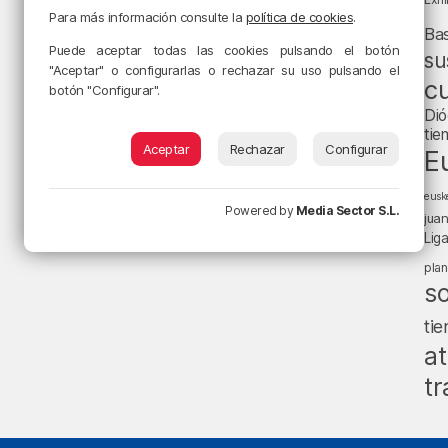
Para más información consulte la
política de cookies
.
Ba
Puede aceptar todas las cookies pulsando el botón
su
"Aceptar" o configurarlas o rechazar su uso pulsando el
cu
botón "Configurar".
Dió
tie
Aceptar
Rechazar
Configurar
E
eusk
Powered by
Media Sector S.L.
jua
Lig
pla
s
ti
at
tr