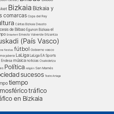
Bizkaia
Bizkaia y
sket
s comarcas
Copa del Rey
ltura
Deusto
Cáritas Bizkaia
cesis de Bilbao
el
Egunon Bizkaia
mpo
Ernesto Valverde
Ertzaintza
Enkarterri
uskadi (País Vasco)
fútbol
Gobierno vasco
fiestas
era
LaLiga
LaLiga EA Sports
nma jubera
música
a Endesa
noticias
Osakidetza
Política
San Mamés
nes
religión
ociedad
sucesos
Teatro Arriaga
tiempo
empo
tráfico
mosférico
áfico en Bizkaia