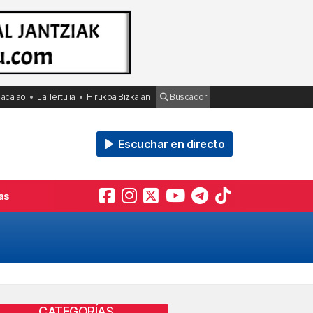
Bacalao
La Tertulia
Hirukoa Bizkaian
Buscador
Escuchar en directo
as
CATEGORÍAS