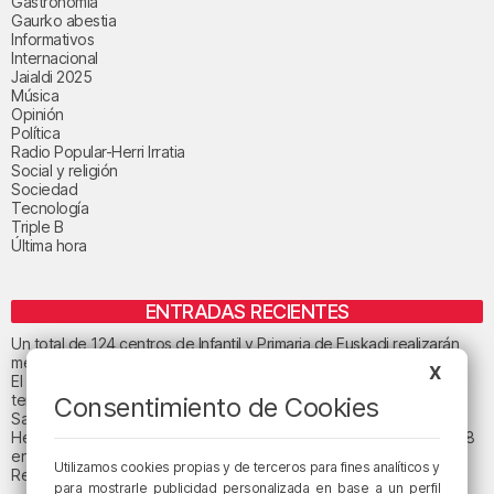
Gastronomía
Gaurko abestia
Informativos
Internacional
Jaialdi 2025
Música
Opinión
Política
Radio Popular-Herri Irratia
Social y religión
Sociedad
Tecnología
Triple B
Última hora
ENTRADAS RECIENTES
Un total de 124 centros de Infantil y Primaria de Euskadi realizarán
mejoras con una inversión de 19,3 millones
X
El tiempo este viernes en Bizkaia: subida notable de las
temperaturas máximas
Consentimiento de Cookies
San Juan de Gaztelugatxe cerrará el día del eclipse
Heridas dos personas en un accidente entre tres vehículos en la A8
en Muskiz
Utilizamos cookies propias y de terceros para fines analíticos y
Recuperado el cuerpo sin vida de una mujer en la ría de Bilbao
para mostrarle publicidad personalizada en base a un perfil