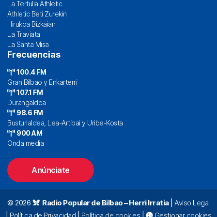
La Tertulia Athletic
Athletic Beti Zurekin
Hirukoa Bizkaian
La Traviata
La Santa Misa
Frecuencias
100.4 FM
Gran Bilbao y Enkarterri
107.1 FM
Durangaldea
98.6 FM
Busturialdea, Lea-Artibai y Uribe-Kosta
900 AM
Onda media
Anúnciate
© 2026
Radio Popular de Bilbao – Herri Irratia
|
Aviso Legal
|
Política de Privacidad
|
Política de cookies
|
Gestionar cookies