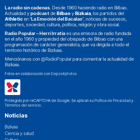
La radio sin cadenas
. Desde 1960 haciendo radio en Bilbao.
Actualidad y
podcast
de
Bilbao
y
Bizkaia
, los partidos del
Athletic
en
‘La Emoción del Bacalao’
, noticias de sucesos,
deportes, sociedad, cultura, política, religión y obra social.
Radio Popular – Herri Irratia
es una emisora de radio fundada
en el año 1960 y propiedad del obispado de Bilbao con una
programación de carácter generalista, que va dirigida a todo el
territorio histórico de Bizkaia.
Menciónanos con
@RadioPopular
para comentar la actualidad de
Bizkaia.
Fotos en colaboración con
Depositphotos
Protegido por reCAPTCHA de Google. Se aplican su
Política de Privacidad
y
Términos del servicio
.
Noticias
Bizkaia
Ciencia y salud
Cultura