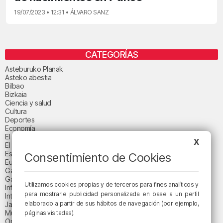
19/07/2023 • 12:31 • ÁLVARO SANZ
CATEGORÍAS
Asteburuko Planak
Asteko abestia
Bilbao
Bizkaia
Ciencia y salud
Cultura
Deportes
Economía
El paisaje de la semana
X
El paisaje del día
Espacio patrocinado
Consentimiento de Cookies
Euskadi
Gastronomía
Gaurko abestia
Utilizamos cookies propias y de terceros para fines analíticos y
Informativos
para mostrarle publicidad personalizada en base a un perfil
Internacional
elaborado a partir de sus hábitos de navegación (por ejemplo,
Jaialdi 2025
Música
páginas visitadas).
Opinión