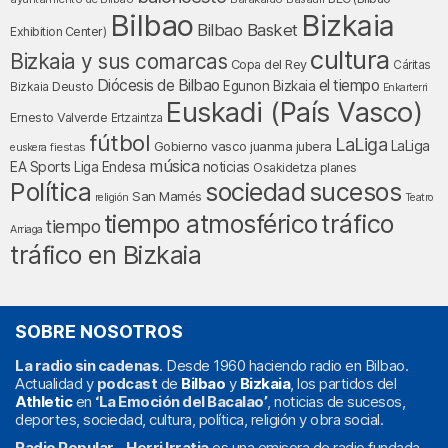
Bilbao
Bizkaia
Bilbao Basket
Exhibition Center)
cultura
Bizkaia y sus comarcas
Copa del Rey
Cáritas
Diócesis de Bilbao
el tiempo
Egunon Bizkaia
Deusto
Bizkaia
Enkarterri
Euskadi (País Vasco)
Ernesto Valverde
Ertzaintza
fútbol
LaLiga
LaLiga
Gobierno vasco
juanma jubera
fiestas
euskera
música
EA Sports
Liga Endesa
noticias
Osakidetza
planes
Política
sociedad
sucesos
San Mamés
religión
Teatro
tráfico
tiempo atmosférico
tiempo
Arriaga
tráfico en Bizkaia
SOBRE NOSOTROS
La radio sin cadenas
. Desde 1960 haciendo radio en Bilbao.
Actualidad y
podcast
de
Bilbao
y
Bizkaia
, los partidos del
Athletic
en
‘La Emoción del Bacalao’
, noticias de sucesos,
deportes, sociedad, cultura, política, religión y obra social.
Radio Popular – Herri Irratia
es una emisora de radio fundada