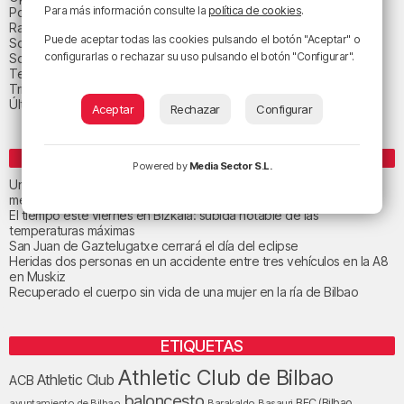
Para más información consulte la
política de cookies
.
Política
Radio Popular-Herri Irratia
Puede aceptar todas las cookies pulsando el botón "Aceptar" o
Social y religión
configurarlas o rechazar su uso pulsando el botón "Configurar".
Sociedad
Tecnología
Triple B
Última hora
Aceptar
Rechazar
Configurar
ENTRADAS RECIENTES
Powered by
Media Sector S.L.
Un total de 124 centros de Infantil y Primaria de Euskadi realizarán
mejoras con una inversión de 19,3 millones
El tiempo este viernes en Bizkaia: subida notable de las
temperaturas máximas
San Juan de Gaztelugatxe cerrará el día del eclipse
Heridas dos personas en un accidente entre tres vehículos en la A8
en Muskiz
Recuperado el cuerpo sin vida de una mujer en la ría de Bilbao
ETIQUETAS
Athletic Club de Bilbao
Athletic Club
ACB
baloncesto
BEC (Bilbao
ayuntamiento de Bilbao
Barakaldo
Basauri