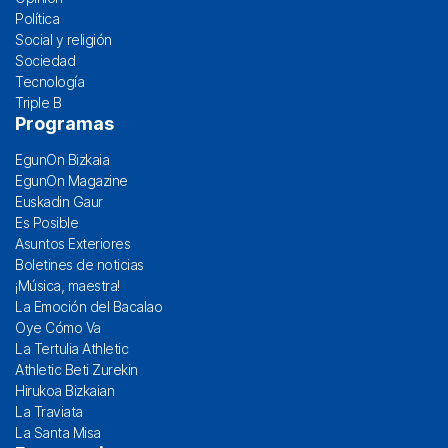
Política
Social y religión
Sociedad
Tecnología
Triple B
Programas
EgunOn Bizkaia
EgunOn Magazine
Euskadin Gaur
Es Posible
Asuntos Exteriores
Boletines de noticias
¡Música, maestra!
La Emoción del Bacalao
Oye Cómo Va
La Tertulia Athletic
Athletic Beti Zurekin
Hirukoa Bizkaian
La Traviata
La Santa Misa