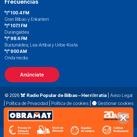
Frecuencias
100.4 FM
Gran Bilbao y Enkarterri
107.1 FM
Durangaldea
98.6 FM
Busturialdea, Lea-Artibai y Uribe-Kosta
900 AM
Onda media
Anúnciate
© 2026
Radio Popular de Bilbao – Herri Irratia
|
Aviso Legal
|
Política de Privacidad
|
Política de cookies
|
Gestionar cookies
Alda. Mazarredo, 47 – 7º 48009 Bilbao |
94 423 92 00
|
oyentes@radiopopular.com