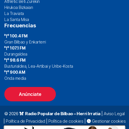
Athletic Beti Zurekin
Hirukoa Bizkaian
La Traviata
La Santa Misa
Frecuencias
100.4 FM
Gran Bilbao y Enkarterri
107.1 FM
Durangaldea
98.6 FM
Busturialdea, Lea-Artibai y Uribe-Kosta
900 AM
Onda media
Anúnciate
© 2026
Radio Popular de Bilbao – Herri Irratia
|
Aviso Legal
|
Política de Privacidad
|
Política de cookies
|
Gestionar cookies
Alda. Mazarredo, 47 – 7º 48009 Bilbao |
94 423 92 00
|