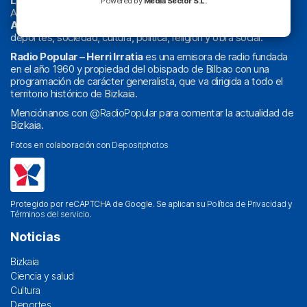
La radio sin cadenas
. Desde 1960 haciendo radio en Bilbao.
Powered by
Media Sector S.L.
Actualidad y
podcast
de
Bilbao
y
Bizkaia
, los partidos del
Athletic
en
‘La Emoción del Bacalao’
, noticias de sucesos,
deportes, sociedad, cultura, política, religión y obra social.
Radio Popular – Herri Irratia
es una emisora de radio fundada
en el año 1960 y propiedad del obispado de Bilbao con una
programación de carácter generalista, que va dirigida a todo el
territorio histórico de Bizkaia.
Menciónanos con
@RadioPopular
para comentar la actualidad de
Bizkaia.
Fotos en colaboración con
Depositphotos
Protegido por reCAPTCHA de Google. Se aplican su
Política de Privacidad
y
Términos del servicio
.
Noticias
Bizkaia
Ciencia y salud
Cultura
Deportes