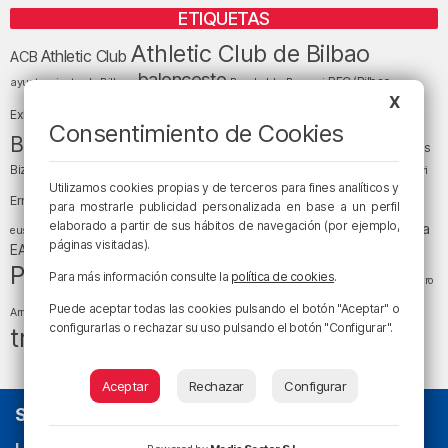
ETIQUETAS
Athletic Club de Bilbao
Athletic Club
ACB
baloncesto
BEC (Bilbao
ayuntamiento de Bilbao
Barakaldo
Basauri
Bilbao
Bizkaia
X
Bilbao Basket
Exhibition Center)
Consentimiento de Cookies
cultura
Bizkaia y sus comarcas
Copa del Rey
Cáritas
Diócesis de Bilbao
el tiempo
Egunon Bizkaia
Deusto
Bizkaia
Enkarterri
Euskadi (País Vasco)
Utilizamos cookies propias y de terceros para fines analíticos y
Ernesto Valverde
Ertzaintza
para mostrarle publicidad personalizada en base a un perfil
fútbol
LaLiga
elaborado a partir de sus hábitos de navegación (por ejemplo,
LaLiga
Gobierno vasco
juanma jubera
fiestas
euskera
páginas visitadas).
música
EA Sports
Liga Endesa
noticias
Osakidetza
planes
Política
sociedad
sucesos
Para más información consulte la
política de cookies
.
San Mamés
religión
Teatro
tráfico
tiempo atmosférico
tiempo
Puede aceptar todas las cookies pulsando el botón "Aceptar" o
Arriaga
configurarlas o rechazar su uso pulsando el botón "Configurar".
tráfico en Bizkaia
Aceptar
Rechazar
Configurar
SOBRE NOSOTROS