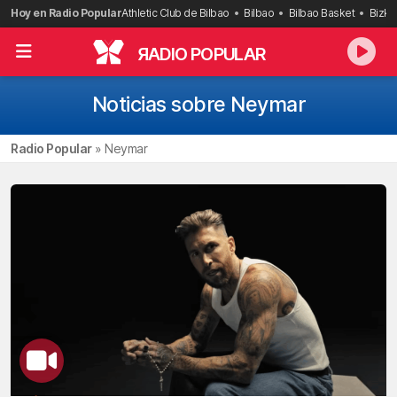
Saltar
Hoy en Radio Popular
Athletic Club de Bilbao
Bilbao
Bilbao Basket
Bizka
al
contenido
R
ADIO POPULAR
Noticias sobre Neymar
Radio Popular
»
Neymar