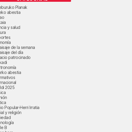
eburuko Planak
eko abestia
bao
kaia
ncia y salud
tura
ortes
nomía
paisaje de la semana
aisaje del día
acio patrocinado
kadi
tronomía
rko abestia
ormativos
ernacional
aldi 2025
ica
nión
tica
o Popular-Herri Irratia
al y religión
iedad
nología
le B