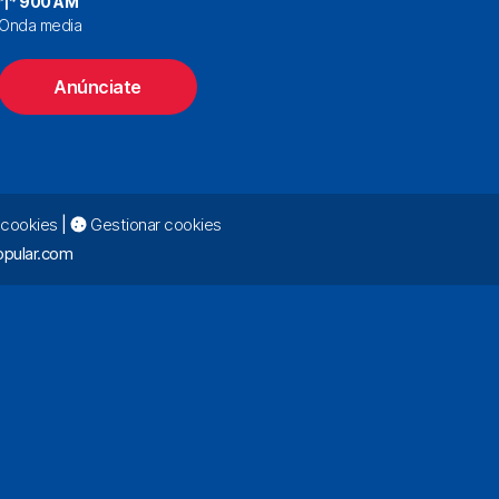
900 AM
Onda media
Anúnciate
e cookies
|
Gestionar cookies
pular.com