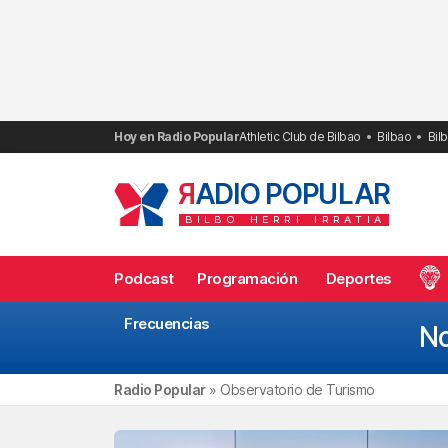
Saltar
al
contenido
Hoy en Radio Popular
Athletic Club de Bilbao
Bilbao
Bil
R
ADIO POPULAR
BILBO
HERRI
IRRATIA
Podcast
Programación
Deportes
Frecuencias
No
Radio Popular
»
Observatorio de Turismo