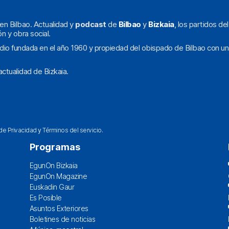
en Bilbao. Actualidad y
podcast
de
Bilbao
y
Bizkaia
, los partidos de
ón y obra social.
dio fundada en el año 1960 y propiedad del obispado de Bilbao con un
ctualidad de Bizkaia.
 de Privacidad
y
Términos del servicio
.
Programas
EgunOn Bizkaia
EgunOn Magazine
Euskadin Gaur
Es Posible
Asuntos Exteriores
Boletines de noticias