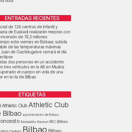
ima hora
ENTRADAS RECIENTES
otal de 124 centros de Infantil y
maria de Euskadi realizarán mejoras con
 inversión de 19,3 millones
tiempo este viernes en Bizkaia: subida
able de las temperaturas máximas
 Juan de Gaztelugatxe cerrará el día
 eclipse
idas dos personas en un accidente
re tres vehículos en la A8 en Muskiz
uperado el cuerpo sin vida de una
r en la ría de Bilbao
ETIQUETAS
Athletic Club
Athletic Club
B
 Bilbao
ayuntamiento de Bilbao
loncesto
BEC (Bilbao
Barakaldo
Basauri
Bilbao
Bilbao
bition Center)