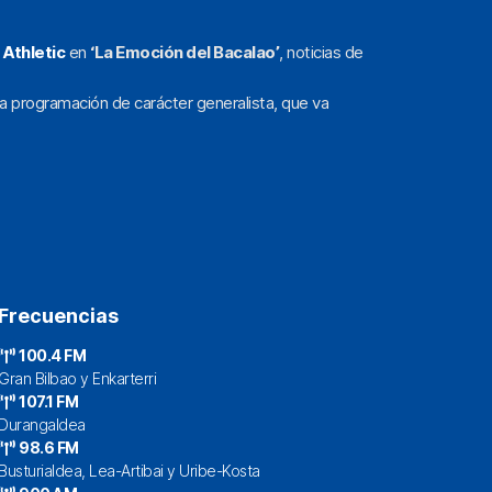
l
Athletic
en
‘La Emoción del Bacalao’
, noticias de
a programación de carácter generalista, que va
Frecuencias
100.4 FM
Gran Bilbao y Enkarterri
107.1 FM
Durangaldea
98.6 FM
Busturialdea, Lea-Artibai y Uribe-Kosta