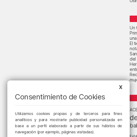
Últ
Un t
Pri
una
El 
not
San
del
Her
ent
Rec
muje
X
Consentimiento de Cookies
AC
Utilizamos cookies propias y de terceros para fines
de
analíticos y para mostrarle publicidad personalizada en
ba
base a un perfil elaborado a partir de sus hábitos de
navegación (por ejemplo, páginas visitadas).
Exhi