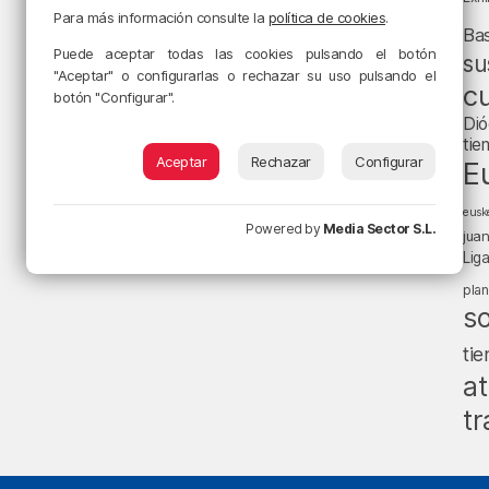
Para más información consulte la
política de cookies
.
Ba
Puede aceptar todas las cookies pulsando el botón
su
"Aceptar" o configurarlas o rechazar su uso pulsando el
cu
botón "Configurar".
Dió
tie
Aceptar
Rechazar
Configurar
E
eusk
Powered by
Media Sector S.L.
jua
Lig
pla
s
ti
at
tr