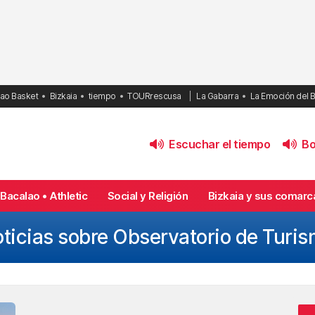
bao Basket
Bizkaia
tiempo
TOURrescusa
La Gabarra
La Emoción del 
Escuchar el tiempo
Bol
Bacalao • Athletic
Social y Religión
Bizkaia y sus comarc
ticias sobre Observatorio de Turi