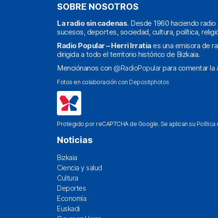
SOBRE NOSOTROS
La radio sin cadenas
. Desde 1960 haciendo radio 
sucesos, deportes, sociedad, cultura, política, religi
Radio Popular – Herri Irratia
es una emisora de ra
dirigida a todo el territorio histórico de Bizkaia.
Menciónanos con
@RadioPopular
para comentar la a
Fotos en colaboración con
Depositphotos
Protegido por reCAPTCHA de Google. Se aplican su
Política
Noticias
Bizkaia
Ciencia y salud
Cultura
Deportes
Economía
Euskadi