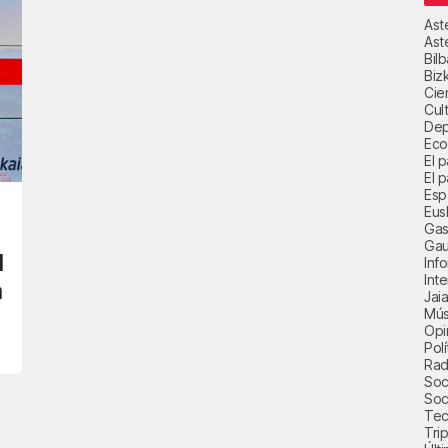
Ast
Ast
Bil
Biz
Cie
Cul
Dep
Eco
El 
El p
Esp
Eus
Gas
Gau
l
Inf
Int
a
Jai
Mús
Opi
Polí
Radi
Soci
Soc
Tec
Trip