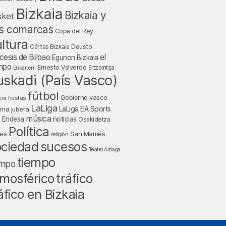
Bizkaia
Bizkaia y
sket
s comarcas
Copa del Rey
ltura
Deusto
Cáritas Bizkaia
cesis de Bilbao
el
Egunon Bizkaia
mpo
Ernesto Valverde
Ertzaintza
Enkarterri
uskadi (País Vasco)
fútbol
Gobierno vasco
fiestas
era
LaLiga
LaLiga EA Sports
nma jubera
música
a Endesa
noticias
Osakidetza
Política
San Mamés
nes
religión
ociedad
sucesos
Teatro Arriaga
tiempo
empo
tráfico
mosférico
áfico en Bizkaia