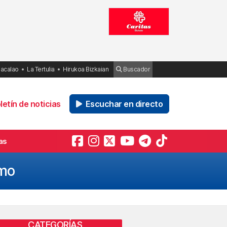
Bacalao
La Tertulia
Hirukoa Bizkaian
Buscador
etín de noticias
Escuchar en directo
as
smo
CATEGORÍAS