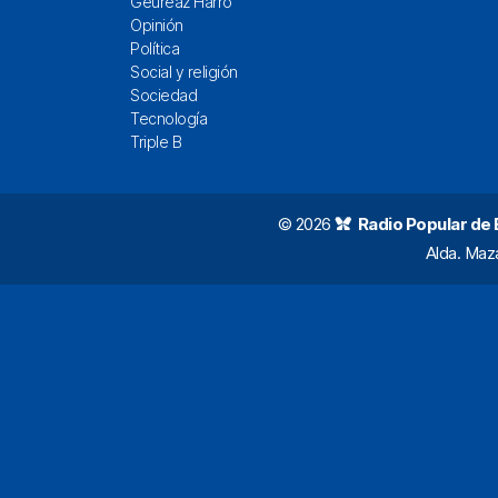
Geureaz Harro
Opinión
Política
Social y religión
Sociedad
Tecnología
Triple B
© 2026
Radio Popular de Bi
Alda. Maz