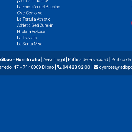
¡Música, maestra!
La Emoción del Bacalao
Oye Cómo Va
La Tertulia Athletic
Athletic Beti Zurekin
Hirukoa Bizkaian
La Traviata
La Santa Misa
lbao – Herri Irratia
|
Aviso Legal
|
Política de Privacidad
|
Política d
arredo, 47 – 7º 48009 Bilbao |
94 423 92 00
|
oyentes@radiopo