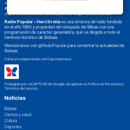
Actualidad y
podcast
de
Bilbao
y
Bizkaia
, los partidos del
Athletic
en
‘La Emoción del Bacalao’
, noticias de sucesos,
deportes, sociedad, cultura, política, religión y obra social.
Radio Popular – Herri Irratia
es una emisora de radio fundada
en el año 1960 y propiedad del obispado de Bilbao con una
programación de carácter generalista, que va dirigida a todo el
territorio histórico de Bizkaia.
Menciónanos con
@RadioPopular
para comentar la actualidad de
Bizkaia.
Fotos en colaboración con
Depositphotos
Protegido por reCAPTCHA de Google. Se aplican su
Política de Privacidad
y
Términos del servicio
.
Noticias
Bizkaia
Ciencia y salud
Cultura
Deportes