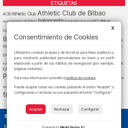
ETIQUETAS
Athletic Club de Bilbao
Athletic Club
ACB
baloncesto
BEC (Bilbao
ayuntamiento de Bilbao
Barakaldo
Basauri
Bilbao
Bizkaia
X
Bilbao Basket
Exhibition Center)
Consentimiento de Cookies
cultura
Bizkaia y sus comarcas
Copa del Rey
Cáritas
Diócesis de Bilbao
el tiempo
Egunon Bizkaia
Deusto
Bizkaia
Enkarterri
Euskadi (País Vasco)
Utilizamos cookies propias y de terceros para fines analíticos y
Ernesto Valverde
Ertzaintza
para mostrarle publicidad personalizada en base a un perfil
fútbol
LaLiga
LaLiga
Gobierno vasco
juanma jubera
elaborado a partir de sus hábitos de navegación (por ejemplo,
fiestas
euskera
música
EA Sports
páginas visitadas).
Liga Endesa
noticias
Osakidetza
planes
Política
sociedad
sucesos
San Mamés
Para más información consulte la
política de cookies
.
religión
Teatro
tráfico
tiempo atmosférico
tiempo
Puede aceptar todas las cookies pulsando el botón "Aceptar" o
Arriaga
tráfico en Bizkaia
configurarlas o rechazar su uso pulsando el botón "Configurar".
Aceptar
Rechazar
Configurar
SOBRE NOSOTROS
La radio sin cadenas
. Desde 1960 haciendo radio en Bilbao.
Powered by
Media Sector S.L.