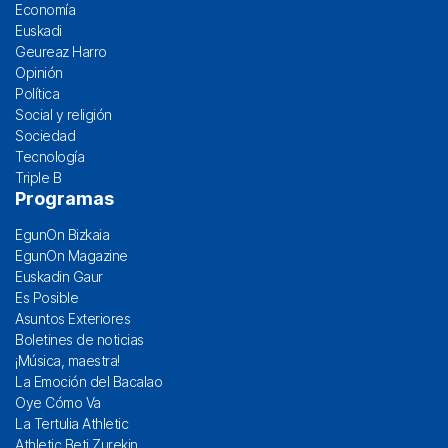
Economía
Euskadi
Geureaz Harro
Opinión
Política
Social y religión
Sociedad
Tecnología
Triple B
Programas
EgunOn Bizkaia
EgunOn Magazine
Euskadin Gaur
Es Posible
Asuntos Exteriores
Boletines de noticias
¡Música, maestra!
La Emoción del Bacalao
Oye Cómo Va
La Tertulia Athletic
Athletic Beti Zurekin