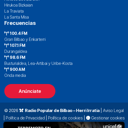
Hirukoa Bizkaian
La Traviata
La Santa Misa
Frecuencias
100.4 FM
Gran Bilbao y Enkarterri
107.1 FM
Durangaldea
98.6 FM
Busturialdea, Lea-Artibai y Uribe-Kosta
900 AM
Onda media
Anúnciate
© 2026
Radio Popular de Bilbao – Herri Irratia
|
Aviso Legal
|
Política de Privacidad
|
Política de cookies
|
Gestionar cookies
Alda. Mazarredo, 47 – 7º 48009 Bilbao |
94 423 92 00
|