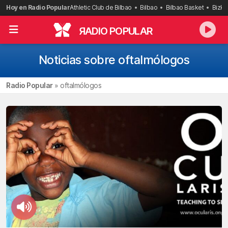
Saltar
Hoy en Radio Popular
Athletic Club de Bilbao
Bilbao
Bilbao Basket
Bizka
al
contenido
R
ADIO POPULAR
Noticias sobre oftalmólogos
Radio Popular
»
oftalmólogos