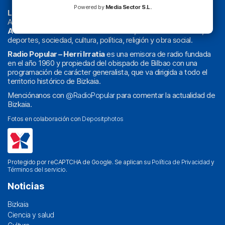
Powered by
Media Sector S.L.
La radio sin cadenas
. Desde 1960 haciendo radio en Bilbao.
Actualidad y
podcast
de
Bilbao
y
Bizkaia
, los partidos del
Athletic
en
‘La Emoción del Bacalao’
, noticias de sucesos,
deportes, sociedad, cultura, política, religión y obra social.
Radio Popular – Herri Irratia
es una emisora de radio fundada
en el año 1960 y propiedad del obispado de Bilbao con una
programación de carácter generalista, que va dirigida a todo el
territorio histórico de Bizkaia.
Menciónanos con
@RadioPopular
para comentar la actualidad de
Bizkaia.
Fotos en colaboración con
Depositphotos
Protegido por reCAPTCHA de Google. Se aplican su
Política de Privacidad
y
Términos del servicio
.
Noticias
Bizkaia
Ciencia y salud