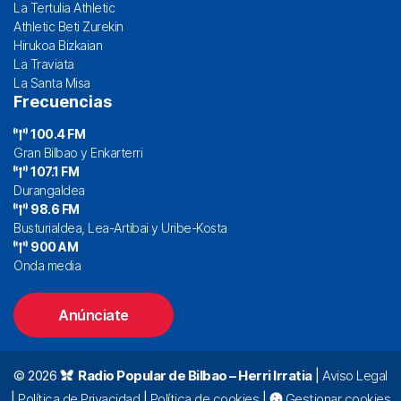
La Tertulia Athletic
Athletic Beti Zurekin
Hirukoa Bizkaian
La Traviata
La Santa Misa
Frecuencias
100.4 FM
Gran Bilbao y Enkarterri
107.1 FM
Durangaldea
98.6 FM
Busturialdea, Lea-Artibai y Uribe-Kosta
900 AM
Onda media
Anúnciate
© 2026
Radio Popular de Bilbao – Herri Irratia
|
Aviso Legal
|
Política de Privacidad
|
Política de cookies
|
Gestionar cookies