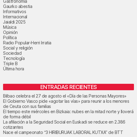
Gastronomía
Gaurko abestia
Informativos
Internacional
Jaialdi 2025
Música
Opinión
Política
Radio Popular-Herri Irratia
Social y religión
Sociedad
Tecnología
Triple B
Última hora
ENTRADAS RECIENTES
Bilbao celebra el 27 de agosto el «Día de las Personas Mayores»
El Gobierno Vasco pide «agotar las vías» para reunir a los menores
de Ceuta con sus familias
El tiempo este miércoles en Bizkaia: nubes en la mitad norte y lloverá
de forma débil
La afiliación a la Seguridad Social en Euskadi se reduce en 2.386
cotizantes
Nace el campeonato “3 HIRIBURUAK LABORAL KUTXA” de BTT