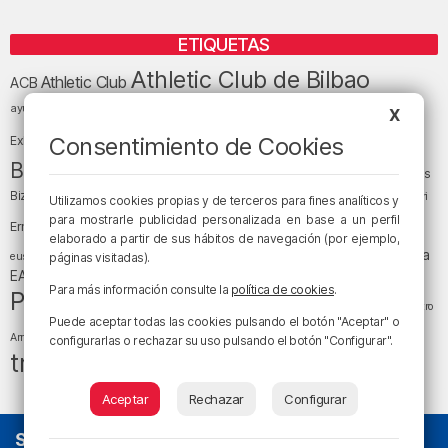
ETIQUETAS
Athletic Club de Bilbao
Athletic Club
ACB
baloncesto
BEC (Bilbao
ayuntamiento de Bilbao
Barakaldo
Basauri
X
Bilbao
Bizkaia
Bilbao Basket
Consentimiento de Cookies
Exhibition Center)
cultura
Bizkaia y sus comarcas
Copa del Rey
Cáritas
Diócesis de Bilbao
el tiempo
Egunon Bizkaia
Deusto
Bizkaia
Enkarterri
Utilizamos cookies propias y de terceros para fines analíticos y
Euskadi (País Vasco)
para mostrarle publicidad personalizada en base a un perfil
Ernesto Valverde
Ertzaintza
elaborado a partir de sus hábitos de navegación (por ejemplo,
fútbol
LaLiga
LaLiga
Gobierno vasco
juanma jubera
fiestas
euskera
páginas visitadas).
música
EA Sports
Liga Endesa
noticias
Osakidetza
planes
Para más información consulte la
política de cookies
.
Política
sociedad
sucesos
San Mamés
religión
Teatro
Puede aceptar todas las cookies pulsando el botón "Aceptar" o
tiempo atmosférico
tráfico
tiempo
Arriaga
configurarlas o rechazar su uso pulsando el botón "Configurar".
tráfico en Bizkaia
Aceptar
Rechazar
Configurar
SOBRE NOSOTROS