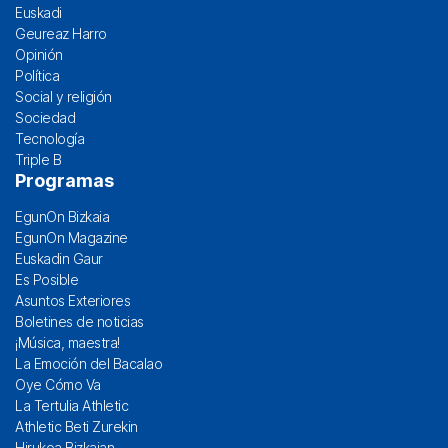
Euskadi
Geureaz Harro
Opinión
Política
Social y religión
Sociedad
Tecnología
Triple B
Programas
EgunOn Bizkaia
EgunOn Magazine
Euskadin Gaur
Es Posible
Asuntos Exteriores
Boletines de noticias
¡Música, maestra!
La Emoción del Bacalao
Oye Cómo Va
La Tertulia Athletic
Athletic Beti Zurekin
Hirukoa Bizkaian