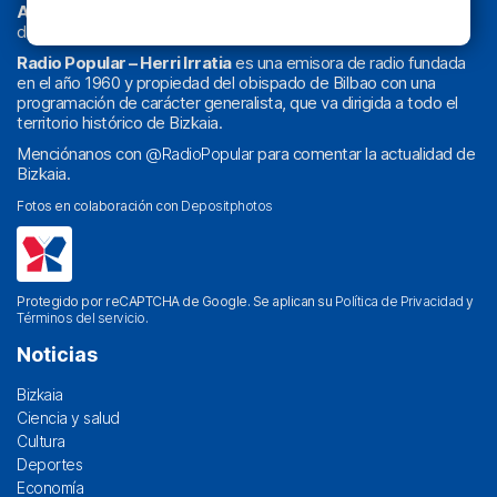
Athletic
en
‘La Emoción del Bacalao’
, noticias de sucesos,
deportes, sociedad, cultura, política, religión y obra social.
Radio Popular – Herri Irratia
es una emisora de radio fundada
en el año 1960 y propiedad del obispado de Bilbao con una
programación de carácter generalista, que va dirigida a todo el
territorio histórico de Bizkaia.
Menciónanos con
@RadioPopular
para comentar la actualidad de
Bizkaia.
Fotos en colaboración con
Depositphotos
Protegido por reCAPTCHA de Google. Se aplican su
Política de Privacidad
y
Términos del servicio
.
Noticias
Bizkaia
Ciencia y salud
Cultura
Deportes
Economía