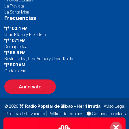
La Traviata
La Santa Misa
Frecuencias
100.4 FM
Gran Bilbao y Enkarterri
107.1 FM
Durangaldea
98.6 FM
Busturialdea, Lea-Artibai y Uribe-Kosta
900 AM
Onda media
Anúnciate
© 2026
Radio Popular de Bilbao – Herri Irratia
|
Aviso Legal
|
Política de Privacidad
|
Política de cookies
|
Gestionar cookies
Alda. Mazarredo, 47 – 7º 48009 Bilbao |
94 423 92 00
|
oyentes@radiopopular.com