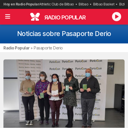
Saltar
Hoy en Radio Popular
Athletic Club de Bilbao
Bilbao
Bilbao Basket
Bizka
al
contenido
R
ADIO POPULAR
Noticias sobre Pasaporte Derio
Radio Popular
»
Pasaporte Derio