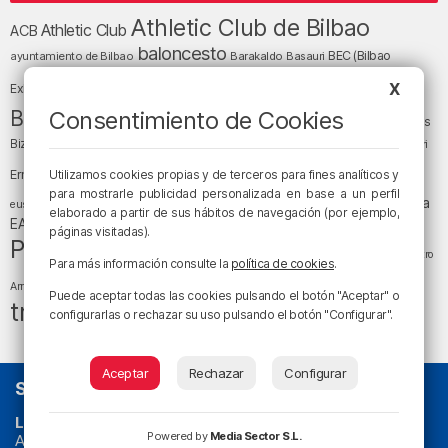
Athletic Club de Bilbao
Athletic Club
ACB
baloncesto
BEC (Bilbao
ayuntamiento de Bilbao
Barakaldo
Basauri
Bilbao
Bizkaia
Bilbao Basket
X
Exhibition Center)
cultura
Bizkaia y sus comarcas
Consentimiento de Cookies
Copa del Rey
Cáritas
Diócesis de Bilbao
el tiempo
Egunon Bizkaia
Deusto
Bizkaia
Enkarterri
Euskadi (País Vasco)
Ernesto Valverde
Utilizamos cookies propias y de terceros para fines analíticos y
Ertzaintza
fútbol
para mostrarle publicidad personalizada en base a un perfil
LaLiga
LaLiga
Gobierno vasco
juanma jubera
fiestas
euskera
elaborado a partir de sus hábitos de navegación (por ejemplo,
música
EA Sports
Liga Endesa
noticias
Osakidetza
planes
páginas visitadas).
Política
sociedad
sucesos
San Mamés
religión
Teatro
Para más información consulte la
política de cookies
.
tráfico
tiempo atmosférico
tiempo
Arriaga
Puede aceptar todas las cookies pulsando el botón "Aceptar" o
tráfico en Bizkaia
configurarlas o rechazar su uso pulsando el botón "Configurar".
Aceptar
Rechazar
Configurar
SOBRE NOSOTROS
La radio sin cadenas
. Desde 1960 haciendo radio en Bilbao.
Powered by
Media Sector S.L.
Actualidad y
podcast
de
Bilbao
y
Bizkaia
, los partidos del