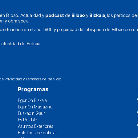
en Bilbao. Actualidad y
podcast
de
Bilbao
y
Bizkaia
, los partidos de
ón y obra social.
dio fundada en el año 1960 y propiedad del obispado de Bilbao con un
ctualidad de Bizkaia.
 de Privacidad
y
Términos del servicio
.
Programas
EgunOn Bizkaia
EgunOn Magazine
Euskadin Gaur
Es Posible
Asuntos Exteriores
Boletines de noticias