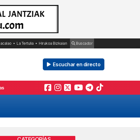
Bacalao
La Tertulia
Hirukoa Bizkaian
Buscador
Escuchar en directo
as
CATEGORÍAS