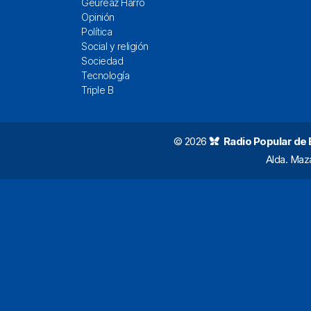
Geureaz Harro
Opinión
Política
Social y religión
Sociedad
Tecnología
Triple B
© 2026
Radio Popular de Bi
Alda. Maz