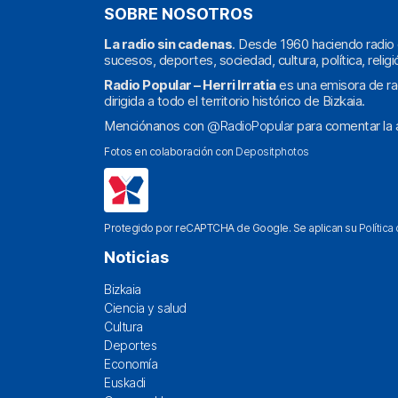
SOBRE NOSOTROS
La radio sin cadenas
. Desde 1960 haciendo radio 
sucesos, deportes, sociedad, cultura, política, religi
Radio Popular – Herri Irratia
es una emisora de ra
dirigida a todo el territorio histórico de Bizkaia.
Menciónanos con
@RadioPopular
para comentar la a
Fotos en colaboración con
Depositphotos
Protegido por reCAPTCHA de Google. Se aplican su
Política
Noticias
Bizkaia
Ciencia y salud
Cultura
Deportes
Economía
Euskadi