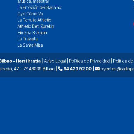
¡Música, maestra!
La Emoción del Bacalao
Oye Cómo Va
La Tertulia Athletic
Athletic Beti Zurekin
Hirukoa Bizkaian
La Traviata
La Santa Misa
lbao – Herri Irratia
|
Aviso Legal
|
Política de Privacidad
|
Política d
arredo, 47 – 7º 48009 Bilbao |
94 423 92 00
|
oyentes@radiopo