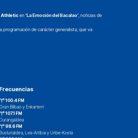
l
Athletic
en
‘La Emoción del Bacalao’
, noticias de
a programación de carácter generalista, que va
Frecuencias
100.4 FM
Gran Bilbao y Enkarterri
107.1 FM
Durangaldea
98.6 FM
Busturialdea, Lea-Artibai y Uribe-Kosta