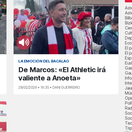
Ast
Ast
Bil
Biz
Cie
Cul
Dep
Eco
El 
El p
Esp
LA EMOCIÓN DEL BACALAO
Eus
Gas
De Marcos: «El Athletic irá
Gau
valiente a Anoeta»
Inf
Int
28/02/2026 • 16:35 • DANI GUERREIRO
Jai
Mús
Opi
Polí
Radi
Soci
Soc
Tec
Trip