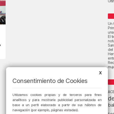
Últ
Un t
Pri
una
El 
not
»
San
del
Her
ent
Rec
muje
X
Consentimiento de Cookies
AC
Utilizamos cookies propias y de terceros para fines
de
analíticos y para mostrarle publicidad personalizada en
ba
base a un perfil elaborado a partir de sus hábitos de
navegación (por ejemplo, páginas visitadas).
Exhi