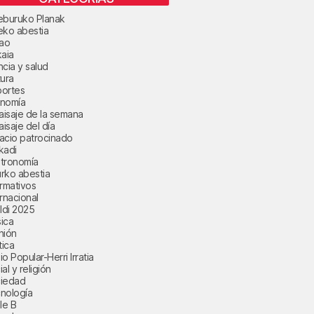
eburuko Planak
eko abestia
bao
kaia
ncia y salud
tura
ortes
nomía
paisaje de la semana
aisaje del día
acio patrocinado
kadi
tronomía
rko abestia
ormativos
ernacional
aldi 2025
ica
nión
tica
o Popular-Herri Irratia
al y religión
iedad
nología
le B