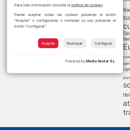
Para más información consulte la
política de cookies
.
Ba
Puede aceptar todas las cookies pulsando el botón
su
"Aceptar" o configurarlas o rechazar su uso pulsando el
cu
botón "Configurar".
Dió
tie
Aceptar
Rechazar
Configurar
E
eusk
Powered by
Media Sector S.L.
jua
Lig
pla
s
ti
at
tr