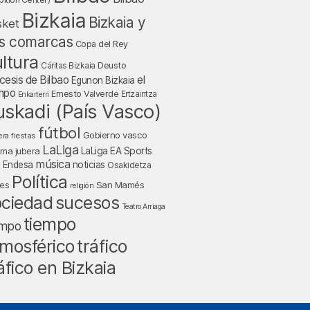
Bizkaia
Bizkaia y
sket
s comarcas
Copa del Rey
ltura
Deusto
Cáritas Bizkaia
cesis de Bilbao
el
Egunon Bizkaia
mpo
Ernesto Valverde
Ertzaintza
Enkarterri
uskadi (País Vasco)
fútbol
Gobierno vasco
fiestas
era
LaLiga
LaLiga EA Sports
nma jubera
música
a Endesa
noticias
Osakidetza
Política
San Mamés
nes
religión
ociedad
sucesos
Teatro Arriaga
tiempo
empo
tráfico
mosférico
áfico en Bizkaia