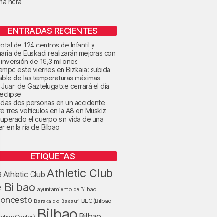
ima hora
ENTRADAS RECIENTES
otal de 124 centros de Infantil y
maria de Euskadi realizarán mejoras con
 inversión de 19,3 millones
tiempo este viernes en Bizkaia: subida
able de las temperaturas máximas
 Juan de Gaztelugatxe cerrará el día
 eclipse
idas dos personas en un accidente
re tres vehículos en la A8 en Muskiz
uperado el cuerpo sin vida de una
r en la ría de Bilbao
ETIQUETAS
Athletic Club
Athletic Club
B
 Bilbao
ayuntamiento de Bilbao
loncesto
BEC (Bilbao
Barakaldo
Basauri
Bilbao
Bilbao
bition Center)