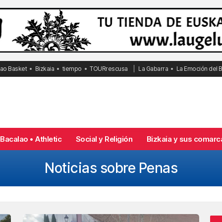
bao Basket
Bizkaia
tiempo
TOURrescusa
La Gabarra
La Emoción del 
Bacalao • Athletic
Social y Religión
Bizkaia y sus comarc
Noticias sobre Penas