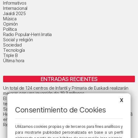
Informativos
Internacional
Jaialdi 2025
Música
Opinión
Política
Radio Popular-Herri Irratia
Social y religión
Sociedad
Tecnología
Triple B
Última hora
ENTRADAS RECIENTES
Un total de 124 centros de Infantil y Primaria de Euskadi realizarán
mejoras con una inversión de 19,3 millones
El tiempo este viernes en Bizkaia: subida notable de las
X
temperaturas máximas
Consentimiento de Cookies
San Juan de Gaztelugatxe cerrará el día del eclipse
Heridas dos personas en un accidente entre tres vehículos en la A8
en Muskiz
Recuperado el cuerpo sin vida de una mujer en la ría de Bilbao
Utilizamos cookies propias y de terceros para fines analíticos y
para mostrarle publicidad personalizada en base a un perfil