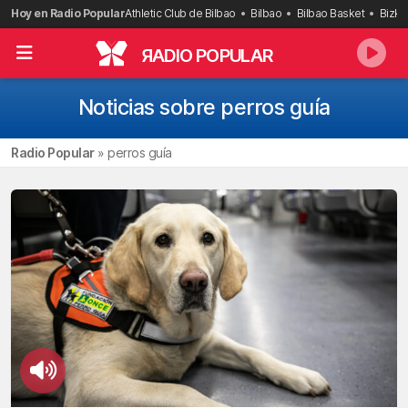
Saltar
Hoy en Radio Popular
Athletic Club de Bilbao
Bilbao
Bilbao Basket
Bizka
al
contenido
R
ADIO POPULAR
Noticias sobre perros guía
Radio Popular
»
perros guía