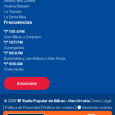
Athletic Beti Zurekin
Hirukoa Bizkaian
La Traviata
La Santa Misa
Frecuencias
100.4 FM
Gran Bilbao y Enkarterri
107.1 FM
Durangaldea
98.6 FM
Busturialdea, Lea-Artibai y Uribe-Kosta
900 AM
Onda media
Anúnciate
© 2026
Radio Popular de Bilbao – Herri Irratia
|
Aviso Legal
|
Política de Privacidad
|
Política de cookies
|
Gestionar cookies
Alda. Mazarredo, 47 – 7º 48009 Bilbao |
94 423 92 00
|