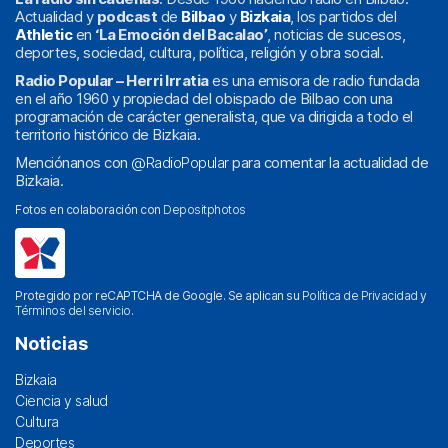
Actualidad y
podcast
de
Bilbao
y
Bizkaia
, los partidos del
Athletic
en
‘La Emoción del Bacalao’
, noticias de sucesos,
deportes, sociedad, cultura, política, religión y obra social.
Radio Popular – Herri Irratia
es una emisora de radio fundada
en el año 1960 y propiedad del obispado de Bilbao con una
programación de carácter generalista, que va dirigida a todo el
territorio histórico de Bizkaia.
Menciónanos con
@RadioPopular
para comentar la actualidad de
Bizkaia.
Fotos en colaboración con
Depositphotos
Protegido por reCAPTCHA de Google. Se aplican su
Política de Privacidad
y
Términos del servicio
.
Noticias
Bizkaia
Ciencia y salud
Cultura
Deportes