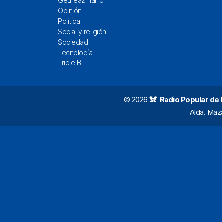
Geureaz Harro
Opinión
Política
Social y religión
Sociedad
Tecnología
Triple B
© 2026
Radio Popular de Bi
Alda. Maz