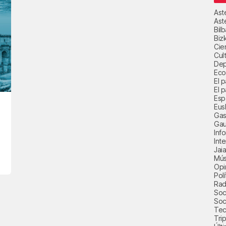
Ast
Ast
Bil
Biz
Cie
Cul
Dep
Eco
El 
El p
Esp
Eus
Gas
Gau
Inf
Int
Jai
Mús
Opi
Polí
Radi
Soci
Soc
Tec
Trip