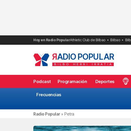
Saltar
al
contenido
Hoy en Radio Popular
Athletic Club de Bilbao
Bilbao
Bil
R
ADIO POPULAR
BILBO
HERRI
IRRATIA
Podcast
Programación
Deportes
Frecuencias
Radio Popular
»
Petra