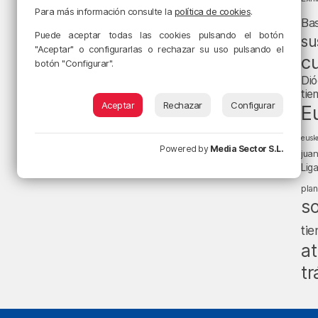
Para más información consulte la
política de cookies
.
Ba
Puede aceptar todas las cookies pulsando el botón
su
"Aceptar" o configurarlas o rechazar su uso pulsando el
cu
botón "Configurar".
Dió
tie
Aceptar
Rechazar
Configurar
E
eusk
Powered by
Media Sector S.L.
jua
Lig
pla
s
ti
at
tr