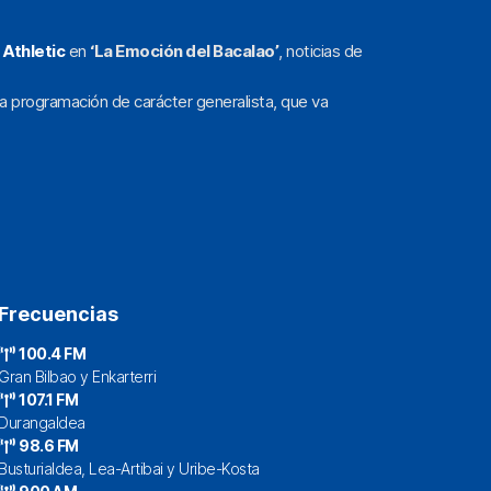
l
Athletic
en
‘La Emoción del Bacalao’
, noticias de
a programación de carácter generalista, que va
Frecuencias
100.4 FM
Gran Bilbao y Enkarterri
107.1 FM
Durangaldea
98.6 FM
Busturialdea, Lea-Artibai y Uribe-Kosta