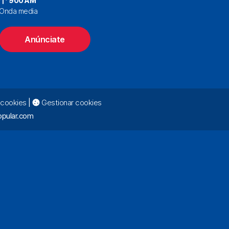
900 AM
Onda media
Anúnciate
e cookies
|
Gestionar cookies
pular.com