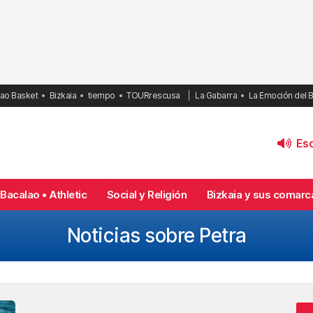
bao Basket
Bizkaia
tiempo
TOURrescusa
La Gabarra
La Emoción del 
Esc
Bacalao • Athletic
Social y Religión
Bizkaia y sus comarc
Noticias sobre Petra