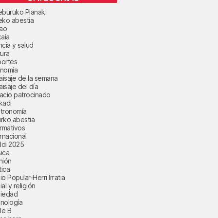
eburuko Planak
eko abestia
bao
kaia
ncia y salud
tura
ortes
nomía
paisaje de la semana
aisaje del día
acio patrocinado
kadi
tronomía
rko abestia
ormativos
ernacional
aldi 2025
ica
nión
tica
o Popular-Herri Irratia
al y religión
iedad
nología
le B