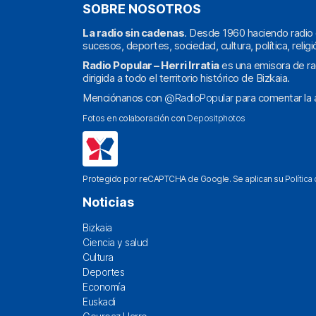
SOBRE NOSOTROS
La radio sin cadenas
. Desde 1960 haciendo radio 
sucesos, deportes, sociedad, cultura, política, religi
Radio Popular – Herri Irratia
es una emisora de ra
dirigida a todo el territorio histórico de Bizkaia.
Menciónanos con
@RadioPopular
para comentar la a
Fotos en colaboración con
Depositphotos
Protegido por reCAPTCHA de Google. Se aplican su
Política
Noticias
Bizkaia
Ciencia y salud
Cultura
Deportes
Economía
Euskadi