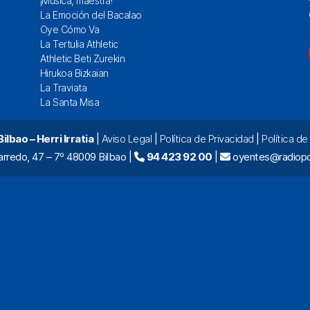
¡Música, maestra!
La Emoción del Bacalao
Oye Cómo Va
La Tertulia Athletic
Athletic Beti Zurekin
Hirukoa Bizkaian
La Traviata
La Santa Misa
lbao – Herri Irratia
|
Aviso Legal
|
Política de Privacidad
|
Política d
arredo, 47 – 7º 48009 Bilbao |
94 423 92 00
|
oyentes@radiopo