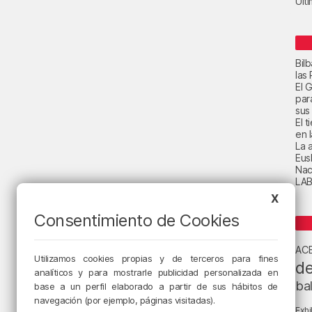
Últ
Bil
las
El 
par
sus 
El 
en 
La a
Eus
Nac
LAB
X
Consentimiento de Cookies
AC
Utilizamos cookies propias y de terceros para fines
de
analíticos y para mostrarle publicidad personalizada en
ba
base a un perfil elaborado a partir de sus hábitos de
navegación (por ejemplo, páginas visitadas).
Exhi