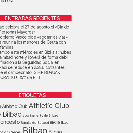
ima hora
ENTRADAS RECIENTES
bao celebra el 27 de agosto el «Día de
 Personas Mayores»
Gobierno Vasco pide «agotar las vías»
a reunir a los menores de Ceuta con
familias
tiempo este miércoles en Bizkaia: nubes
la mitad norte y lloverá de forma débil
filiación a la Seguridad Social en
kadi se reduce en 2.386 cotizantes
e el campeonato “3 HIRIBURUAK
ORAL KUTXA” de BTT
ETIQUETAS
Athletic Club
Athletic Club
B
 Bilbao
ayuntamiento de Bilbao
loncesto
BEC (Bilbao
Barakaldo
Basauri
Bilbao
Bilbao
bition Center)