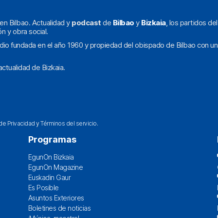
en Bilbao. Actualidad y
podcast
de
Bilbao
y
Bizkaia
, los partidos de
ón y obra social.
dio fundada en el año 1960 y propiedad del obispado de Bilbao con un
ctualidad de Bizkaia.
 de Privacidad
y
Términos del servicio
.
Programas
EgunOn Bizkaia
EgunOn Magazine
Euskadin Gaur
Es Posible
Asuntos Exteriores
Boletines de noticias