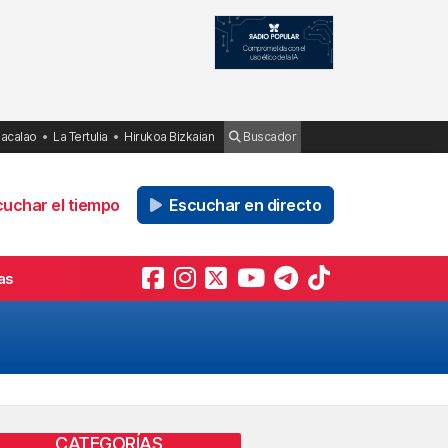
Bacalao
La Tertulia
Hirukoa Bizkaian
Buscador
uchar el tiempo
Escuchar en directo
as
CATEGORÍAS