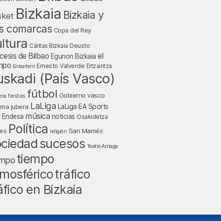
Bizkaia
Bizkaia y
sket
s comarcas
Copa del Rey
ltura
Deusto
Cáritas Bizkaia
cesis de Bilbao
el
Egunon Bizkaia
mpo
Ernesto Valverde
Ertzaintza
Enkarterri
uskadi (País Vasco)
fútbol
Gobierno vasco
fiestas
era
LaLiga
LaLiga EA Sports
nma jubera
música
a Endesa
noticias
Osakidetza
Política
San Mamés
nes
religión
ociedad
sucesos
Teatro Arriaga
tiempo
empo
mosférico
tráfico
áfico en Bizkaia