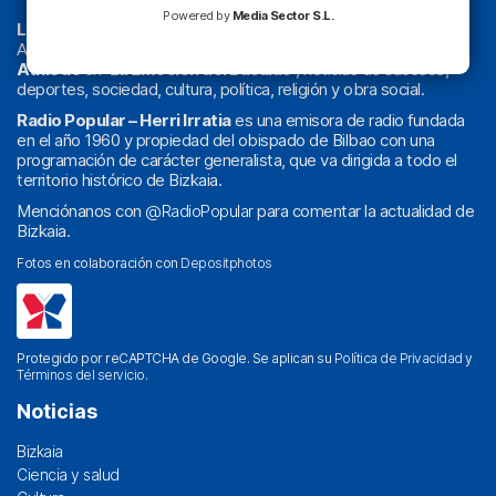
Powered by
Media Sector S.L.
La radio sin cadenas
. Desde 1960 haciendo radio en Bilbao.
Actualidad y
podcast
de
Bilbao
y
Bizkaia
, los partidos del
Athletic
en
‘La Emoción del Bacalao’
, noticias de sucesos,
deportes, sociedad, cultura, política, religión y obra social.
Radio Popular – Herri Irratia
es una emisora de radio fundada
en el año 1960 y propiedad del obispado de Bilbao con una
programación de carácter generalista, que va dirigida a todo el
territorio histórico de Bizkaia.
Menciónanos con
@RadioPopular
para comentar la actualidad de
Bizkaia.
Fotos en colaboración con
Depositphotos
Protegido por reCAPTCHA de Google. Se aplican su
Política de Privacidad
y
Términos del servicio
.
Noticias
Bizkaia
Ciencia y salud