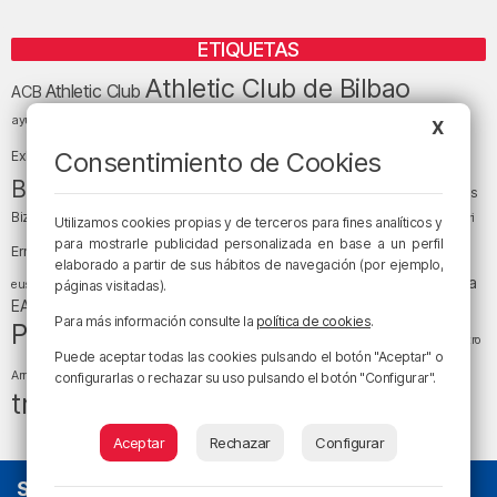
ETIQUETAS
Athletic Club de Bilbao
Athletic Club
ACB
baloncesto
BEC (Bilbao
ayuntamiento de Bilbao
Barakaldo
Basauri
X
Bilbao
Bizkaia
Bilbao Basket
Consentimiento de Cookies
Exhibition Center)
cultura
Bizkaia y sus comarcas
Copa del Rey
Cáritas
Diócesis de Bilbao
el tiempo
Egunon Bizkaia
Deusto
Bizkaia
Enkarterri
Utilizamos cookies propias y de terceros para fines analíticos y
Euskadi (País Vasco)
para mostrarle publicidad personalizada en base a un perfil
Ernesto Valverde
Ertzaintza
elaborado a partir de sus hábitos de navegación (por ejemplo,
fútbol
LaLiga
LaLiga
Gobierno vasco
juanma jubera
fiestas
euskera
páginas visitadas).
música
EA Sports
Liga Endesa
noticias
Osakidetza
planes
Para más información consulte la
política de cookies
.
Política
sociedad
sucesos
San Mamés
religión
Teatro
Puede aceptar todas las cookies pulsando el botón "Aceptar" o
tráfico
tiempo atmosférico
tiempo
Arriaga
configurarlas o rechazar su uso pulsando el botón "Configurar".
tráfico en Bizkaia
Aceptar
Rechazar
Configurar
SOBRE NOSOTROS