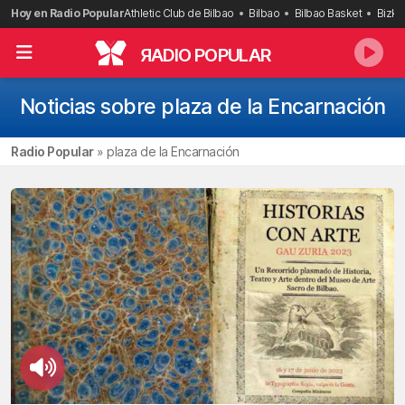
Saltar
Hoy en Radio Popular
Athletic Club de Bilbao
Bilbao
Bilbao Basket
Bizka
al
contenido
R
ADIO POPULAR
Noticias sobre plaza de la Encarnación
Radio Popular
»
plaza de la Encarnación