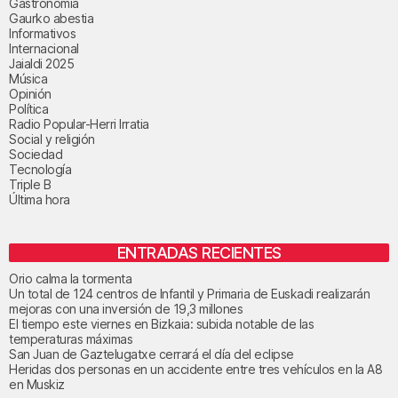
Gastronomía
Gaurko abestia
Informativos
Internacional
Jaialdi 2025
Música
Opinión
Política
Radio Popular-Herri Irratia
Social y religión
Sociedad
Tecnología
Triple B
Última hora
ENTRADAS RECIENTES
Orio calma la tormenta
Un total de 124 centros de Infantil y Primaria de Euskadi realizarán
mejoras con una inversión de 19,3 millones
El tiempo este viernes en Bizkaia: subida notable de las
temperaturas máximas
San Juan de Gaztelugatxe cerrará el día del eclipse
Heridas dos personas en un accidente entre tres vehículos en la A8
en Muskiz