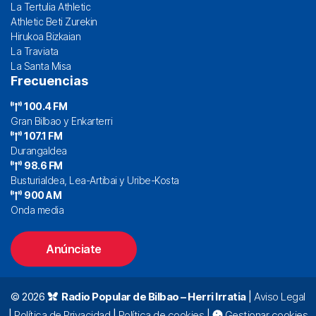
La Tertulia Athletic
Athletic Beti Zurekin
Hirukoa Bizkaian
La Traviata
La Santa Misa
Frecuencias
100.4 FM
Gran Bilbao y Enkarterri
107.1 FM
Durangaldea
98.6 FM
Busturialdea, Lea-Artibai y Uribe-Kosta
900 AM
Onda media
Anúnciate
© 2026
Radio Popular de Bilbao – Herri Irratia
|
Aviso Legal
|
Política de Privacidad
|
Política de cookies
|
Gestionar cookies