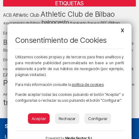
ETIQUETAS
Athletic Club de Bilbao
Athletic Club
ACB
baloncesto
BEC (Bilbao
ayuntamiento de Bilbao
Barakaldo
Basauri
Bilbao
Bizkaia
X
Bilbao Basket
Exhibition Center)
Consentimiento de Cookies
cultura
Bizkaia y sus comarcas
Copa del Rey
Cáritas
Diócesis de Bilbao
el tiempo
Egunon Bizkaia
Deusto
Bizkaia
Enkarterri
Euskadi (País Vasco)
Utilizamos cookies propias y de terceros para fines analíticos y
Ernesto Valverde
Ertzaintza
para mostrarle publicidad personalizada en base a un perfil
fútbol
LaLiga
LaLiga
Gobierno vasco
juanma jubera
elaborado a partir de sus hábitos de navegación (por ejemplo,
fiestas
euskera
música
EA Sports
páginas visitadas).
Liga Endesa
noticias
Osakidetza
planes
Política
sociedad
sucesos
San Mamés
Para más información consulte la
política de cookies
.
religión
Teatro
tráfico
tiempo atmosférico
tiempo
Puede aceptar todas las cookies pulsando el botón "Aceptar" o
Arriaga
tráfico en Bizkaia
configurarlas o rechazar su uso pulsando el botón "Configurar".
Aceptar
Rechazar
Configurar
SOBRE NOSOTROS
La radio sin cadenas
. Desde 1960 haciendo radio en Bilbao.
Powered by
Media Sector S.L.