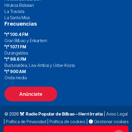
Hirukoa Bizkaian
La Traviata
La Santa Misa
Frecuencias
100.4 FM
Gran Bilbao y Enkarterri
107.1 FM
Durangaldea
98.6 FM
Busturialdea, Lea-Artibai y Uribe-Kosta
900 AM
Onda media
Anúnciate
© 2026
Radio Popular de Bilbao – Herri Irratia
|
Aviso Legal
|
Política de Privacidad
|
Política de cookies
|
Gestionar cookies
Alda. Mazarredo, 47 – 7º 48009 Bilbao |
94 423 92 00
|