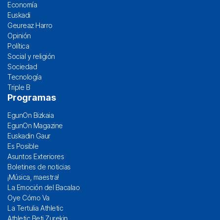
Economía
Euskadi
Geureaz Harro
Opinión
Política
Social y religión
Sociedad
Tecnología
Triple B
Programas
EgunOn Bizkaia
EgunOn Magazine
Euskadin Gaur
Es Posible
Asuntos Exteriores
Boletines de noticias
¡Música, maestra!
La Emoción del Bacalao
Oye Cómo Va
La Tertulia Athletic
Athletic Beti Zurekin