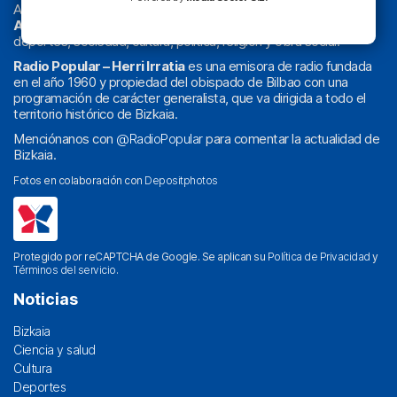
Actualidad y
podcast
de
Bilbao
y
Bizkaia
, los partidos del
Athletic
en
‘La Emoción del Bacalao’
, noticias de sucesos,
deportes, sociedad, cultura, política, religión y obra social.
Radio Popular – Herri Irratia
es una emisora de radio fundada
en el año 1960 y propiedad del obispado de Bilbao con una
programación de carácter generalista, que va dirigida a todo el
territorio histórico de Bizkaia.
Menciónanos con
@RadioPopular
para comentar la actualidad de
Bizkaia.
Fotos en colaboración con
Depositphotos
Protegido por reCAPTCHA de Google. Se aplican su
Política de Privacidad
y
Términos del servicio
.
Noticias
Bizkaia
Ciencia y salud
Cultura
Deportes