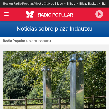
Saltar
Hoy en Radio Popular
Athletic Club de Bilbao
Bilbao
Bilbao Basket
Bizka
al
contenido
R
ADIO POPULAR
Noticias sobre plaza Indautxu
Radio Popular
»
plaza Indautxu