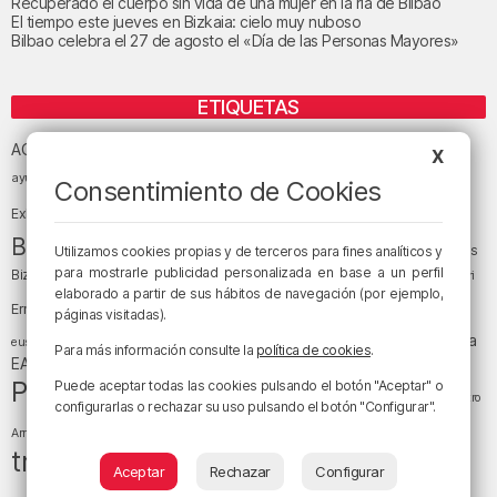
Recuperado el cuerpo sin vida de una mujer en la ría de Bilbao
El tiempo este jueves en Bizkaia: cielo muy nuboso
Bilbao celebra el 27 de agosto el «Día de las Personas Mayores»
ETIQUETAS
Athletic Club de Bilbao
Athletic Club
ACB
X
baloncesto
BEC (Bilbao
ayuntamiento de Bilbao
Barakaldo
Basauri
Consentimiento de Cookies
Bilbao
Bizkaia
Bilbao Basket
Exhibition Center)
cultura
Bizkaia y sus comarcas
Copa del Rey
Cáritas
Utilizamos cookies propias y de terceros para fines analíticos y
Diócesis de Bilbao
el tiempo
para mostrarle publicidad personalizada en base a un perfil
Egunon Bizkaia
Deusto
Bizkaia
Enkarterri
Euskadi (País Vasco)
elaborado a partir de sus hábitos de navegación (por ejemplo,
Ernesto Valverde
Ertzaintza
páginas visitadas).
fútbol
LaLiga
LaLiga
Gobierno vasco
juanma jubera
fiestas
euskera
Para más información consulte la
política de cookies
.
música
EA Sports
Liga Endesa
noticias
Osakidetza
planes
Política
sociedad
sucesos
Puede aceptar todas las cookies pulsando el botón "Aceptar" o
San Mamés
religión
Teatro
configurarlas o rechazar su uso pulsando el botón "Configurar".
tráfico
tiempo atmosférico
tiempo
Arriaga
tráfico en Bizkaia
Aceptar
Rechazar
Configurar