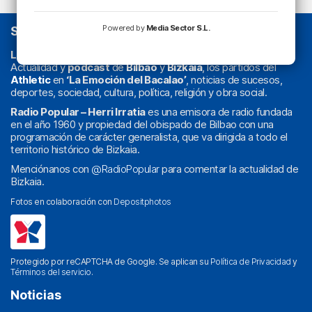
Powered by
Media Sector S.L.
SOBRE NOSOTROS
La radio sin cadenas
. Desde 1960 haciendo radio en Bilbao.
Actualidad y
podcast
de
Bilbao
y
Bizkaia
, los partidos del
Athletic
en
‘La Emoción del Bacalao’
, noticias de sucesos,
deportes, sociedad, cultura, política, religión y obra social.
Radio Popular – Herri Irratia
es una emisora de radio fundada
en el año 1960 y propiedad del obispado de Bilbao con una
programación de carácter generalista, que va dirigida a todo el
territorio histórico de Bizkaia.
Menciónanos con
@RadioPopular
para comentar la actualidad de
Bizkaia.
Fotos en colaboración con
Depositphotos
Protegido por reCAPTCHA de Google. Se aplican su
Política de Privacidad
y
Términos del servicio
.
Noticias