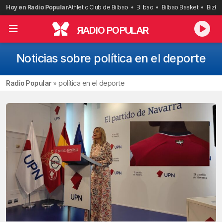
Saltar
Hoy en Radio Popular
Athletic Club de Bilbao
Bilbao
Bilbao Basket
Bizka
al
contenido
R
ADIO POPULAR
Noticias sobre política en el deporte
Radio Popular
»
política en el deporte