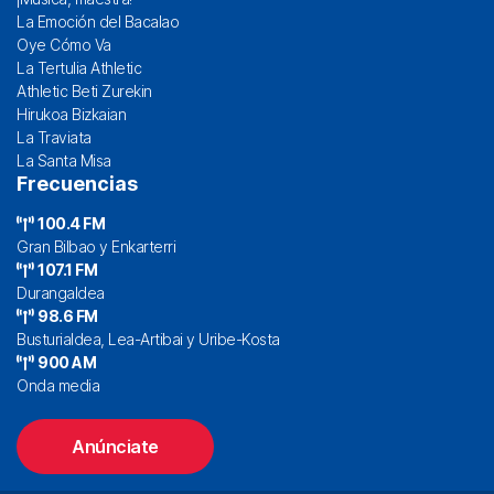
La Emoción del Bacalao
Oye Cómo Va
La Tertulia Athletic
Athletic Beti Zurekin
Hirukoa Bizkaian
La Traviata
La Santa Misa
Frecuencias
100.4 FM
Gran Bilbao y Enkarterri
107.1 FM
Durangaldea
98.6 FM
Busturialdea, Lea-Artibai y Uribe-Kosta
900 AM
Onda media
Anúnciate