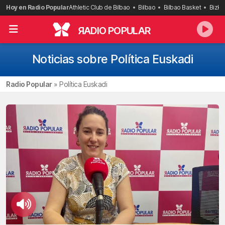
Saltar
Hoy en Radio Popular
Athletic Club de Bilbao
Bilbao
Bilbao Basket
Bizka
al
contenido
R
ADIO POPULAR
Noticias sobre Política Euskadi
Radio Popular
»
Política Euskadi