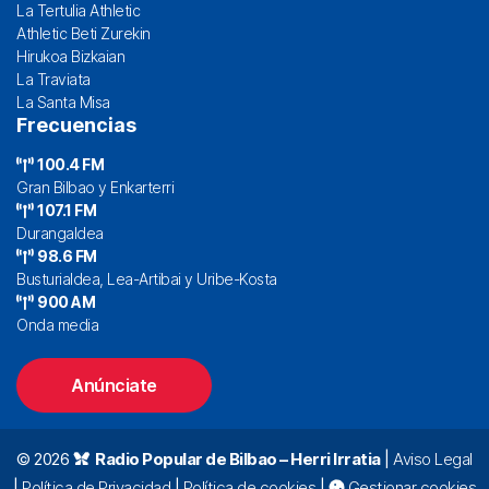
La Tertulia Athletic
Athletic Beti Zurekin
Hirukoa Bizkaian
La Traviata
La Santa Misa
Frecuencias
100.4 FM
Gran Bilbao y Enkarterri
107.1 FM
Durangaldea
98.6 FM
Busturialdea, Lea-Artibai y Uribe-Kosta
900 AM
Onda media
Anúnciate
© 2026
Radio Popular de Bilbao – Herri Irratia
|
Aviso Legal
|
Política de Privacidad
|
Política de cookies
|
Gestionar cookies