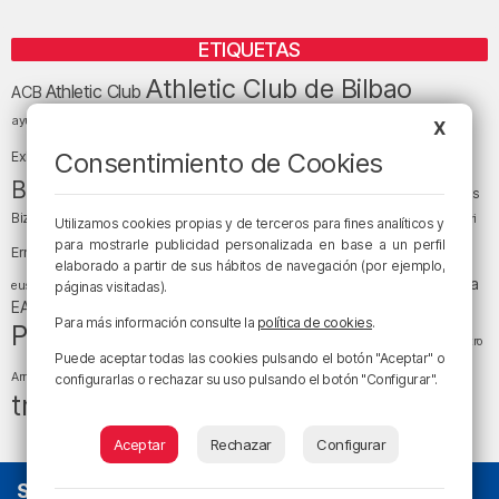
ETIQUETAS
Athletic Club de Bilbao
Athletic Club
ACB
baloncesto
BEC (Bilbao
ayuntamiento de Bilbao
Barakaldo
Basauri
X
Bilbao
Bizkaia
Bilbao Basket
Consentimiento de Cookies
Exhibition Center)
cultura
Bizkaia y sus comarcas
Copa del Rey
Cáritas
Diócesis de Bilbao
el tiempo
Egunon Bizkaia
Deusto
Bizkaia
Enkarterri
Utilizamos cookies propias y de terceros para fines analíticos y
Euskadi (País Vasco)
para mostrarle publicidad personalizada en base a un perfil
Ernesto Valverde
Ertzaintza
elaborado a partir de sus hábitos de navegación (por ejemplo,
fútbol
LaLiga
LaLiga
Gobierno vasco
juanma jubera
fiestas
euskera
páginas visitadas).
música
EA Sports
Liga Endesa
noticias
Osakidetza
planes
Para más información consulte la
política de cookies
.
Política
sociedad
sucesos
San Mamés
religión
Teatro
Puede aceptar todas las cookies pulsando el botón "Aceptar" o
tráfico
tiempo atmosférico
tiempo
Arriaga
configurarlas o rechazar su uso pulsando el botón "Configurar".
tráfico en Bizkaia
Aceptar
Rechazar
Configurar
SOBRE NOSOTROS