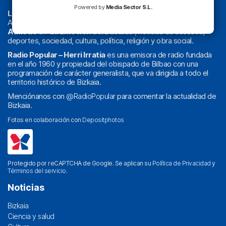
Powered by
Media Sector S.L.
La radio sin cadenas
. Desde 1960 haciendo radio en Bilbao.
Actualidad y
podcast
de
Bilbao
y
Bizkaia
, los partidos del
Athletic
en
‘La Emoción del Bacalao’
, noticias de sucesos,
deportes, sociedad, cultura, política, religión y obra social.
Radio Popular – Herri Irratia
es una emisora de radio fundada
en el año 1960 y propiedad del obispado de Bilbao con una
programación de carácter generalista, que va dirigida a todo el
territorio histórico de Bizkaia.
Menciónanos con
@RadioPopular
para comentar la actualidad de
Bizkaia.
Fotos en colaboración con
Depositphotos
Protegido por reCAPTCHA de Google. Se aplican su
Política de Privacidad
y
Términos del servicio
.
Noticias
Bizkaia
Ciencia y salud