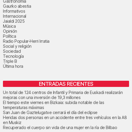
Gastronomía
Gaurko abestia
Informativos
Internacional
Jaialdi 2025
Música
Opinión
Política
Radio Popular-Herri Irratia
Social y religión
Sociedad
Tecnología
Triple B
Última hora
ENTRADAS RECIENTES
Un total de 124 centros de Infantil y Primaria de Euskadi realizarán
mejoras con una inversión de 19,3 millones
El tiempo este viernes en Bizkaia: subida notable de las
temperaturas máximas
San Juan de Gaztelugatxe cerrará el día del eclipse
Heridas dos personas en un accidente entre tres vehículos en la A8
en Muskiz
Recuperado el cuerpo sin vida de una mujer en la ría de Bilbao