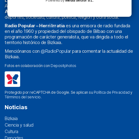
La radio sin cadenas
. Desde 1960 haciendo radio en Bilbao.
Powered by
Media Sector S.L.
Actualidad y
podcast
de
Bilbao
y
Bizkaia
, los partidos del
Athletic
en
‘La Emoción del Bacalao’
, noticias de sucesos,
deportes, sociedad, cultura, política, religión y obra social.
Radio Popular – Herri Irratia
es una emisora de radio fundada
en el año 1960 y propiedad del obispado de Bilbao con una
programación de carácter generalista, que va dirigida a todo el
territorio histórico de Bizkaia.
Menciónanos con
@RadioPopular
para comentar la actualidad de
Bizkaia.
Fotos en colaboración con
Depositphotos
Protegido por reCAPTCHA de Google. Se aplican su
Política de Privacidad
y
Términos del servicio
.
Noticias
Bizkaia
Ciencia y salud
Cultura
Deportes