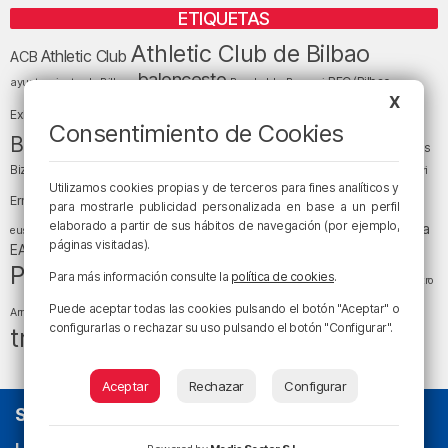
ETIQUETAS
Athletic Club de Bilbao
Athletic Club
ACB
baloncesto
BEC (Bilbao
ayuntamiento de Bilbao
Barakaldo
Basauri
Bilbao
Bizkaia
X
Bilbao Basket
Exhibition Center)
Consentimiento de Cookies
cultura
Bizkaia y sus comarcas
Copa del Rey
Cáritas
Diócesis de Bilbao
el tiempo
Egunon Bizkaia
Deusto
Bizkaia
Enkarterri
Euskadi (País Vasco)
Utilizamos cookies propias y de terceros para fines analíticos y
Ernesto Valverde
Ertzaintza
para mostrarle publicidad personalizada en base a un perfil
fútbol
LaLiga
elaborado a partir de sus hábitos de navegación (por ejemplo,
LaLiga
Gobierno vasco
juanma jubera
fiestas
euskera
páginas visitadas).
música
EA Sports
Liga Endesa
noticias
Osakidetza
planes
Política
sociedad
sucesos
Para más información consulte la
política de cookies
.
San Mamés
religión
Teatro
tráfico
tiempo atmosférico
tiempo
Puede aceptar todas las cookies pulsando el botón "Aceptar" o
Arriaga
configurarlas o rechazar su uso pulsando el botón "Configurar".
tráfico en Bizkaia
Aceptar
Rechazar
Configurar
SOBRE NOSOTROS