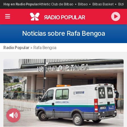
Saltar
Hoy en Radio Popular
Athletic Club de Bilbao
Bilbao
Bilbao Basket
Bizka
al
contenido
R
ADIO POPULAR
Noticias sobre Rafa Bengoa
Radio Popular
»
Rafa Bengoa