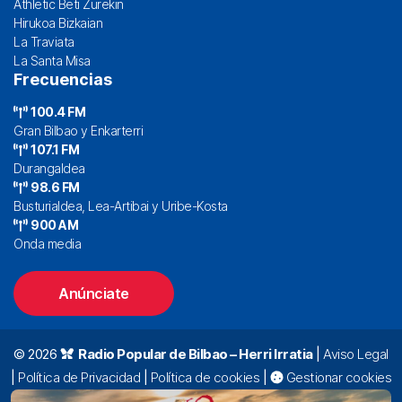
Athletic Beti Zurekin
Hirukoa Bizkaian
La Traviata
La Santa Misa
Frecuencias
100.4 FM
Gran Bilbao y Enkarterri
107.1 FM
Durangaldea
98.6 FM
Busturialdea, Lea-Artibai y Uribe-Kosta
900 AM
Onda media
Anúnciate
© 2026
Radio Popular de Bilbao – Herri Irratia
|
Aviso Legal
|
Política de Privacidad
|
Política de cookies
|
Gestionar cookies
Alda. Mazarredo, 47 – 7º 48009 Bilbao |
94 423 92 00
|