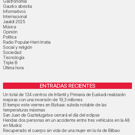
Gastronomía
Gaurko abestia
Informativos
Internacional
Jaialdi 2025
Música
Opinión
Política
Radio Popular-Herri Irratia
Social y religión
Sociedad
Tecnología
Triple B
Última hora
ENTRADAS RECIENTES
Un total de 124 centros de Infantil y Primaria de Euskadi realizarán
mejoras con una inversión de 19,3 millones
El tiempo este viernes en Bizkaia: subida notable de las
temperaturas máximas
San Juan de Gaztelugatxe cerrará el día del eclipse
Heridas dos personas en un accidente entre tres vehículos en la A8
en Muskiz
Recuperado el cuerpo sin vida de una mujer en la ría de Bilbao