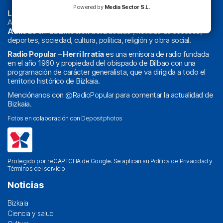
Powered by
Media Sector S.L.
La radio sin cadenas
. Desde 1960 haciendo radio en Bilbao.
Actualidad y
podcast
de
Bilbao
y
Bizkaia
, los partidos del
Athletic
en
‘La Emoción del Bacalao’
, noticias de sucesos,
deportes, sociedad, cultura, política, religión y obra social.
Radio Popular – Herri Irratia
es una emisora de radio fundada
en el año 1960 y propiedad del obispado de Bilbao con una
programación de carácter generalista, que va dirigida a todo el
territorio histórico de Bizkaia.
Menciónanos con
@RadioPopular
para comentar la actualidad de
Bizkaia.
Fotos en colaboración con
Depositphotos
Protegido por reCAPTCHA de Google. Se aplican su
Política de Privacidad
y
Términos del servicio
.
Noticias
Bizkaia
Ciencia y salud