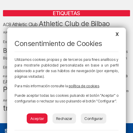
ETIQUETAS
Athletic Club de Bilbao
Athletic Club
ACB
baloncesto
BEC (Bilbao
ayuntamiento de Bilbao
Barakaldo
Basauri
X
Bilbao
Bizkaia
Bilbao Basket
Consentimiento de Cookies
Exhibition Center)
cultura
Bizkaia y sus comarcas
Copa del Rey
Cáritas
Diócesis de Bilbao
el tiempo
Egunon Bizkaia
Deusto
Bizkaia
Enkarterri
Utilizamos cookies propias y de terceros para fines analíticos y
Euskadi (País Vasco)
para mostrarle publicidad personalizada en base a un perfil
Ernesto Valverde
Ertzaintza
elaborado a partir de sus hábitos de navegación (por ejemplo,
fútbol
LaLiga
LaLiga
Gobierno vasco
juanma jubera
fiestas
euskera
páginas visitadas).
música
EA Sports
Liga Endesa
noticias
Osakidetza
planes
Para más información consulte la
política de cookies
.
Política
sociedad
sucesos
San Mamés
religión
Teatro
Puede aceptar todas las cookies pulsando el botón "Aceptar" o
tráfico
tiempo atmosférico
tiempo
Arriaga
configurarlas o rechazar su uso pulsando el botón "Configurar".
tráfico en Bizkaia
Aceptar
Rechazar
Configurar
SOBRE NOSOTROS