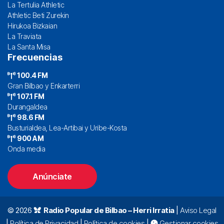
La Tertulia Athletic
Athletic Beti Zurekin
Hirukoa Bizkaian
La Traviata
La Santa Misa
Frecuencias
100.4 FM
Gran Bilbao y Enkarterri
107.1 FM
Durangaldea
98.6 FM
Busturialdea, Lea-Artibai y Uribe-Kosta
900 AM
Onda media
Anúnciate
© 2026
Radio Popular de Bilbao – Herri Irratia
|
Aviso Legal
|
Política de Privacidad
|
Política de cookies
|
Gestionar cookies