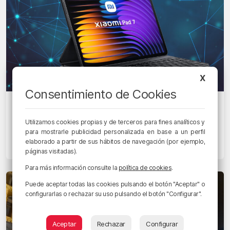
X
Consentimiento de Cookies
TRIPLE B
Los mejores regalos tecnológicos
Utilizamos cookies propias y de terceros para fines analíticos y
para el Día del Padre
para mostrarle publicidad personalizada en base a un perfil
elaborado a partir de sus hábitos de navegación (por ejemplo,
13/03/2025 • 15:51 • ZIHARA AIZPURUA
páginas visitadas).
Para más información consulte la
política de cookies
.
Puede aceptar todas las cookies pulsando el botón "Aceptar" o
configurarlas o rechazar su uso pulsando el botón "Configurar".
Aceptar
Rechazar
Configurar