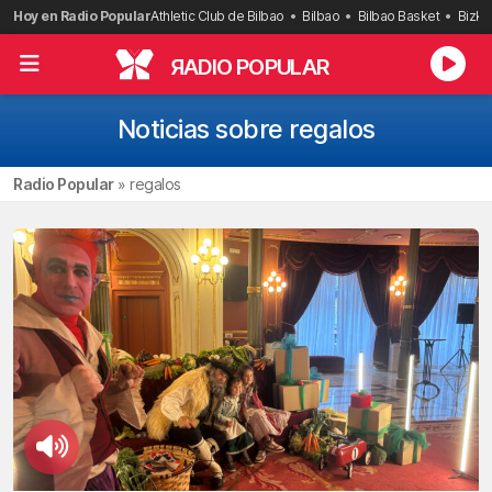
Saltar
Hoy en Radio Popular
Athletic Club de Bilbao
Bilbao
Bilbao Basket
Bizka
al
contenido
R
ADIO POPULAR
Noticias sobre regalos
Radio Popular
»
regalos