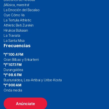
¡Música, maestra!
La Emoción del Bacalao
Oye Cómo Va
La Tertulia Athletic
Athletic Beti Zurekin
Hirukoa Bizkaian
La Traviata
La Santa Misa
Frecuencias
100.4 FM
Gran Bilbao y Enkarterri
107.1 FM
Durangaldea
98.6 FM
Busturialdea, Lea-Artibai y Uribe-Kosta
900 AM
Onda media
Anúnciate