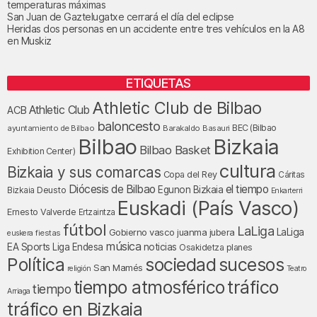
temperaturas máximas
San Juan de Gaztelugatxe cerrará el día del eclipse
Heridas dos personas en un accidente entre tres vehículos en la A8
en Muskiz
ETIQUETAS
Athletic Club de Bilbao
Athletic Club
ACB
baloncesto
BEC (Bilbao
ayuntamiento de Bilbao
Barakaldo
Basauri
Bilbao
Bizkaia
Bilbao Basket
Exhibition Center)
cultura
Bizkaia y sus comarcas
Copa del Rey
Cáritas
Diócesis de Bilbao
el tiempo
Egunon Bizkaia
Deusto
Bizkaia
Enkarterri
Euskadi (País Vasco)
Ernesto Valverde
Ertzaintza
fútbol
LaLiga
LaLiga
Gobierno vasco
juanma jubera
fiestas
euskera
música
EA Sports
Liga Endesa
noticias
Osakidetza
planes
Política
sociedad
sucesos
San Mamés
religión
Teatro
tráfico
tiempo atmosférico
tiempo
Arriaga
tráfico en Bizkaia