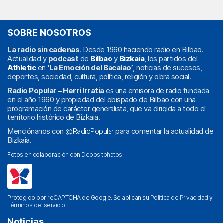
SOBRE NOSOTROS
La radio sin cadenas
. Desde 1960 haciendo radio en Bilbao.
Actualidad y
podcast
de
Bilbao
y
Bizkaia
, los partidos del
Athletic
en
‘La Emoción del Bacalao’
, noticias de sucesos,
deportes, sociedad, cultura, política, religión y obra social.
Radio Popular – Herri Irratia
es una emisora de radio fundada
en el año 1960 y propiedad del obispado de Bilbao con una
programación de carácter generalista, que va dirigida a todo el
territorio histórico de Bizkaia.
Menciónanos con
@RadioPopular
para comentar la actualidad de
Bizkaia.
Fotos en colaboración con
Depositphotos
Protegido por reCAPTCHA de Google. Se aplican su
Política de Privacidad
y
Términos del servicio
.
Noticias