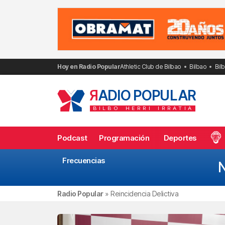
Saltar
al
contenido
Hoy en Radio Popular
Athletic Club de Bilbao
Bilbao
Bil
R
ADIO POPULAR
BILBO
HERRI
IRRATIA
Podcast
Programación
Deportes
Frecuencias
N
Radio Popular
»
Reincidencia Delictiva