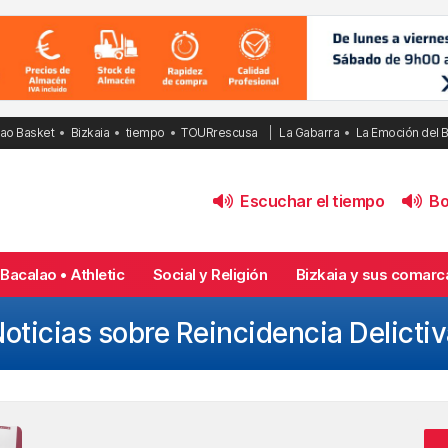
bao Basket
Bizkaia
tiempo
TOURrescusa
La Gabarra
La Emoción del 
Escuchar el tiempo
Bol
Bacalao • Athletic
Social y Religión
Bizkaia y sus comarc
oticias sobre Reincidencia Delicti