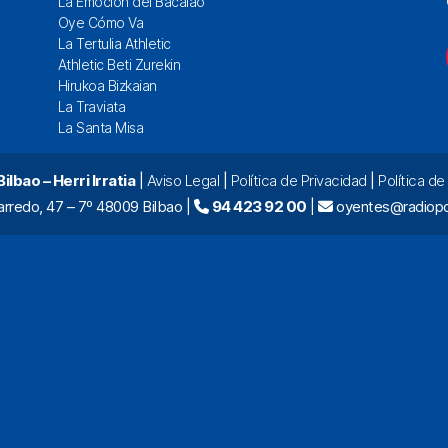
La Emoción del Bacalao
Oye Cómo Va
La Tertulia Athletic
Athletic Beti Zurekin
Hirukoa Bizkaian
La Traviata
La Santa Misa
lbao – Herri Irratia
|
Aviso Legal
|
Política de Privacidad
|
Política d
arredo, 47 – 7º 48009 Bilbao |
94 423 92 00
|
oyentes@radiopo