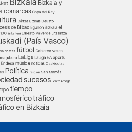
Bizkaia
Bizkaia y
sket
s comarcas
Copa del Rey
ltura
Deusto
Cáritas Bizkaia
cesis de Bilbao
el
Egunon Bizkaia
mpo
Ernesto Valverde
Ertzaintza
Enkarterri
uskadi (País Vasco)
fútbol
Gobierno vasco
fiestas
era
LaLiga
LaLiga EA Sports
nma jubera
música
a Endesa
noticias
Osakidetza
Política
San Mamés
nes
religión
ociedad
sucesos
Teatro Arriaga
tiempo
empo
tráfico
mosférico
áfico en Bizkaia