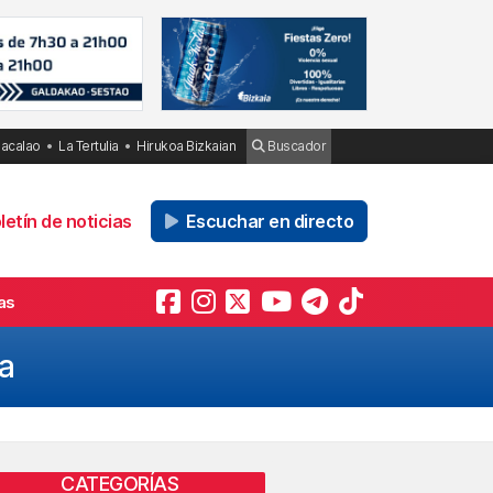
Bacalao
La Tertulia
Hirukoa Bizkaian
Buscador
etín de noticias
Escuchar en directo
as
va
CATEGORÍAS