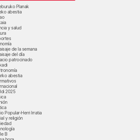
eburuko Planak
eko abestia
bao
kaia
ncia y salud
tura
ortes
nomía
paisaje de la semana
aisaje del día
acio patrocinado
kadi
tronomía
rko abestia
ormativos
ernacional
aldi 2025
ica
nión
tica
o Popular-Herri Irratia
al y religión
iedad
nología
le B
ima hora