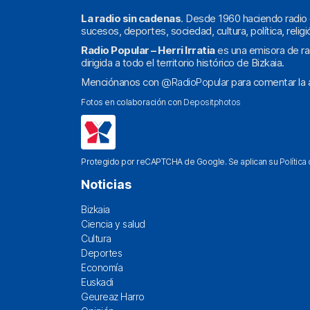
La radio sin cadenas
. Desde 1960 haciendo radio 
sucesos, deportes, sociedad, cultura, política, religi
Radio Popular – Herri Irratia
es una emisora de ra
dirigida a todo el territorio histórico de Bizkaia.
Menciónanos con
@RadioPopular
para comentar la a
Fotos en colaboración con
Depositphotos
Protegido por reCAPTCHA de Google. Se aplican su
Política
Noticias
Bizkaia
Ciencia y salud
Cultura
Deportes
Economía
Euskadi
Geureaz Harro