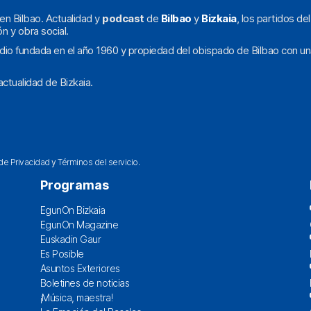
en Bilbao. Actualidad y
podcast
de
Bilbao
y
Bizkaia
, los partidos de
ón y obra social.
dio fundada en el año 1960 y propiedad del obispado de Bilbao con un
ctualidad de Bizkaia.
 de Privacidad
y
Términos del servicio
.
Programas
EgunOn Bizkaia
EgunOn Magazine
Euskadin Gaur
Es Posible
Asuntos Exteriores
Boletines de noticias
¡Música, maestra!