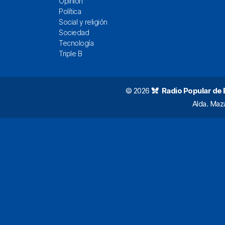
Opinión
Política
Social y religión
Sociedad
Tecnología
Triple B
© 2026
Radio Popular de Bi
Alda. Maz