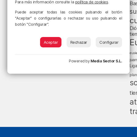
Para más información consulte la
política de cookies
.
Ba
su
Puede aceptar todas las cookies pulsando el botón
"Aceptar" o configurarlas o rechazar su uso pulsando el
cu
botón "Configurar".
Dió
tie
E
Aceptar
Rechazar
Configurar
eusk
jua
Powered by
Media Sector S.L.
Lig
pla
s
ti
at
tr