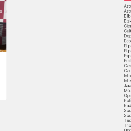
Ast
Ast
Bil
Biz
Cie
Cul
Dep
Eco
El 
El p
Esp
Eus
Gas
Gau
Inf
Int
Jai
Mús
Opi
Polí
Radi
Soci
Soc
Tec
Trip
Últ