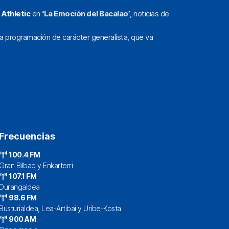
l
Athletic
en
‘La Emoción del Bacalao’
, noticias de
a programación de carácter generalista, que va
Frecuencias
100.4 FM
Gran Bilbao y Enkarterri
107.1 FM
Durangaldea
98.6 FM
Busturialdea, Lea-Artibai y Uribe-Kosta
900 AM