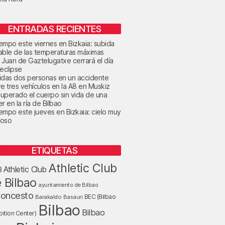
ENTRADAS RECIENTES
tiempo este viernes en Bizkaia: subida
able de las temperaturas máximas
 Juan de Gaztelugatxe cerrará el día
 eclipse
idas dos personas en un accidente
re tres vehículos en la A8 en Muskiz
uperado el cuerpo sin vida de una
r en la ría de Bilbao
tiempo este jueves en Bizkaia: cielo muy
oso
ETIQUETAS
Athletic Club
Athletic Club
B
 Bilbao
ayuntamiento de Bilbao
loncesto
BEC (Bilbao
Barakaldo
Basauri
Bilbao
Bilbao
bition Center)