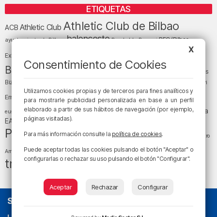
ETIQUETAS
Athletic Club de Bilbao
Athletic Club
ACB
baloncesto
BEC (Bilbao
ayuntamiento de Bilbao
Barakaldo
Basauri
Bilbao
Bizkaia
X
Bilbao Basket
Exhibition Center)
Consentimiento de Cookies
cultura
Bizkaia y sus comarcas
Copa del Rey
Cáritas
Diócesis de Bilbao
el tiempo
Egunon Bizkaia
Deusto
Bizkaia
Enkarterri
Euskadi (País Vasco)
Utilizamos cookies propias y de terceros para fines analíticos y
Ernesto Valverde
Ertzaintza
para mostrarle publicidad personalizada en base a un perfil
fútbol
LaLiga
elaborado a partir de sus hábitos de navegación (por ejemplo,
LaLiga
Gobierno vasco
juanma jubera
fiestas
euskera
páginas visitadas).
música
EA Sports
Liga Endesa
noticias
Osakidetza
planes
Política
sociedad
sucesos
Para más información consulte la
política de cookies
.
San Mamés
religión
Teatro
tráfico
tiempo atmosférico
tiempo
Puede aceptar todas las cookies pulsando el botón "Aceptar" o
Arriaga
configurarlas o rechazar su uso pulsando el botón "Configurar".
tráfico en Bizkaia
Aceptar
Rechazar
Configurar
SOBRE NOSOTROS