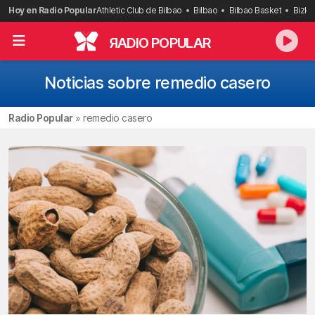
Saltar
Hoy en Radio Popular
Athletic Club de Bilbao
Bilbao
Bilbao Basket
Bizka
al
contenido
R
ADIO POPULAR
Noticias sobre remedio casero
Radio Popular
»
remedio casero