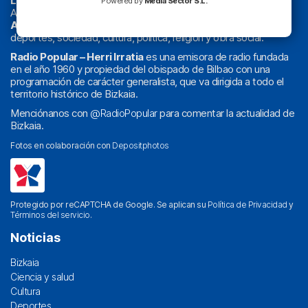
La radio sin cadenas
. Desde 1960 haciendo radio en Bilbao.
Powered by
Media Sector S.L.
Actualidad y
podcast
de
Bilbao
y
Bizkaia
, los partidos del
Athletic
en
‘La Emoción del Bacalao’
, noticias de sucesos,
deportes, sociedad, cultura, política, religión y obra social.
Radio Popular – Herri Irratia
es una emisora de radio fundada
en el año 1960 y propiedad del obispado de Bilbao con una
programación de carácter generalista, que va dirigida a todo el
territorio histórico de Bizkaia.
Menciónanos con
@RadioPopular
para comentar la actualidad de
Bizkaia.
Fotos en colaboración con
Depositphotos
Protegido por reCAPTCHA de Google. Se aplican su
Política de Privacidad
y
Términos del servicio
.
Noticias
Bizkaia
Ciencia y salud
Cultura
Deportes