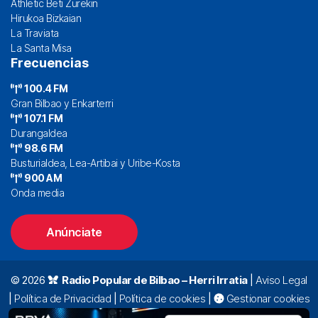
Athletic Beti Zurekin
Hirukoa Bizkaian
La Traviata
La Santa Misa
Frecuencias
100.4 FM
Gran Bilbao y Enkarterri
107.1 FM
Durangaldea
98.6 FM
Busturialdea, Lea-Artibai y Uribe-Kosta
900 AM
Onda media
Anúnciate
© 2026
Radio Popular de Bilbao – Herri Irratia
|
Aviso Legal
|
Política de Privacidad
|
Política de cookies
|
Gestionar cookies
Alda. Mazarredo, 47 – 7º 48009 Bilbao |
94 423 92 00
|