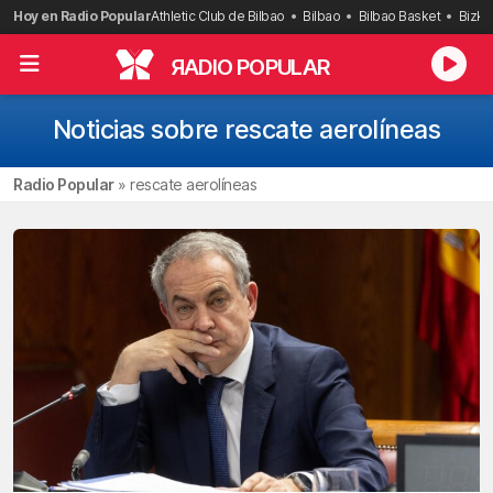
Saltar
Hoy en Radio Popular
Athletic Club de Bilbao
Bilbao
Bilbao Basket
Bizka
al
contenido
R
ADIO POPULAR
Noticias sobre rescate aerolíneas
Radio Popular
»
rescate aerolíneas