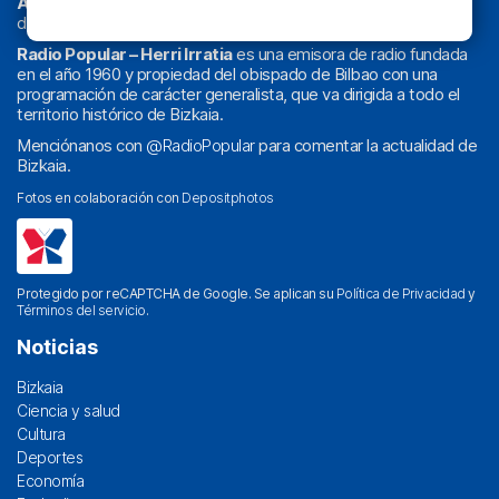
Athletic
en
‘La Emoción del Bacalao’
, noticias de sucesos,
deportes, sociedad, cultura, política, religión y obra social.
Radio Popular – Herri Irratia
es una emisora de radio fundada
en el año 1960 y propiedad del obispado de Bilbao con una
programación de carácter generalista, que va dirigida a todo el
territorio histórico de Bizkaia.
Menciónanos con
@RadioPopular
para comentar la actualidad de
Bizkaia.
Fotos en colaboración con
Depositphotos
Protegido por reCAPTCHA de Google. Se aplican su
Política de Privacidad
y
Términos del servicio
.
Noticias
Bizkaia
Ciencia y salud
Cultura
Deportes
Economía