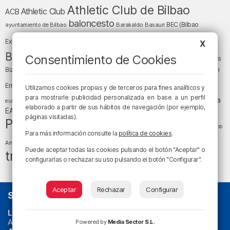
Athletic Club de Bilbao
Athletic Club
ACB
baloncesto
BEC (Bilbao
ayuntamiento de Bilbao
Barakaldo
Basauri
Bilbao
Bizkaia
Bilbao Basket
Exhibition Center)
X
cultura
Bizkaia y sus comarcas
Consentimiento de Cookies
Copa del Rey
Cáritas
Diócesis de Bilbao
el tiempo
Egunon Bizkaia
Deusto
Bizkaia
Enkarterri
Euskadi (País Vasco)
Ernesto Valverde
Ertzaintza
Utilizamos cookies propias y de terceros para fines analíticos y
fútbol
LaLiga
para mostrarle publicidad personalizada en base a un perfil
LaLiga
Gobierno vasco
juanma jubera
fiestas
euskera
elaborado a partir de sus hábitos de navegación (por ejemplo,
música
EA Sports
Liga Endesa
noticias
Osakidetza
planes
páginas visitadas).
Política
sociedad
sucesos
San Mamés
religión
Teatro
Para más información consulte la
política de cookies
.
tráfico
tiempo atmosférico
tiempo
Arriaga
Puede aceptar todas las cookies pulsando el botón "Aceptar" o
tráfico en Bizkaia
configurarlas o rechazar su uso pulsando el botón "Configurar".
Aceptar
Rechazar
Configurar
SOBRE NOSOTROS
La radio sin cadenas
. Desde 1960 haciendo radio en Bilbao.
Actualidad y
podcast
de
Bilbao
y
Bizkaia
, los partidos del
Powered by
Media Sector S.L.