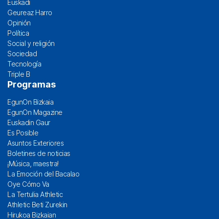
Euskadi
Geureaz Harro
Opinión
Política
Social y religión
Sociedad
Tecnología
Triple B
Programas
EgunOn Bizkaia
EgunOn Magazine
Euskadin Gaur
Es Posible
Asuntos Exteriores
Boletines de noticias
¡Música, maestra!
La Emoción del Bacalao
Oye Cómo Va
La Tertulia Athletic
Athletic Beti Zurekin
Hirukoa Bizkaian