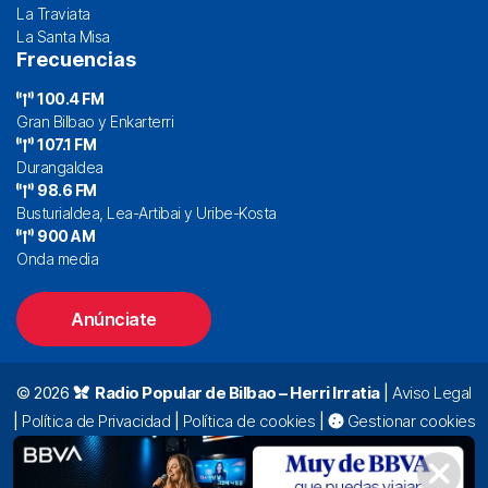
La Traviata
La Santa Misa
Frecuencias
100.4 FM
Gran Bilbao y Enkarterri
107.1 FM
Durangaldea
98.6 FM
Busturialdea, Lea-Artibai y Uribe-Kosta
900 AM
Onda media
Anúnciate
© 2026
Radio Popular de Bilbao – Herri Irratia
|
Aviso Legal
|
Política de Privacidad
|
Política de cookies
|
Gestionar cookies
Alda. Mazarredo, 47 – 7º 48009 Bilbao |
94 423 92 00
|
oyentes@radiopopular.com