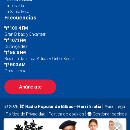
La Traviata
La Santa Misa
Frecuencias
100.4 FM
Gran Bilbao y Enkarterri
107.1 FM
Durangaldea
98.6 FM
Busturialdea, Lea-Artibai y Uribe-Kosta
900 AM
Onda media
Anúnciate
© 2026
Radio Popular de Bilbao – Herri Irratia
|
Aviso Legal
|
Política de Privacidad
|
Política de cookies
|
Gestionar cookies
Alda. Mazarredo, 47 – 7º 48009 Bilbao |
94 423 92 00
|
oyentes@radiopopular.com