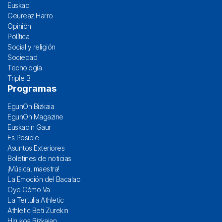
Euskadi
Geureaz Harro
Opinión
Política
Social y religión
Sociedad
Tecnología
Triple B
Programas
EgunOn Bizkaia
EgunOn Magazine
Euskadin Gaur
Es Posible
Asuntos Exteriores
Boletines de noticias
¡Música, maestra!
La Emoción del Bacalao
Oye Cómo Va
La Tertulia Athletic
Athletic Beti Zurekin
Hirukoa Bizkaian