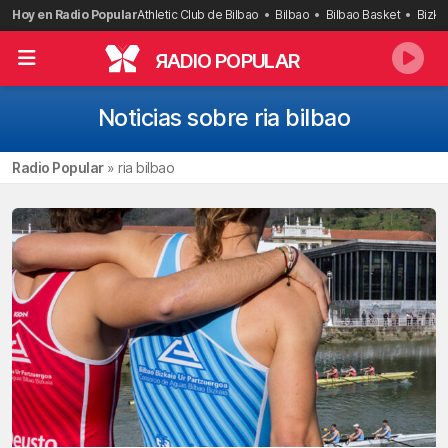
Saltar
Hoy en Radio Popular
Athletic Club de Bilbao
Bilbao
Bilbao Basket
Bizka
al
contenido
R
ADIO POPULAR
Noticias sobre ria bilbao
Radio Popular
»
ria bilbao