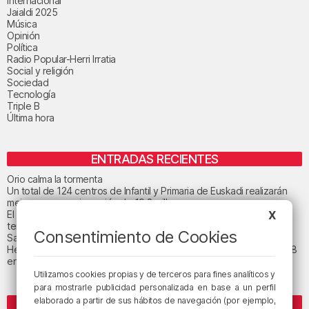
Internacional
Jaialdi 2025
Música
Opinión
Política
Radio Popular-Herri Irratia
Social y religión
Sociedad
Tecnología
Triple B
Última hora
ENTRADAS RECIENTES
Orio calma la tormenta
Un total de 124 centros de Infantil y Primaria de Euskadi realizarán
mejoras con una inversión de 19,3 millones
El tiempo este viernes en Bizkaia: subida notable de las
X
temperaturas máximas
Consentimiento de Cookies
San Juan de Gaztelugatxe cerrará el día del eclipse
Heridas dos personas en un accidente entre tres vehículos en la A8
en Muskiz
Utilizamos cookies propias y de terceros para fines analíticos y
para mostrarle publicidad personalizada en base a un perfil
elaborado a partir de sus hábitos de navegación (por ejemplo,
ETIQUETAS