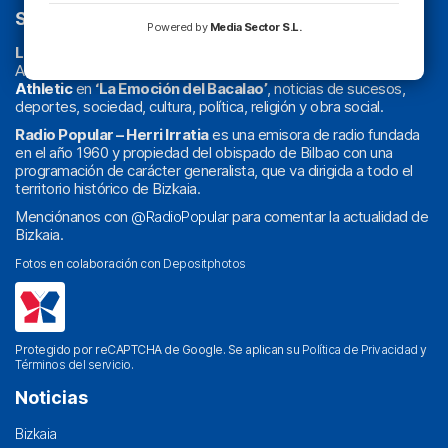
SOBRE NOSOTROS
Powered by
Media Sector S.L.
La radio sin cadenas
. Desde 1960 haciendo radio en Bilbao.
Actualidad y
podcast
de
Bilbao
y
Bizkaia
, los partidos del
Athletic
en
‘La Emoción del Bacalao’
, noticias de sucesos,
deportes, sociedad, cultura, política, religión y obra social.
Radio Popular – Herri Irratia
es una emisora de radio fundada
en el año 1960 y propiedad del obispado de Bilbao con una
programación de carácter generalista, que va dirigida a todo el
territorio histórico de Bizkaia.
Menciónanos con
@RadioPopular
para comentar la actualidad de
Bizkaia.
Fotos en colaboración con
Depositphotos
Protegido por reCAPTCHA de Google. Se aplican su
Política de Privacidad
y
Términos del servicio
.
Noticias
Bizkaia