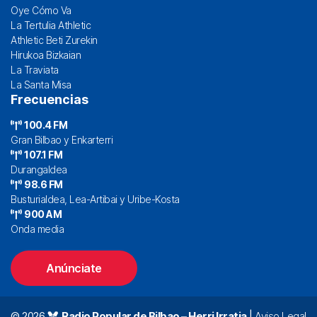
Oye Cómo Va
La Tertulia Athletic
Athletic Beti Zurekin
Hirukoa Bizkaian
La Traviata
La Santa Misa
Frecuencias
100.4 FM
Gran Bilbao y Enkarterri
107.1 FM
Durangaldea
98.6 FM
Busturialdea, Lea-Artibai y Uribe-Kosta
900 AM
Onda media
Anúnciate
© 2026
Radio Popular de Bilbao – Herri Irratia
|
Aviso Legal