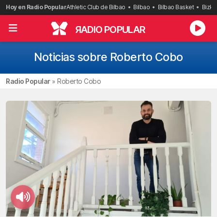
Saltar
Hoy en Radio Popular
Athletic Club de Bilbao
Bilbao
Bilbao Basket
Bizka
al
contenido
R
ADIO POPULAR
Noticias sobre Roberto Cobo
Radio Popular
»
Roberto Cobo