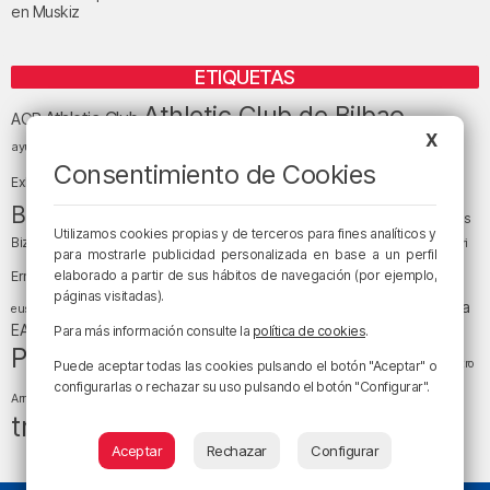
en Muskiz
ETIQUETAS
Athletic Club de Bilbao
Athletic Club
ACB
X
baloncesto
BEC (Bilbao
ayuntamiento de Bilbao
Barakaldo
Basauri
Bilbao
Bizkaia
Consentimiento de Cookies
Bilbao Basket
Exhibition Center)
cultura
Bizkaia y sus comarcas
Copa del Rey
Cáritas
Utilizamos cookies propias y de terceros para fines analíticos y
Diócesis de Bilbao
el tiempo
Egunon Bizkaia
Deusto
Bizkaia
Enkarterri
para mostrarle publicidad personalizada en base a un perfil
Euskadi (País Vasco)
elaborado a partir de sus hábitos de navegación (por ejemplo,
Ernesto Valverde
Ertzaintza
páginas visitadas).
fútbol
LaLiga
LaLiga
Gobierno vasco
juanma jubera
fiestas
euskera
música
EA Sports
Liga Endesa
noticias
Osakidetza
planes
Para más información consulte la
política de cookies
.
Política
sociedad
sucesos
San Mamés
religión
Teatro
Puede aceptar todas las cookies pulsando el botón "Aceptar" o
tráfico
tiempo atmosférico
configurarlas o rechazar su uso pulsando el botón "Configurar".
tiempo
Arriaga
tráfico en Bizkaia
Aceptar
Rechazar
Configurar