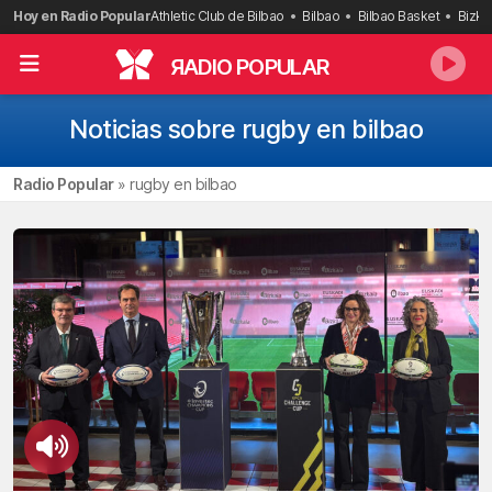
Saltar
Hoy en Radio Popular
Athletic Club de Bilbao
Bilbao
Bilbao Basket
Bizka
al
contenido
R
ADIO POPULAR
Noticias sobre rugby en bilbao
Radio Popular
»
rugby en bilbao