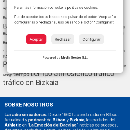
Athletic Club
ACB
baloncesto
Para más información consulte la
política de cookies
.
BEC (Bilbao
ayuntamiento de Bilbao
Barakaldo
Basauri
Bilbao
Bizkaia
Bilbao Basket
Puede aceptar todas las cookies pulsando el botón "Aceptar" o
Exhibition Center)
configurarlas o rechazar su uso pulsando el botón "Configurar".
cultura
Bizkaia y sus comarcas
Copa del Rey
Cáritas
Diócesis de Bilbao
el tiempo
Egunon Bizkaia
Deusto
Bizkaia
Enkarterri
Euskadi (País Vasco)
Aceptar
Rechazar
Configurar
Ernesto Valverde
Ertzaintza
fútbol
LaLiga
LaLiga
Gobierno vasco
juanma jubera
fiestas
euskera
música
EA Sports
Liga Endesa
noticias
Osakidetza
planes
Powered by
Media Sector S.L.
Política
sociedad
sucesos
San Mamés
religión
Teatro
tráfico
tiempo atmosférico
tiempo
Arriaga
tráfico en Bizkaia
SOBRE NOSOTROS
La radio sin cadenas
. Desde 1960 haciendo radio en Bilbao.
Actualidad y
podcast
de
Bilbao
y
Bizkaia
, los partidos del
Athletic
en
‘La Emoción del Bacalao’
, noticias de sucesos,