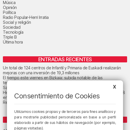
Música
Opinión
Política
Radio Popular-Herri Irratia
Social y religión
Sociedad
Tecnología
Triple B
Última hora
ENTRADAS RECIENTES
Un total de 124 centros de Infantil y Primaria de Euskadi realizarán
mejoras con una inversión de 19,3 millones
El tiempo este viernes en Bizkaia: subida notable de las
temperaturas máximas
X
San Juan de Gaztelugatxe cerrará el día del eclipse
Heridas dos personas en un accidente entre tres vehículos en la A8
Consentimiento de Cookies
en Muskiz
Recuperado el cuerpo sin vida de una mujer en la ría de Bilbao
Utilizamos cookies propias y de terceros para fines analíticos y
para mostrarle publicidad personalizada en base a un perfil
ETIQUETAS
elaborado a partir de sus hábitos de navegación (por ejemplo,
Athletic Club de Bilbao
páginas visitadas).