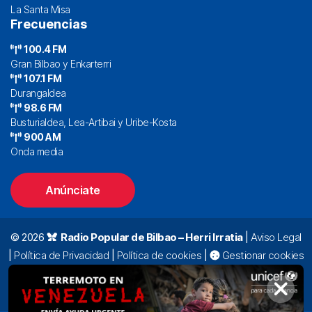
La Santa Misa
Frecuencias
100.4 FM
Gran Bilbao y Enkarterri
107.1 FM
Durangaldea
98.6 FM
Busturialdea, Lea-Artibai y Uribe-Kosta
900 AM
Onda media
Anúnciate
© 2026
Radio Popular de Bilbao – Herri Irratia
|
Aviso Legal
|
Política de Privacidad
|
Política de cookies
|
Gestionar cookies
Alda. Mazarredo, 47 – 7º 48009 Bilbao |
94 423 92 00
|
oyentes@radiopopular.com