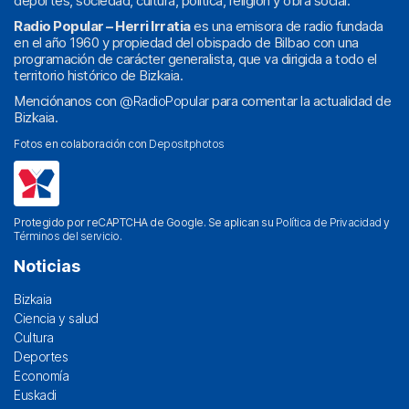
deportes, sociedad, cultura, política, religión y obra social.
Radio Popular – Herri Irratia
es una emisora de radio fundada
en el año 1960 y propiedad del obispado de Bilbao con una
programación de carácter generalista, que va dirigida a todo el
territorio histórico de Bizkaia.
Menciónanos con
@RadioPopular
para comentar la actualidad de
Bizkaia.
Fotos en colaboración con
Depositphotos
Protegido por reCAPTCHA de Google. Se aplican su
Política de Privacidad
y
Términos del servicio
.
Noticias
Bizkaia
Ciencia y salud
Cultura
Deportes
Economía
Euskadi