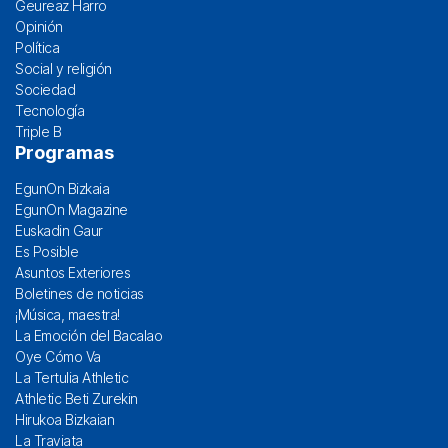
Geureaz Harro
Opinión
Política
Social y religión
Sociedad
Tecnología
Triple B
Programas
EgunOn Bizkaia
EgunOn Magazine
Euskadin Gaur
Es Posible
Asuntos Exteriores
Boletines de noticias
¡Música, maestra!
La Emoción del Bacalao
Oye Cómo Va
La Tertulia Athletic
Athletic Beti Zurekin
Hirukoa Bizkaian
La Traviata