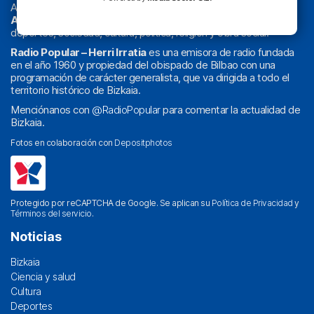
Actualidad y
podcast
de
Bilbao
y
Bizkaia
, los partidos del
Athletic
en
‘La Emoción del Bacalao’
, noticias de sucesos,
deportes, sociedad, cultura, política, religión y obra social.
Radio Popular – Herri Irratia
es una emisora de radio fundada
en el año 1960 y propiedad del obispado de Bilbao con una
programación de carácter generalista, que va dirigida a todo el
territorio histórico de Bizkaia.
Menciónanos con
@RadioPopular
para comentar la actualidad de
Bizkaia.
Fotos en colaboración con
Depositphotos
Protegido por reCAPTCHA de Google. Se aplican su
Política de Privacidad
y
Términos del servicio
.
Noticias
Bizkaia
Ciencia y salud
Cultura
Deportes