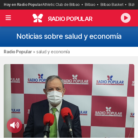
Saltar
Hoy en Radio Popular
Athletic Club de Bilbao
Bilbao
Bilbao Basket
Bizka
al
contenido
R
ADIO POPULAR
Noticias sobre salud y economía
Radio Popular
»
salud y economía