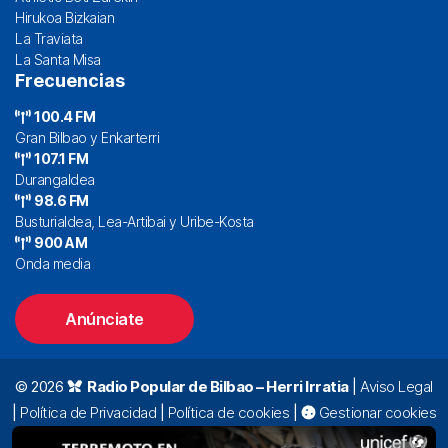
Hirukoa Bizkaian
La Traviata
La Santa Misa
Frecuencias
100.4 FM
Gran Bilbao y Enkarterri
107.1 FM
Durangaldea
98.6 FM
Busturialdea, Lea-Artibai y Uribe-Kosta
900 AM
Onda media
Anúnciate
© 2026
Radio Popular de Bilbao – Herri Irratia
|
Aviso Legal
|
Política de Privacidad
|
Política de cookies
|
Gestionar cookies
Alda. Mazarredo, 47 – 7º 48009 Bilbao |
94 423 92 00
|