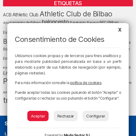
ETIQUETAS
Athletic Club de Bilbao
Athletic Club
ACB
baloncesto
BEC (Bilbao
ayuntamiento de Bilbao
Barakaldo
Basauri
Bilbao
Bizkaia
X
Bilbao Basket
Exhibition Center)
Consentimiento de Cookies
cultura
Bizkaia y sus comarcas
Copa del Rey
Cáritas
Diócesis de Bilbao
el tiempo
Egunon Bizkaia
Deusto
Bizkaia
Enkarterri
Euskadi (País Vasco)
Utilizamos cookies propias y de terceros para fines analíticos y
Ernesto Valverde
Ertzaintza
para mostrarle publicidad personalizada en base a un perfil
fútbol
LaLiga
LaLiga
Gobierno vasco
juanma jubera
elaborado a partir de sus hábitos de navegación (por ejemplo,
fiestas
euskera
música
EA Sports
páginas visitadas).
Liga Endesa
noticias
Osakidetza
planes
Política
sociedad
sucesos
San Mamés
Para más información consulte la
política de cookies
.
religión
Teatro
tráfico
tiempo atmosférico
tiempo
Puede aceptar todas las cookies pulsando el botón "Aceptar" o
Arriaga
tráfico en Bizkaia
configurarlas o rechazar su uso pulsando el botón "Configurar".
Aceptar
Rechazar
Configurar
SOBRE NOSOTROS
La radio sin cadenas
. Desde 1960 haciendo radio en Bilbao.
Powered by
Media Sector S.L.