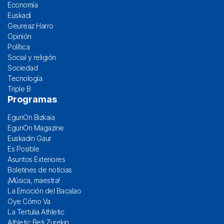
Economía
Euskadi
Geureaz Harro
Opinión
Política
Social y religión
Sociedad
Tecnología
Triple B
Programas
EgunOn Bizkaia
EgunOn Magazine
Euskadin Gaur
Es Posible
Asuntos Exteriores
Boletines de noticias
¡Música, maestra!
La Emoción del Bacalao
Oye Cómo Va
La Tertulia Athletic
Athletic Beti Zurekin